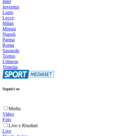
Inter
Juventus
Lazio
Lecce
Milan
Monza
Napoli
Parma
Roma
Sassuolo
Torino
Udinese
Venezia
Seguici su
Media
Video
Foto
Live e Risultati
Live