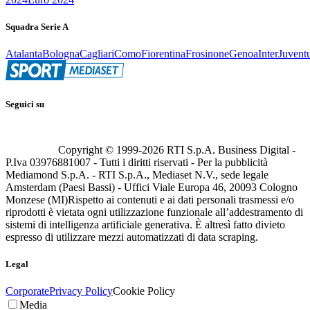
Squadra Serie A
Atalanta
Bologna
Cagliari
Como
Fiorentina
Frosinone
Genoa
Inter
Juvent
Seguici su
Copyright © 1999-
2026
RTI S.p.A. Business Digital -
P.Iva 03976881007 - Tutti i diritti riservati - Per la pubblicità
Mediamond S.p.A. - RTI S.p.A., Mediaset N.V., sede legale
Amsterdam (Paesi Bassi) - Uffici Viale Europa 46, 20093 Cologno
Monzese (MI)
Rispetto ai contenuti e ai dati personali trasmessi e/o
riprodotti è vietata ogni utilizzazione funzionale all’addestramento di
sistemi di intelligenza artificiale generativa. È altresì fatto divieto
espresso di utilizzare mezzi automatizzati di data scraping.
Legal
Corporate
Privacy Policy
Cookie Policy
Media