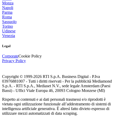
Monza
Napoli
Parma
Roma
Sassuolo
Torino
Udinese
Venezia
Legal
Corporate
Cookie Policy
Privacy Policy
Copyright © 1999-
2026
RTI S.p.A. Business Digital - P.Iva
03976881007 - Tutti i diritti riservati - Per la pubblicità Mediamond
S.p.A. - RTI S.p.A., Mediaset N.V., sede legale Amsterdam (Paesi
Bassi) - Uffici Viale Europa 46, 20093 Cologno Monzese (MI)
Rispetto ai contenuti e ai dati personali trasmessi e/o riprodotti è
vietata ogni utilizzazione funzionale all’addestramento di sistemi di
intelligenza artificiale generativa. È altresì fatto divieto espresso di
utilizzare mezzi automatizzati di data scraping.