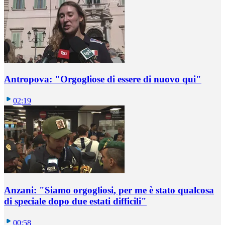
Antropova: "Orgogliose di essere di nuovo qui"
02:19
Anzani: "Siamo orgogliosi, per me è stato qualcosa
di speciale dopo due estati difficili"
00:58