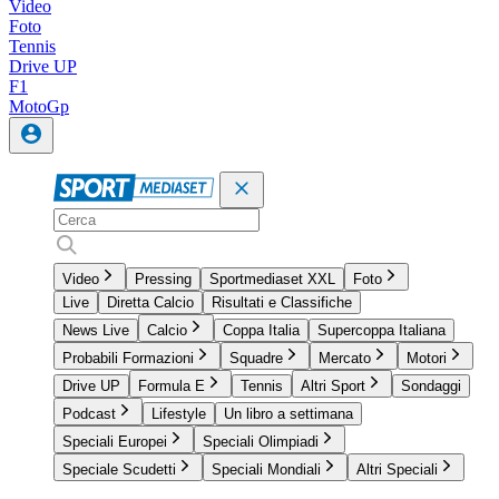
Video
Foto
Tennis
Drive UP
F1
MotoGp
Video
Pressing
Sportmediaset XXL
Foto
Live
Diretta Calcio
Risultati e Classifiche
News Live
Calcio
Coppa Italia
Supercoppa Italiana
Probabili Formazioni
Squadre
Mercato
Motori
Drive UP
Formula E
Tennis
Altri Sport
Sondaggi
Podcast
Lifestyle
Un libro a settimana
Speciali Europei
Speciali Olimpiadi
Speciale Scudetti
Speciali Mondiali
Altri Speciali