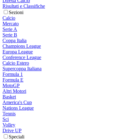
Diretta Calcio
Risultati e Classifiche
Sezioni
Calcio
Mercato
Serie A
Serie B
Coppa Italia
Champions League
Europa League
Conference League
Calcio Estero
Supercoppa Italiana
Formula 1
Formula E
MotoGP
Altri Motori
Basket
America's Cup
Nations League
Tennis
Sci
Volley
Drive UP
Speciali