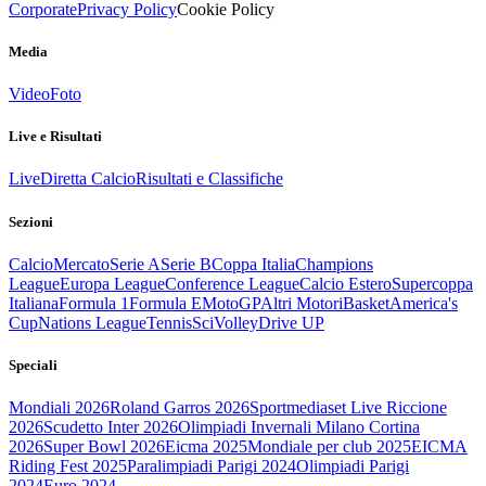
Corporate
Privacy Policy
Cookie Policy
Media
Video
Foto
Live e Risultati
Live
Diretta Calcio
Risultati e Classifiche
Sezioni
Calcio
Mercato
Serie A
Serie B
Coppa Italia
Champions
League
Europa League
Conference League
Calcio Estero
Supercoppa
Italiana
Formula 1
Formula E
MotoGP
Altri Motori
Basket
America's
Cup
Nations League
Tennis
Sci
Volley
Drive UP
Speciali
Mondiali 2026
Roland Garros 2026
Sportmediaset Live Riccione
2026
Scudetto Inter 2026
Olimpiadi Invernali Milano Cortina
2026
Super Bowl 2026
Eicma 2025
Mondiale per club 2025
EICMA
Riding Fest 2025
Paralimpiadi Parigi 2024
Olimpiadi Parigi
2024
Euro 2024