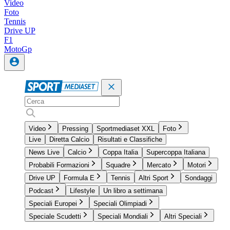
Video
Foto
Tennis
Drive UP
F1
MotoGp
Video
Pressing
Sportmediaset XXL
Foto
Live
Diretta Calcio
Risultati e Classifiche
News Live
Calcio
Coppa Italia
Supercoppa Italiana
Probabili Formazioni
Squadre
Mercato
Motori
Drive UP
Formula E
Tennis
Altri Sport
Sondaggi
Podcast
Lifestyle
Un libro a settimana
Speciali Europei
Speciali Olimpiadi
Speciale Scudetti
Speciali Mondiali
Altri Speciali