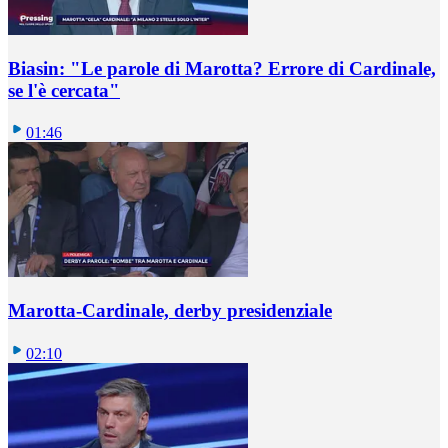
Biasin: "Le parole di Marotta? Errore di Cardinale,
se l'è cercata"
01:46
Marotta-Cardinale, derby presidenziale
02:10