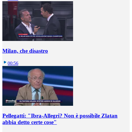
Milan, che disastro
00:56
Pellegatti: "Ibra-Allegri? Non è possibile Zlatan
abbia detto certe cose"