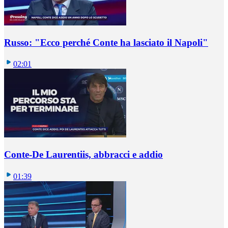
Russo: "Ecco perché Conte ha lasciato il Napoli"
02:01
Conte-De Laurentiis, abbracci e addio
01:39