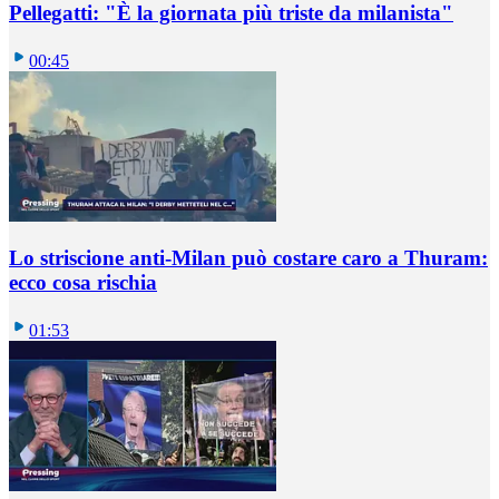
Pellegatti: "È la giornata più triste da milanista"
00:45
Lo striscione anti-Milan può costare caro a Thuram:
ecco cosa rischia
01:53