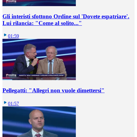
Gli interisti sfottono Ordine sul 'Dovete espatriare'.
Lui rilancia: "Come al solito..."
01:59
Pellegatti: "Allegri non vuole dimettersi"
01:57