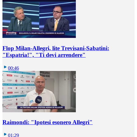
Flop Milan-Allegri, lite Trevisani-Sabatini:
"Espatria!", "Ti devi arrendere"
00:46
Raimondi: "Ipotesi esonero Allegri"
01:29