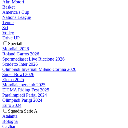
Altri Motori
Basket
America's Cup
Nations League
Tennis
Sci
Volley
Drive UP
Speciali
Mondiali 2026
Roland Garros 2026
Sportmediaset Live Riccione 2026
Scudetto Inter 2026
Olimpiadi Invernali Milano Cortina 2026
Super Bowl 2026
Eicma 2025
Mondiale per club 2025
EICMA Riding Fest 2025
Paralimpiadi Parigi 2024
Olimpiadi Parigi 2024
Euro 2024
Squadra Serie A
Atalanta
Bologna
Cagliari