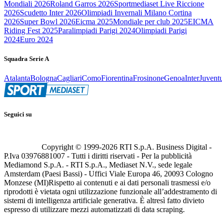
Mondiali 2026
Roland Garros 2026
Sportmediaset Live Riccione
2026
Scudetto Inter 2026
Olimpiadi Invernali Milano Cortina
2026
Super Bowl 2026
Eicma 2025
Mondiale per club 2025
EICMA
Riding Fest 2025
Paralimpiadi Parigi 2024
Olimpiadi Parigi
2024
Euro 2024
Squadra Serie A
Atalanta
Bologna
Cagliari
Como
Fiorentina
Frosinone
Genoa
Inter
Juvent
Seguici su
Copyright © 1999-
2026
RTI S.p.A. Business Digital -
P.Iva 03976881007 - Tutti i diritti riservati - Per la pubblicità
Mediamond S.p.A. - RTI S.p.A., Mediaset N.V., sede legale
Amsterdam (Paesi Bassi) - Uffici Viale Europa 46, 20093 Cologno
Monzese (MI)
Rispetto ai contenuti e ai dati personali trasmessi e/o
riprodotti è vietata ogni utilizzazione funzionale all’addestramento di
sistemi di intelligenza artificiale generativa. È altresì fatto divieto
espresso di utilizzare mezzi automatizzati di data scraping.