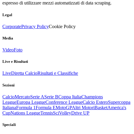
espresso di utilizzare mezzi automatizzati di data scraping.
Legal
Corporate
Privacy Policy
Cookie Policy
Media
Video
Foto
Live e Risultati
Live
Diretta Calcio
Risultati e Classifiche
Sezioni
Calcio
Mercato
Serie A
Serie B
Coppa Italia
Champions
League
Europa League
Conference League
Calcio Estero
Supercoppa
Italiana
Formula 1
Formula E
MotoGP
Altri Motori
Basket
America's
Cup
Nations League
Tennis
Sci
Volley
Drive UP
Speciali