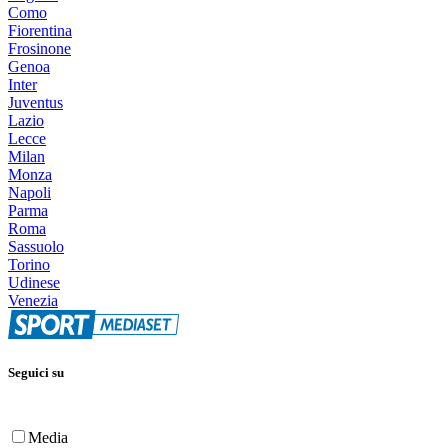
Como
Fiorentina
Frosinone
Genoa
Inter
Juventus
Lazio
Lecce
Milan
Monza
Napoli
Parma
Roma
Sassuolo
Torino
Udinese
Venezia
Seguici su
Media