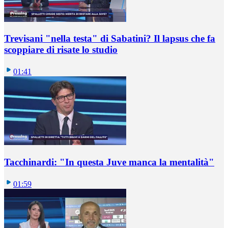
Trevisani "nella testa" di Sabatini? Il lapsus che fa
scoppiare di risate lo studio
01:41
Tacchinardi: "In questa Juve manca la mentalità"
01:59