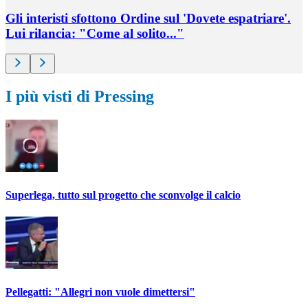
Gli interisti sfottono Ordine sul 'Dovete espatriare'.
Lui rilancia: "Come al solito..."
I più visti di Pressing
Superlega, tutto sul progetto che sconvolge il calcio
Pellegatti: "Allegri non vuole dimettersi"