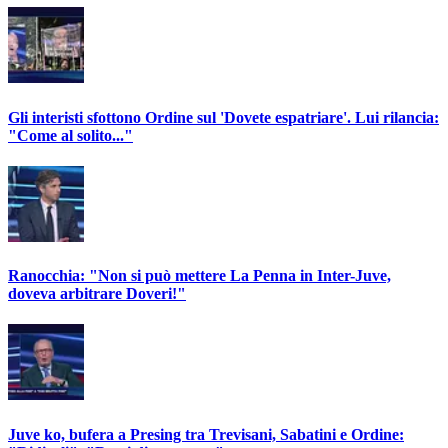
Gli interisti sfottono Ordine sul 'Dovete espatriare'. Lui rilancia:
"Come al solito..."
Ranocchia: "Non si può mettere La Penna in Inter-Juve,
doveva arbitrare Doveri!"
Juve ko, bufera a Presing tra Trevisani, Sabatini e Ordine: