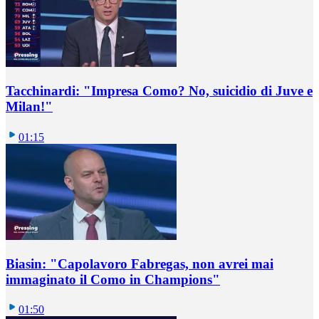
Tacchinardi: "Impresa Como? No, suicidio di Juve e
Milan!"
01:15
Biasin: "Capolavoro Fabregas, non avrei mai
immaginato il Como in Champions"
01:50