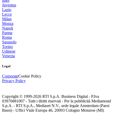
Inter
Juventus
Lazio
Lecce
Milan
Monza
Napoli
Parma
Roma
Sassuolo
Torino
Udinese
Venezia
Legal
Corporate
Cookie Policy
Privacy Policy
Copyright © 1999-
2026
RTI S.p.A. Business Digital - P.Iva
03976881007 - Tutti i diritti riservati - Per la pubblicità Mediamond
S.p.A. - RTI S.p.A., Mediaset N.V., sede legale Amsterdam (Paesi
Bassi) - Uffici Viale Europa 46, 20093 Cologno Monzese (MI)