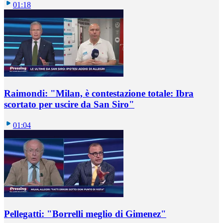
01:18
Raimondi: "Milan, è contestazione totale: Ibra
scortato per uscire da San Siro"
01:04
Pellegatti: "Borrelli meglio di Gimenez"