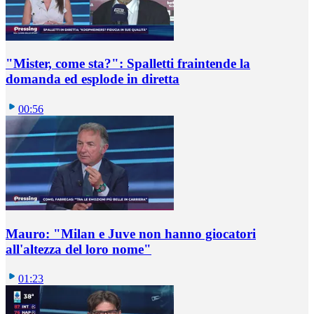
"Mister, come sta?": Spalletti fraintende la
domanda ed esplode in diretta
00:56
Mauro: "Milan e Juve non hanno giocatori
all'altezza del loro nome"
01:23