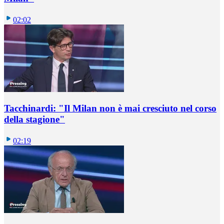
02:02
Tacchinardi: "Il Milan non è mai cresciuto nel corso
della stagione"
02:19