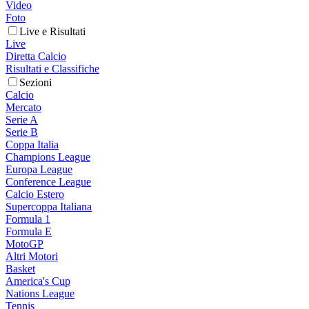
Video
Foto
Live e Risultati
Live
Diretta Calcio
Risultati e Classifiche
Sezioni
Calcio
Mercato
Serie A
Serie B
Coppa Italia
Champions League
Europa League
Conference League
Calcio Estero
Supercoppa Italiana
Formula 1
Formula E
MotoGP
Altri Motori
Basket
America's Cup
Nations League
Tennis