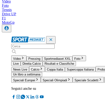
Video
Foto
Tennis
Drive UP
F1
MotoGp
Video
Pressing
Sportmediaset XXL
Foto
Live
Diretta Calcio
Risultati e Classifiche
News Live
Calcio
Coppa Italia
Supercoppa Italiana
Proba
Un libro a settimana
Speciali Europei
Speciali Olimpiadi
Speciale Scudetti
Seguici anche su