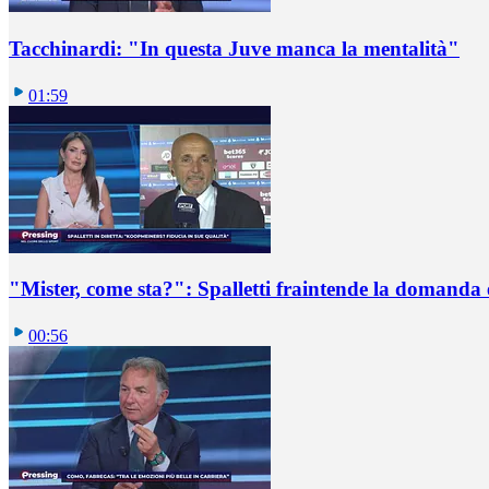
Tacchinardi: "In questa Juve manca la mentalità"
01:59
"Mister, come sta?": Spalletti fraintende la domanda e
00:56