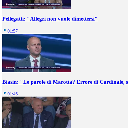
Pellegatti: "Allegri non vuole dimettersi"
01:57
Biasin: "Le parole di Marotta? Errore di Cardinale, se
01:46