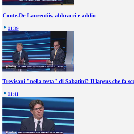
Conte-De Laurentiis, abbracci e addio
01:39
Trevisani "nella testa" di Sabatini? Il lapsus che fa sc
01:41