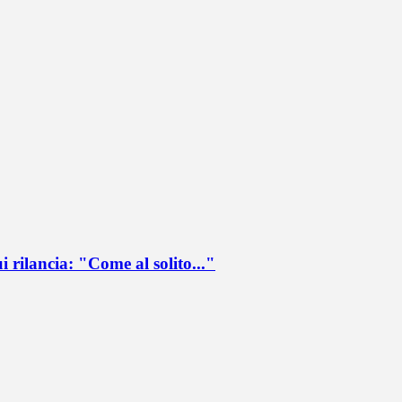
ui rilancia: "Come al solito..."