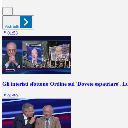
Vedi tutti
01:53
Gli interisti sfottono Ordine sul 'Dovete espatriare'. L
01:59