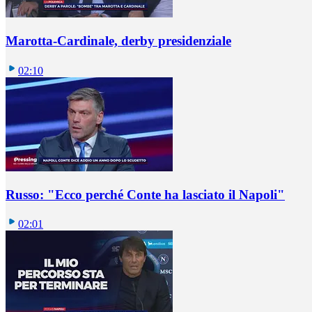
Marotta-Cardinale, derby presidenziale
02:10
Russo: "Ecco perché Conte ha lasciato il Napoli"
02:01