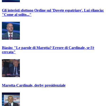
Gli interisti sfottono Ordine sul 'Dovete espatriare'. Lui rilancia:
"Come al solito..."
Biasin: "Le parole di Marotta? Errore di Cardinale, se l'è
cercata"
Marotta-Cardinale, derby presidenziale