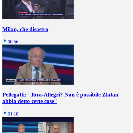
Milan, che disastro
00:56
Pellegatti: "Ibra-Allegri? Non è possibile Zlatan
abbia detto certe cose"
01:18