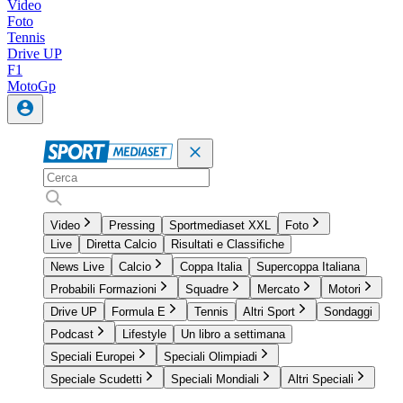
Video
Foto
Tennis
Drive UP
F1
MotoGp
Video
Pressing
Sportmediaset XXL
Foto
Live
Diretta Calcio
Risultati e Classifiche
News Live
Calcio
Coppa Italia
Supercoppa Italiana
Probabili Formazioni
Squadre
Mercato
Motori
Drive UP
Formula E
Tennis
Altri Sport
Sondaggi
Podcast
Lifestyle
Un libro a settimana
Speciali Europei
Speciali Olimpiadi
Speciale Scudetti
Speciali Mondiali
Altri Speciali