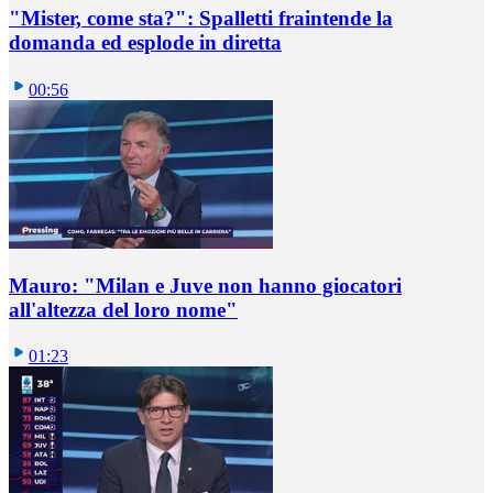
"Mister, come sta?": Spalletti fraintende la
domanda ed esplode in diretta
00:56
Mauro: "Milan e Juve non hanno giocatori
all'altezza del loro nome"
01:23