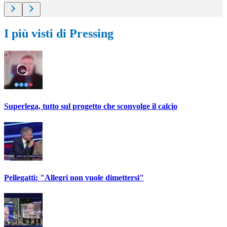
I più visti di Pressing
Superlega, tutto sul progetto che sconvolge il calcio
Pellegatti: "Allegri non vuole dimettersi"