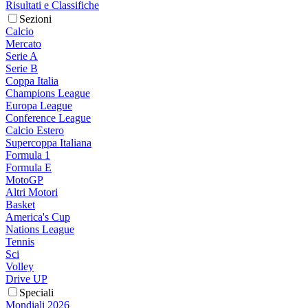
Risultati e Classifiche
Sezioni
Calcio
Mercato
Serie A
Serie B
Coppa Italia
Champions League
Europa League
Conference League
Calcio Estero
Supercoppa Italiana
Formula 1
Formula E
MotoGP
Altri Motori
Basket
America's Cup
Nations League
Tennis
Sci
Volley
Drive UP
Speciali
Mondiali 2026