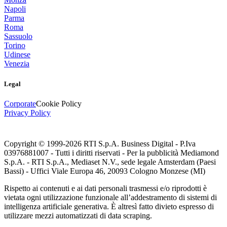
Napoli
Parma
Roma
Sassuolo
Torino
Udinese
Venezia
Legal
Corporate
Cookie Policy
Privacy Policy
Copyright © 1999-
2026
RTI S.p.A. Business Digital - P.Iva
03976881007 - Tutti i diritti riservati - Per la pubblicità Mediamond
S.p.A. - RTI S.p.A., Mediaset N.V., sede legale Amsterdam (Paesi
Bassi) - Uffici Viale Europa 46, 20093 Cologno Monzese (MI)
Rispetto ai contenuti e ai dati personali trasmessi e/o riprodotti è
vietata ogni utilizzazione funzionale all’addestramento di sistemi di
intelligenza artificiale generativa. È altresì fatto divieto espresso di
utilizzare mezzi automatizzati di data scraping.