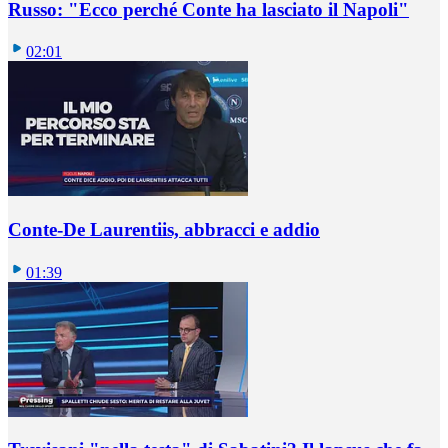
Russo: "Ecco perché Conte ha lasciato il Napoli"
02:01
Conte-De Laurentiis, abbracci e addio
01:39