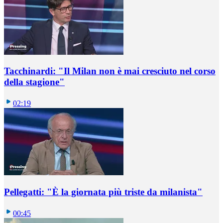
Tacchinardi: "Il Milan non è mai cresciuto nel corso
della stagione"
02:19
Pellegatti: "È la giornata più triste da milanista"
00:45