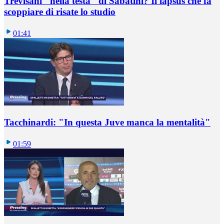
Trevisani "nella testa" di Sabatini? Il lapsus che fa
scoppiare di risate lo studio
01:41
Tacchinardi: "In questa Juve manca la mentalità"
01:59