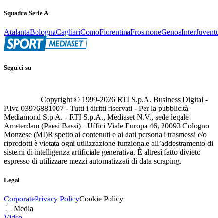
Squadra Serie A
Atalanta
Bologna
Cagliari
Como
Fiorentina
Frosinone
Genoa
Inter
Juvent
Seguici su
Copyright © 1999-
2026
RTI S.p.A. Business Digital -
P.Iva 03976881007 - Tutti i diritti riservati - Per la pubblicità
Mediamond S.p.A. - RTI S.p.A., Mediaset N.V., sede legale
Amsterdam (Paesi Bassi) - Uffici Viale Europa 46, 20093 Cologno
Monzese (MI)
Rispetto ai contenuti e ai dati personali trasmessi e/o
riprodotti è vietata ogni utilizzazione funzionale all’addestramento di
sistemi di intelligenza artificiale generativa. È altresì fatto divieto
espresso di utilizzare mezzi automatizzati di data scraping.
Legal
Corporate
Privacy Policy
Cookie Policy
Media
Video