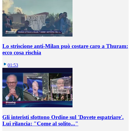
Lo striscione anti-Milan può costare caro a Thuram:
ecco cosa rischia
01:53
Gli interisti sfottono Ordine sul 'Dovete espatriare'.
Lui rilancia: "Come al solito..."