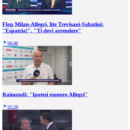
Flop Milan-Allegri, lite Trevisani-Sabatini:
"Espatria!", "Ti devi arrendere"
00:46
Raimondi: "Ipotesi esonero Allegri"
01:29