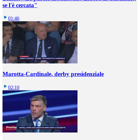
se l'è cercata"
01:46
Marotta-Cardinale, derby presidenziale
02:10