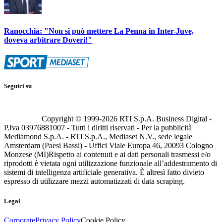
Ranocchia: "Non si può mettere La Penna in Inter-Juve,
doveva arbitrare Doveri!"
Seguici su
Copyright © 1999-
2026
RTI S.p.A. Business Digital -
P.Iva 03976881007 - Tutti i diritti riservati - Per la pubblicità
Mediamond S.p.A. - RTI S.p.A., Mediaset N.V., sede legale
Amsterdam (Paesi Bassi) - Uffici Viale Europa 46, 20093 Cologno
Monzese (MI)
Rispetto ai contenuti e ai dati personali trasmessi e/o
riprodotti è vietata ogni utilizzazione funzionale all’addestramento di
sistemi di intelligenza artificiale generativa. È altresì fatto divieto
espresso di utilizzare mezzi automatizzati di data scraping.
Legal
Corporate
Privacy Policy
Cookie Policy