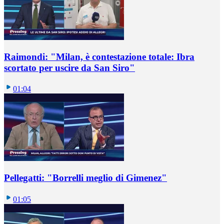
Raimondi: "Milan, è contestazione totale: Ibra
scortato per uscire da San Siro"
01:04
Pellegatti: "Borrelli meglio di Gimenez"
01:05