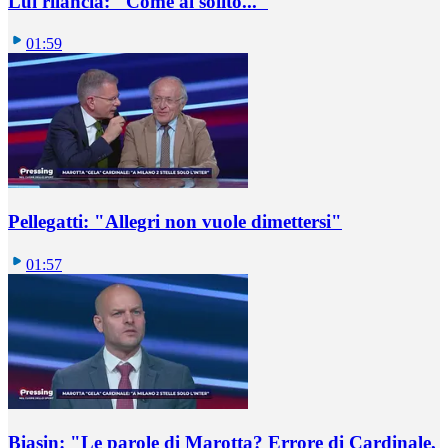
Lui rilancia: "Come al solito..."
01:59
Pellegatti: "Allegri non vuole dimettersi"
01:57
Biasin: "Le parole di Marotta? Errore di Cardinale,