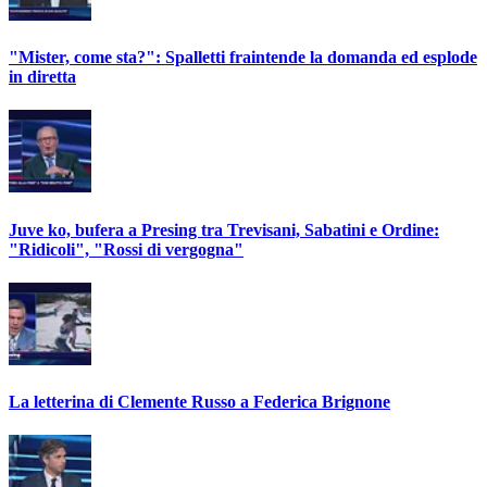
"Mister, come sta?": Spalletti fraintende la domanda ed esplode
in diretta
Juve ko, bufera a Presing tra Trevisani, Sabatini e Ordine:
"Ridicoli", "Rossi di vergogna"
La letterina di Clemente Russo a Federica Brignone