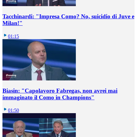
Tacchinardi: "Impresa Como? No, suicidio di Juve e
Milan!"
01:15
Biasin: "Capolavoro Fabregas, non avrei mai
immaginato il Como in Champions"
01:50