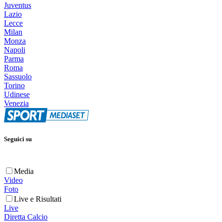
Juventus
Lazio
Lecce
Milan
Monza
Napoli
Parma
Roma
Sassuolo
Torino
Udinese
Venezia
Seguici su
Media
Video
Foto
Live e Risultati
Live
Diretta Calcio