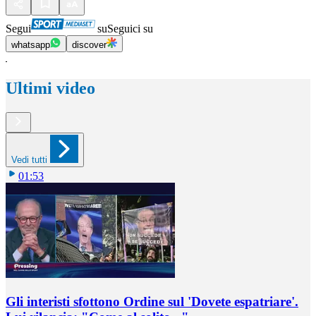
Segui
su
Seguici su
whatsapp
discover
Ultimi video
Vedi tutti
01:53
Gli interisti sfottono Ordine sul 'Dovete espatriare'.