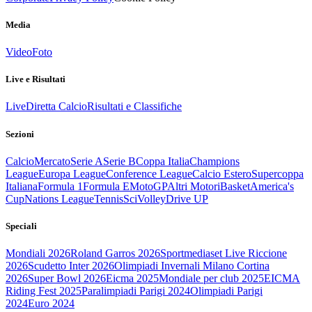
Media
Video
Foto
Live e Risultati
Live
Diretta Calcio
Risultati e Classifiche
Sezioni
Calcio
Mercato
Serie A
Serie B
Coppa Italia
Champions
League
Europa League
Conference League
Calcio Estero
Supercoppa
Italiana
Formula 1
Formula E
MotoGP
Altri Motori
Basket
America's
Cup
Nations League
Tennis
Sci
Volley
Drive UP
Speciali
Mondiali 2026
Roland Garros 2026
Sportmediaset Live Riccione
2026
Scudetto Inter 2026
Olimpiadi Invernali Milano Cortina
2026
Super Bowl 2026
Eicma 2025
Mondiale per club 2025
EICMA
Riding Fest 2025
Paralimpiadi Parigi 2024
Olimpiadi Parigi
2024
Euro 2024