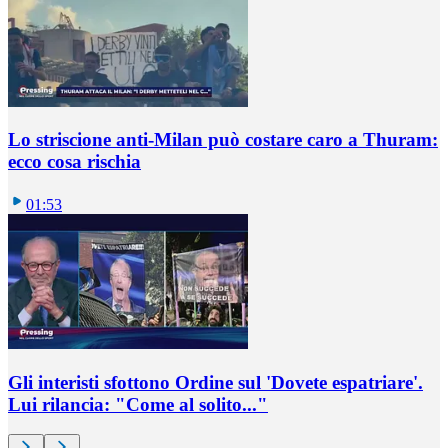
Lo striscione anti-Milan può costare caro a Thuram:
ecco cosa rischia
01:53
Gli interisti sfottono Ordine sul 'Dovete espatriare'.
Lui rilancia: "Come al solito..."