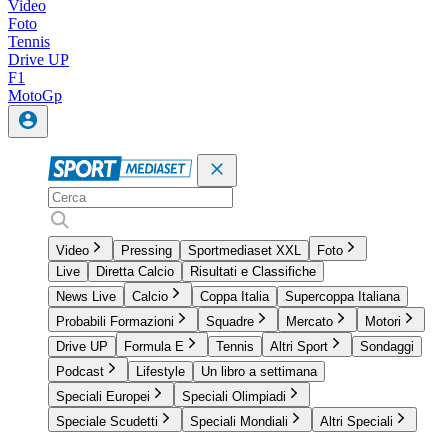
Video
Foto
Tennis
Drive UP
F1
MotoGp
Video
Pressing
Sportmediaset XXL
Foto
Live
Diretta Calcio
Risultati e Classifiche
News Live
Calcio
Coppa Italia
Supercoppa Italiana
Probabili Formazioni
Squadre
Mercato
Motori
Drive UP
Formula E
Tennis
Altri Sport
Sondaggi
Podcast
Lifestyle
Un libro a settimana
Speciali Europei
Speciali Olimpiadi
Speciale Scudetti
Speciali Mondiali
Altri Speciali