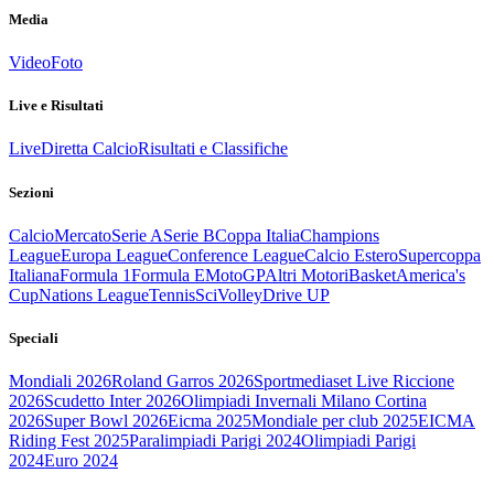
Media
Video
Foto
Live e Risultati
Live
Diretta Calcio
Risultati e Classifiche
Sezioni
Calcio
Mercato
Serie A
Serie B
Coppa Italia
Champions
League
Europa League
Conference League
Calcio Estero
Supercoppa
Italiana
Formula 1
Formula E
MotoGP
Altri Motori
Basket
America's
Cup
Nations League
Tennis
Sci
Volley
Drive UP
Speciali
Mondiali 2026
Roland Garros 2026
Sportmediaset Live Riccione
2026
Scudetto Inter 2026
Olimpiadi Invernali Milano Cortina
2026
Super Bowl 2026
Eicma 2025
Mondiale per club 2025
EICMA
Riding Fest 2025
Paralimpiadi Parigi 2024
Olimpiadi Parigi
2024
Euro 2024