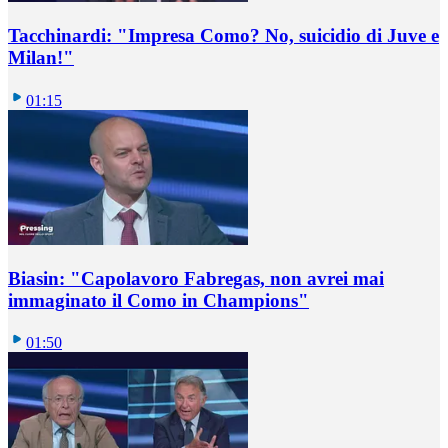
Tacchinardi: "Impresa Como? No, suicidio di Juve e
Milan!"
01:15
Biasin: "Capolavoro Fabregas, non avrei mai
immaginato il Como in Champions"
01:50