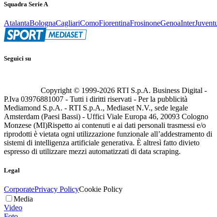
Squadra Serie A
Atalanta
Bologna
Cagliari
Como
Fiorentina
Frosinone
Genoa
Inter
Juvent
Seguici su
Copyright © 1999-
2026
RTI S.p.A. Business Digital -
P.Iva 03976881007 - Tutti i diritti riservati - Per la pubblicità
Mediamond S.p.A. - RTI S.p.A., Mediaset N.V., sede legale
Amsterdam (Paesi Bassi) - Uffici Viale Europa 46, 20093 Cologno
Monzese (MI)
Rispetto ai contenuti e ai dati personali trasmessi e/o
riprodotti è vietata ogni utilizzazione funzionale all’addestramento di
sistemi di intelligenza artificiale generativa. È altresì fatto divieto
espresso di utilizzare mezzi automatizzati di data scraping.
Legal
Corporate
Privacy Policy
Cookie Policy
Media
Video
Foto