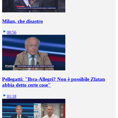
Milan, che disastro
00:56
Pellegatti: "Ibra-Allegri? Non è possibile Zlatan
abbia detto certe cose"
01:18