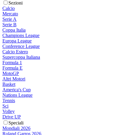
Sezioni
Calcio
Mercato
Serie A
Serie B
Coppa Italia
Champions League
Europa League
Conference League
Calcio Estero
Supercoppa Italiana
Formula 1
Formula E
MotoGP
Altri Motori
Basket
America's Cup
Nations League
Tennis
Sci
Volley
Drive UP
Speciali
Mondiali 2026
Roland Garros 2026