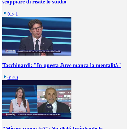
scoppiare di risate lo studio
01:41
Tacchinardi: "In questa Juve manca la mentalità"
01:59
"Mister, come sta?": Spalletti fraintende la