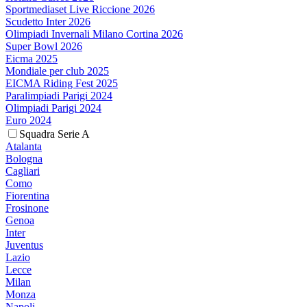
Sportmediaset Live Riccione 2026
Scudetto Inter 2026
Olimpiadi Invernali Milano Cortina 2026
Super Bowl 2026
Eicma 2025
Mondiale per club 2025
EICMA Riding Fest 2025
Paralimpiadi Parigi 2024
Olimpiadi Parigi 2024
Euro 2024
Squadra Serie A
Atalanta
Bologna
Cagliari
Como
Fiorentina
Frosinone
Genoa
Inter
Juventus
Lazio
Lecce
Milan
Monza
Napoli