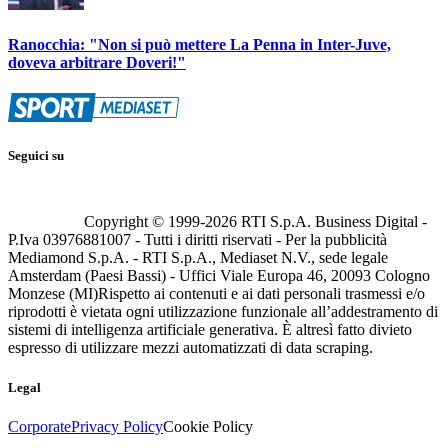
Ranocchia: "Non si può mettere La Penna in Inter-Juve,
doveva arbitrare Doveri!"
Seguici su
Copyright © 1999-
2026
RTI S.p.A. Business Digital -
P.Iva 03976881007 - Tutti i diritti riservati - Per la pubblicità
Mediamond S.p.A. - RTI S.p.A., Mediaset N.V., sede legale
Amsterdam (Paesi Bassi) - Uffici Viale Europa 46, 20093 Cologno
Monzese (MI)
Rispetto ai contenuti e ai dati personali trasmessi e/o
riprodotti è vietata ogni utilizzazione funzionale all’addestramento di
sistemi di intelligenza artificiale generativa. È altresì fatto divieto
espresso di utilizzare mezzi automatizzati di data scraping.
Legal
Corporate
Privacy Policy
Cookie Policy