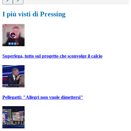
I più visti di Pressing
Superlega, tutto sul progetto che sconvolge il calcio
Pellegatti: "Allegri non vuole dimettersi"