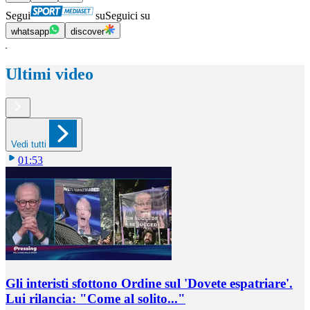
Segui
su
Seguici su
whatsapp
discover
Ultimi video
Vedi tutti
01:53
Gli interisti sfottono Ordine sul 'Dovete espatriare'.
Lui rilancia: "Come al solito..."