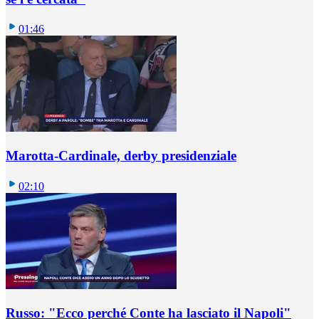
01:46
Marotta-Cardinale, derby presidenziale
02:10
Russo: "Ecco perché Conte ha lasciato il Napoli"