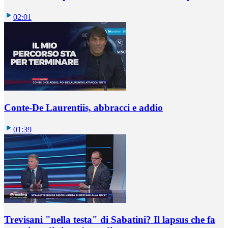
02:01
Conte-De Laurentiis, abbracci e addio
01:39
Trevisani "nella testa" di Sabatini? Il lapsus che fa