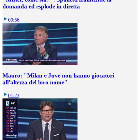
domanda ed esplode in diretta
00:56
Mauro: "Milan e Juve non hanno giocatori
all'altezza del loro nome"
01:23