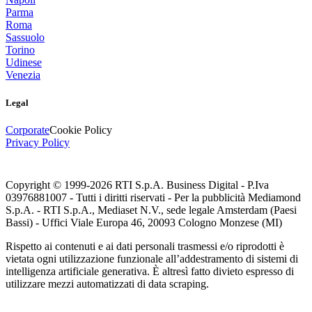
Parma
Roma
Sassuolo
Torino
Udinese
Venezia
Legal
Corporate
Cookie Policy
Privacy Policy
Copyright © 1999-
2026
RTI S.p.A. Business Digital - P.Iva
03976881007 - Tutti i diritti riservati - Per la pubblicità Mediamond
S.p.A. - RTI S.p.A., Mediaset N.V., sede legale Amsterdam (Paesi
Bassi) - Uffici Viale Europa 46, 20093 Cologno Monzese (MI)
Rispetto ai contenuti e ai dati personali trasmessi e/o riprodotti è
vietata ogni utilizzazione funzionale all’addestramento di sistemi di
intelligenza artificiale generativa. È altresì fatto divieto espresso di
utilizzare mezzi automatizzati di data scraping.