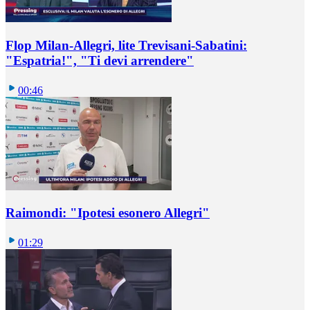
Flop Milan-Allegri, lite Trevisani-Sabatini:
"Espatria!", "Ti devi arrendere"
00:46
Raimondi: "Ipotesi esonero Allegri"
01:29