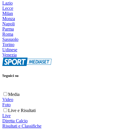
Lazio
Lecce
Milan
Monza
Napoli
Parma
Roma
Sassuolo
Torino
Udinese
Venezia
Seguici su
Media
Video
Foto
Live e Risultati
Live
Diretta Calcio
Risultati e Classifiche