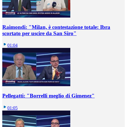
Raimondi: "Milan, è contestazione totale: Ibra
scortato per uscire da San Siro"
01:04
Pellegatti: "Borrelli meglio di Gimenez"
01:05