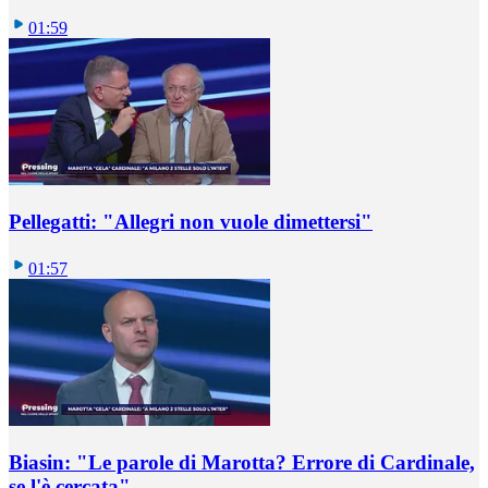
01:59
Pellegatti: "Allegri non vuole dimettersi"
01:57
Biasin: "Le parole di Marotta? Errore di Cardinale,
se l'è cercata"