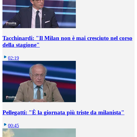
Tacchinardi: "Il Milan non è mai cresciuto nel corso
della stagione"
02:19
Pellegatti: "È la giornata più triste da milanista"
00:45