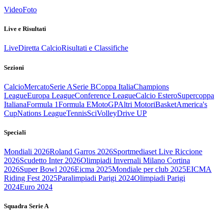
Video
Foto
Live e Risultati
Live
Diretta Calcio
Risultati e Classifiche
Sezioni
Calcio
Mercato
Serie A
Serie B
Coppa Italia
Champions
League
Europa League
Conference League
Calcio Estero
Supercoppa
Italiana
Formula 1
Formula E
MotoGP
Altri Motori
Basket
America's
Cup
Nations League
Tennis
Sci
Volley
Drive UP
Speciali
Mondiali 2026
Roland Garros 2026
Sportmediaset Live Riccione
2026
Scudetto Inter 2026
Olimpiadi Invernali Milano Cortina
2026
Super Bowl 2026
Eicma 2025
Mondiale per club 2025
EICMA
Riding Fest 2025
Paralimpiadi Parigi 2024
Olimpiadi Parigi
2024
Euro 2024
Squadra Serie A