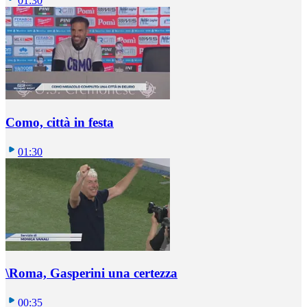
01:30
Como, città in festa
01:30
\Roma, Gasperini una certezza
00:35