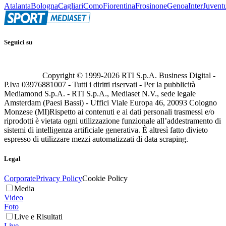
Atalanta
Bologna
Cagliari
Como
Fiorentina
Frosinone
Genoa
Inter
Juvent
Seguici su
Copyright © 1999-
2026
RTI S.p.A. Business Digital -
P.Iva 03976881007 - Tutti i diritti riservati - Per la pubblicità
Mediamond S.p.A. - RTI S.p.A., Mediaset N.V., sede legale
Amsterdam (Paesi Bassi) - Uffici Viale Europa 46, 20093 Cologno
Monzese (MI)
Rispetto ai contenuti e ai dati personali trasmessi e/o
riprodotti è vietata ogni utilizzazione funzionale all’addestramento di
sistemi di intelligenza artificiale generativa. È altresì fatto divieto
espresso di utilizzare mezzi automatizzati di data scraping.
Legal
Corporate
Privacy Policy
Cookie Policy
Media
Video
Foto
Live e Risultati
Live