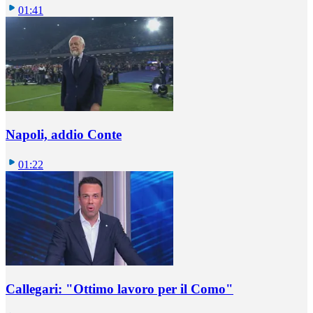
01:41
Napoli, addio Conte
01:22
Callegari: "Ottimo lavoro per il Como"