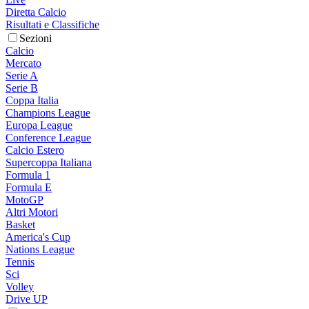
Diretta Calcio
Risultati e Classifiche
Sezioni
Calcio
Mercato
Serie A
Serie B
Coppa Italia
Champions League
Europa League
Conference League
Calcio Estero
Supercoppa Italiana
Formula 1
Formula E
MotoGP
Altri Motori
Basket
America's Cup
Nations League
Tennis
Sci
Volley
Drive UP