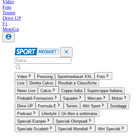
Video
Foto
Tennis
Drive UP
F1
MotoGp
Video
Pressing
Sportmediaset XXL
Foto
Live
Diretta Calcio
Risultati e Classifiche
News Live
Calcio
Coppa Italia
Supercoppa Italiana
Probabili Formazioni
Squadre
Mercato
Motori
Drive UP
Formula E
Tennis
Altri Sport
Sondaggi
Podcast
Lifestyle
Un libro a settimana
Speciali Europei
Speciali Olimpiadi
Speciale Scudetti
Speciali Mondiali
Altri Speciali