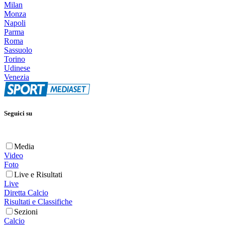
Milan
Monza
Napoli
Parma
Roma
Sassuolo
Torino
Udinese
Venezia
Seguici su
Media
Video
Foto
Live e Risultati
Live
Diretta Calcio
Risultati e Classifiche
Sezioni
Calcio