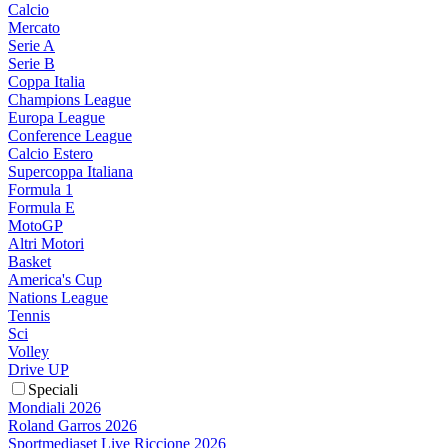
Calcio
Mercato
Serie A
Serie B
Coppa Italia
Champions League
Europa League
Conference League
Calcio Estero
Supercoppa Italiana
Formula 1
Formula E
MotoGP
Altri Motori
Basket
America's Cup
Nations League
Tennis
Sci
Volley
Drive UP
Speciali
Mondiali 2026
Roland Garros 2026
Sportmediaset Live Riccione 2026