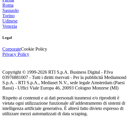
Roma
Sassuolo
Torino
Udinese
Venezia
Legal
Corporate
Cookie Policy
Privacy Policy
Copyright © 1999-
2026
RTI S.p.A. Business Digital - P.Iva
03976881007 - Tutti i diritti riservati - Per la pubblicità Mediamond
S.p.A. - RTI S.p.A., Mediaset N.V., sede legale Amsterdam (Paesi
Bassi) - Uffici Viale Europa 46, 20093 Cologno Monzese (MI)
Rispetto ai contenuti e ai dati personali trasmessi e/o riprodotti è
vietata ogni utilizzazione funzionale all’addestramento di sistemi di
intelligenza artificiale generativa. È altresì fatto divieto espresso di
utilizzare mezzi automatizzati di data scraping.