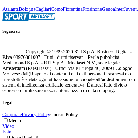
Atalanta
Bologna
Cagliari
Como
Fiorentina
Frosinone
Genoa
Inter
Juvent
Seguici su
Copyright © 1999-
2026
RTI S.p.A. Business Digital -
P.Iva 03976881007 - Tutti i diritti riservati - Per la pubblicità
Mediamond S.p.A. - RTI S.p.A., Mediaset N.V., sede legale
Amsterdam (Paesi Bassi) - Uffici Viale Europa 46, 20093 Cologno
Monzese (MI)
Rispetto ai contenuti e ai dati personali trasmessi e/o
riprodotti è vietata ogni utilizzazione funzionale all’addestramento di
sistemi di intelligenza artificiale generativa. È altresì fatto divieto
espresso di utilizzare mezzi automatizzati di data scraping.
Legal
Corporate
Privacy Policy
Cookie Policy
Media
Video
Foto
Live e Risultati