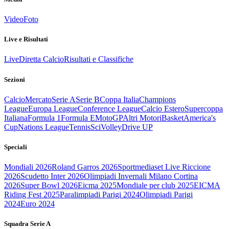
Video
Foto
Live e Risultati
Live
Diretta Calcio
Risultati e Classifiche
Sezioni
Calcio
Mercato
Serie A
Serie B
Coppa Italia
Champions
League
Europa League
Conference League
Calcio Estero
Supercoppa
Italiana
Formula 1
Formula E
MotoGP
Altri Motori
Basket
America's
Cup
Nations League
Tennis
Sci
Volley
Drive UP
Speciali
Mondiali 2026
Roland Garros 2026
Sportmediaset Live Riccione
2026
Scudetto Inter 2026
Olimpiadi Invernali Milano Cortina
2026
Super Bowl 2026
Eicma 2025
Mondiale per club 2025
EICMA
Riding Fest 2025
Paralimpiadi Parigi 2024
Olimpiadi Parigi
2024
Euro 2024
Squadra Serie A