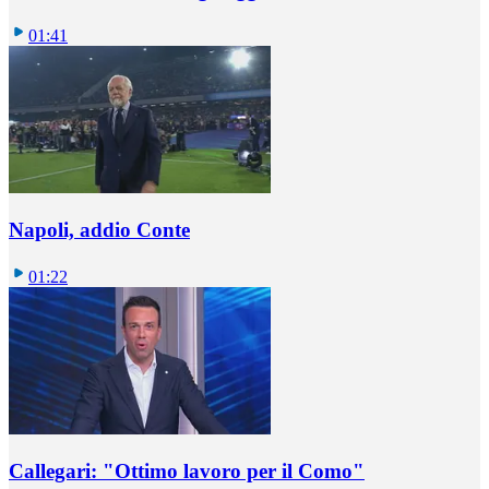
01:41
Napoli, addio Conte
01:22
Callegari: "Ottimo lavoro per il Como"