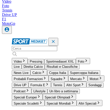
Video
Foto
Tennis
Drive UP
F1
MotoGp
Video
Pressing
Sportmediaset XXL
Foto
Live
Diretta Calcio
Risultati e Classifiche
News Live
Calcio
Coppa Italia
Supercoppa Italiana
Probabili Formazioni
Squadre
Mercato
Motori
Drive UP
Formula E
Tennis
Altri Sport
Sondaggi
Podcast
Lifestyle
Un libro a settimana
Speciali Europei
Speciali Olimpiadi
Speciale Scudetti
Speciali Mondiali
Altri Speciali