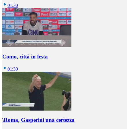
01:30
Como, città in festa
01:30
\Roma, Gasperini una certezza