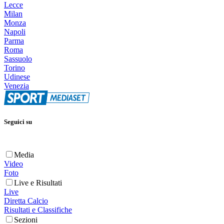
Lecce
Milan
Monza
Napoli
Parma
Roma
Sassuolo
Torino
Udinese
Venezia
Seguici su
Media
Video
Foto
Live e Risultati
Live
Diretta Calcio
Risultati e Classifiche
Sezioni