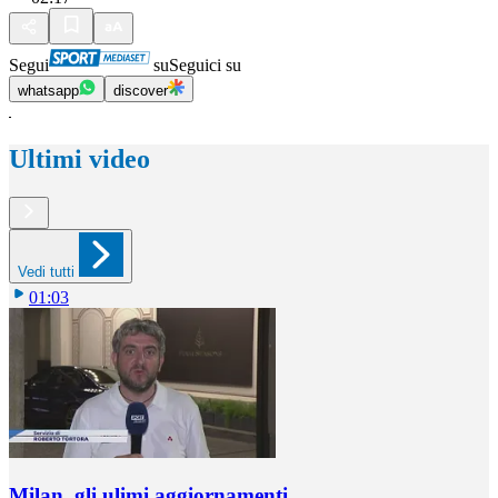
Segui
su
Seguici su
whatsapp
discover
Ultimi video
Vedi tutti
01:03
Milan, gli ulimi aggiornamenti