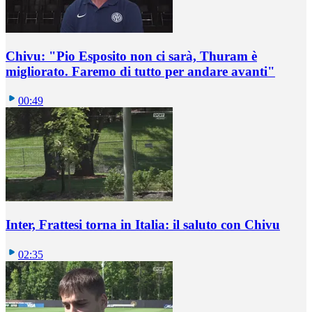
Chivu: "Pio Esposito non ci sarà, Thuram è
migliorato. Faremo di tutto per andare avanti"
00:49
Inter, Frattesi torna in Italia: il saluto con Chivu
02:35