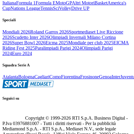
Italiana
Formula 1
Formula E
MotoGP
Altri Motori
Basket
America's
Cup
Nations League
Tennis
Sci
Volley
Drive UP
Speciali
Mondiali 2026
Roland Garros 2026
Sportmediaset Live Riccione
2026
Scudetto Inter 2026
Olimpiadi Invernali Milano Cortina
2026
Super Bowl 2026
Eicma 2025
Mondiale per club 2025
EICMA
Riding Fest 2025
Paralimpiadi Parigi 2024
Olimpiadi Parigi
2024
Euro 2024
Squadra Serie A
Atalanta
Bologna
Cagliari
Como
Fiorentina
Frosinone
Genoa
Inter
Juvent
Seguici su
Copyright © 1999-
2026
RTI S.p.A. Business Digital -
P.Iva 03976881007 - Tutti i diritti riservati - Per la pubblicità
Mediamond S.p.A. - RTI S.p.A., Mediaset N.V., sede legale