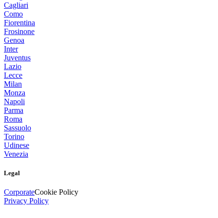
Cagliari
Como
Fiorentina
Frosinone
Genoa
Inter
Juventus
Lazio
Lecce
Milan
Monza
Napoli
Parma
Roma
Sassuolo
Torino
Udinese
Venezia
Legal
Corporate
Cookie Policy
Privacy Policy