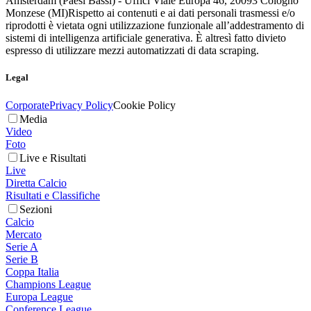
Amsterdam (Paesi Bassi) - Uffici Viale Europa 46, 20093 Cologno
Monzese (MI)
Rispetto ai contenuti e ai dati personali trasmessi e/o
riprodotti è vietata ogni utilizzazione funzionale all’addestramento di
sistemi di intelligenza artificiale generativa. È altresì fatto divieto
espresso di utilizzare mezzi automatizzati di data scraping.
Legal
Corporate
Privacy Policy
Cookie Policy
Media
Video
Foto
Live e Risultati
Live
Diretta Calcio
Risultati e Classifiche
Sezioni
Calcio
Mercato
Serie A
Serie B
Coppa Italia
Champions League
Europa League
Conference League