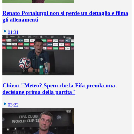
Renato Portaluppi non si perde un dettaglio e filma
gli allenamenti
01:31
Chivu: "Meteo? Spero che la Fifa prenda una
decisione prima della partita"
03:22