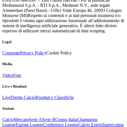
P.Iva 03976881007 - Tutti i diritti riservati - Per la pubblicità
Mediamond S.p.A. - RTI S.p.A., Mediaset N.V., sede legale
Amsterdam (Paesi Bassi) - Uffici Viale Europa 46, 20093 Cologno
Monzese (MI)
Rispetto ai contenuti e ai dati personali trasmessi e/o
riprodotti è vietata ogni utilizzazione funzionale all’addestramento di
sistemi di intelligenza artificiale generativa. È altresì fatto divieto
espresso di utilizzare mezzi automatizzati di data scraping.
Legal
Corporate
Privacy Policy
Cookie Policy
Media
Video
Foto
Live e Risultati
Live
Diretta Calcio
Risultati e Classifiche
Sezioni
Calcio
Mercato
Serie A
Serie B
Coppa Italia
Champions
League
Europa League
Conference League
Calcio Estero
Supercoppa