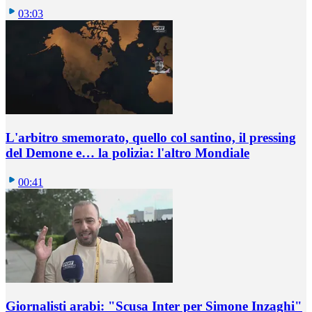
03:03
L'arbitro smemorato, quello col santino, il pressing
del Demone e… la polizia: l'altro Mondiale
00:41
Giornalisti arabi: "Scusa Inter per Simone Inzaghi"