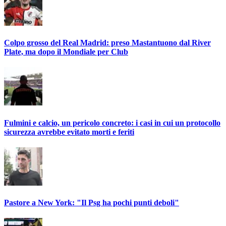
Colpo grosso del Real Madrid: preso Mastantuono dal River
Plate, ma dopo il Mondiale per Club
Fulmini e calcio, un pericolo concreto: i casi in cui un protocollo
sicurezza avrebbe evitato morti e feriti
Pastore a New York: "Il Psg ha pochi punti deboli"