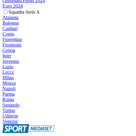
Olimpiadi Parigi 2024
Euro 2024
Squadra Serie A
Atalanta
Bologna
Cagliari
Como
Fiorentina
Frosinone
Genoa
Inter
Juventus
Lazio
Lecce
Milan
Monza
Napoli
Parma
Roma
Sassuolo
Torino
Udinese
Venezia