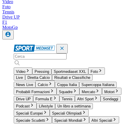
Video
Foto
Tennis
Drive UP
F1
MotoGp
Video
Pressing
Sportmediaset XXL
Foto
Live
Diretta Calcio
Risultati e Classifiche
News Live
Calcio
Coppa Italia
Supercoppa Italiana
Probabili Formazioni
Squadre
Mercato
Motori
Drive UP
Formula E
Tennis
Altri Sport
Sondaggi
Podcast
Lifestyle
Un libro a settimana
Speciali Europei
Speciali Olimpiadi
Speciale Scudetti
Speciali Mondiali
Altri Speciali