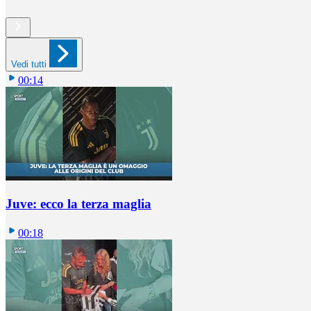
Vedi tutti
00:14
Juve: ecco la terza maglia
00:18