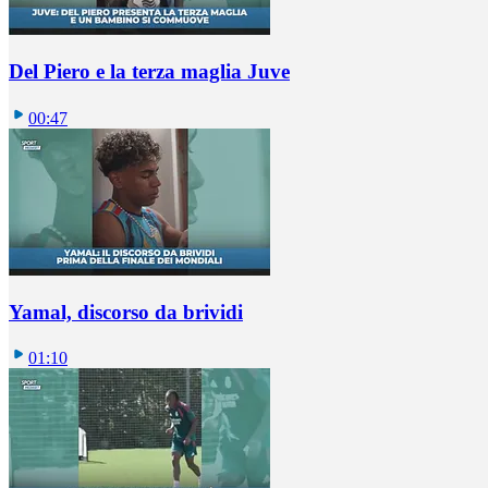
Del Piero e la terza maglia Juve
00:47
Yamal, discorso da brividi
01:10