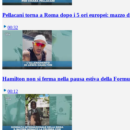
Pellacani torna a Roma dopo i 5 ori europei: mazzo di 
00:32
Hamilton non si ferma nella pausa estiva della Formul
00:12