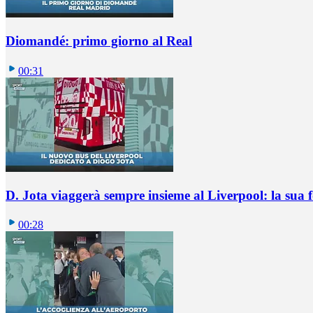
Diomandé: primo giorno al Real
00:31
D. Jota viaggerà sempre insieme al Liverpool: la sua 
00:28