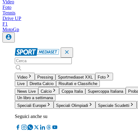
Video
Foto
Tennis
Drive UP
F1
MotoGp
Video
Pressing
Sportmediaset XXL
Foto
Live
Diretta Calcio
Risultati e Classifiche
News Live
Calcio
Coppa Italia
Supercoppa Italiana
Proba
Un libro a settimana
Speciali Europei
Speciali Olimpiadi
Speciale Scudetti
Seguici anche su