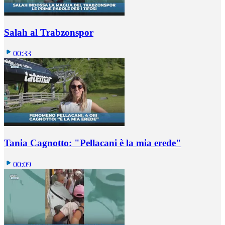
Salah al Trabzonspor
00:33
Tania Cagnotto: "Pellacani è la mia erede"
00:09