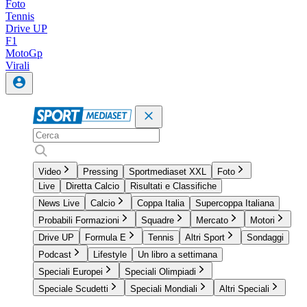
Foto
Tennis
Drive UP
F1
MotoGp
Virali
Video
Pressing
Sportmediaset XXL
Foto
Live
Diretta Calcio
Risultati e Classifiche
News Live
Calcio
Coppa Italia
Supercoppa Italiana
Probabili Formazioni
Squadre
Mercato
Motori
Drive UP
Formula E
Tennis
Altri Sport
Sondaggi
Podcast
Lifestyle
Un libro a settimana
Speciali Europei
Speciali Olimpiadi
Speciale Scudetti
Speciali Mondiali
Altri Speciali