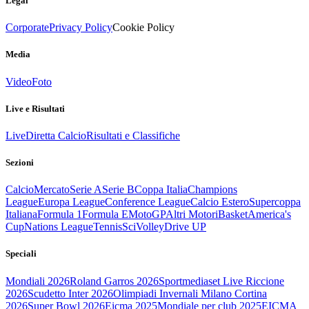
Legal
Corporate
Privacy Policy
Cookie Policy
Media
Video
Foto
Live e Risultati
Live
Diretta Calcio
Risultati e Classifiche
Sezioni
Calcio
Mercato
Serie A
Serie B
Coppa Italia
Champions
League
Europa League
Conference League
Calcio Estero
Supercoppa
Italiana
Formula 1
Formula E
MotoGP
Altri Motori
Basket
America's
Cup
Nations League
Tennis
Sci
Volley
Drive UP
Speciali
Mondiali 2026
Roland Garros 2026
Sportmediaset Live Riccione
2026
Scudetto Inter 2026
Olimpiadi Invernali Milano Cortina
2026
Super Bowl 2026
Eicma 2025
Mondiale per club 2025
EICMA