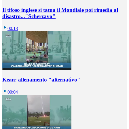
Il tifoso inglese si tatua il Mondiale poi rimedia al
disastro..."Scherzavo"
00:13
Kean: allenamento "alternativo"
00:04