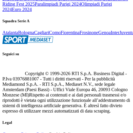
Riding Fest 2025
Paralimpiadi Parigi 2024
Olimpiadi Parigi
2024
Euro 2024
Squadra Serie A
Atalanta
Bologna
Cagliari
Como
Fiorentina
Frosinone
Genoa
Inter
Juvent
Seguici su
Copyright © 1999-
2026
RTI S.p.A. Business Digital -
P.Iva 03976881007 - Tutti i diritti riservati - Per la pubblicità
Mediamond S.p.A. - RTI S.p.A., Mediaset N.V., sede legale
Amsterdam (Paesi Bassi) - Uffici Viale Europa 46, 20093 Cologno
Monzese (MI)
Rispetto ai contenuti e ai dati personali trasmessi e/o
riprodotti è vietata ogni utilizzazione funzionale all’addestramento di
sistemi di intelligenza artificiale generativa. È altresì fatto divieto
espresso di utilizzare mezzi automatizzati di data scraping.
Legal