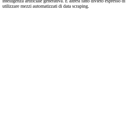
intelligenza artificiale generativa. È altresì fatto divieto espresso di
utilizzare mezzi automatizzati di data scraping.