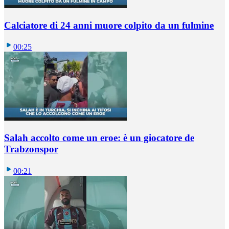
Calciatore di 24 anni muore colpito da un fulmine
00:25
Salah accolto come un eroe: è un giocatore de
Trabzonspor
00:21