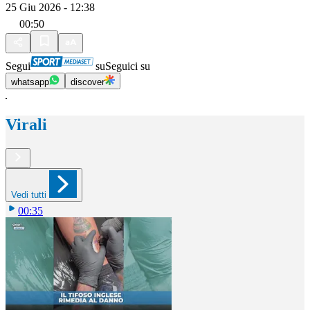
25 Giu 2026 - 12:38
00:50
Segui
su
Seguici su
whatsapp
discover
Virali
Vedi tutti
00:35