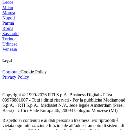
Lecce
Milan
Monza
Napoli
Parma
Roma
Sassuolo
Torino
Udinese
Venezia
Legal
Corporate
Cookie Policy
Privacy Policy
Copyright © 1999-
2026
RTI S.p.A. Business Digital - P.Iva
03976881007 - Tutti i diritti riservati - Per la pubblicità Mediamond
S.p.A. - RTI S.p.A., Mediaset N.V., sede legale Amsterdam (Paesi
Bassi) - Uffici Viale Europa 46, 20093 Cologno Monzese (MI)
Rispetto ai contenuti e ai dati personali trasmessi e/o riprodotti è
vietata ogni utilizzazione funzionale all’addestramento di sistemi di