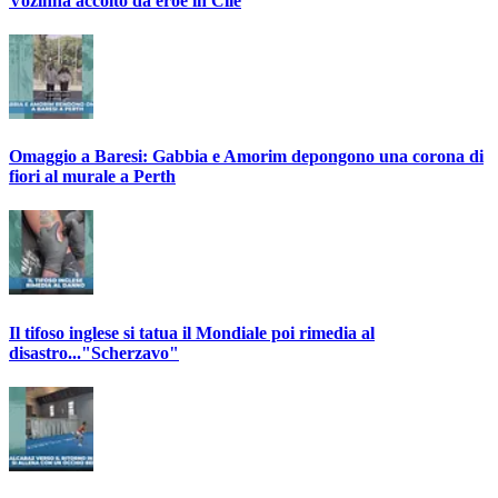
Vozinha accolto da eroe in Cile
Omaggio a Baresi: Gabbia e Amorim depongono una corona di
fiori al murale a Perth
Il tifoso inglese si tatua il Mondiale poi rimedia al
disastro..."Scherzavo"