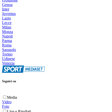
Frosinone
Genoa
Inter
Juventus
Lazio
Lecce
Milan
Monza
Napoli
Parma
Roma
Sassuolo
Torino
Udinese
Venezia
Seguici su
Media
Video
Foto
Live e Risultati