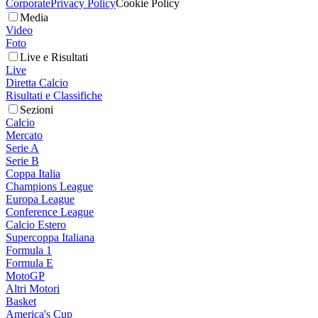
Corporate
Privacy Policy
Cookie Policy
Media
Video
Foto
Live e Risultati
Live
Diretta Calcio
Risultati e Classifiche
Sezioni
Calcio
Mercato
Serie A
Serie B
Coppa Italia
Champions League
Europa League
Conference League
Calcio Estero
Supercoppa Italiana
Formula 1
Formula E
MotoGP
Altri Motori
Basket
America's Cup