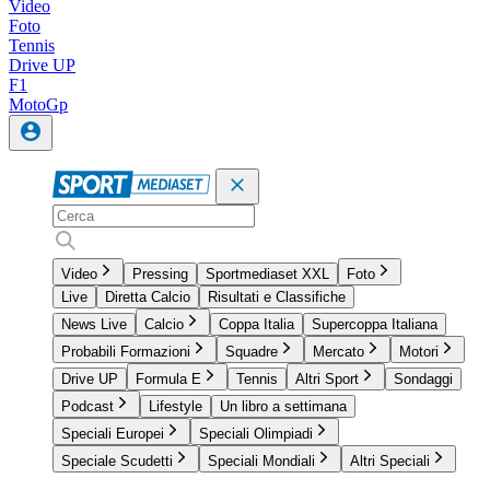
Video
Foto
Tennis
Drive UP
F1
MotoGp
Video
Pressing
Sportmediaset XXL
Foto
Live
Diretta Calcio
Risultati e Classifiche
News Live
Calcio
Coppa Italia
Supercoppa Italiana
Probabili Formazioni
Squadre
Mercato
Motori
Drive UP
Formula E
Tennis
Altri Sport
Sondaggi
Podcast
Lifestyle
Un libro a settimana
Speciali Europei
Speciali Olimpiadi
Speciale Scudetti
Speciali Mondiali
Altri Speciali