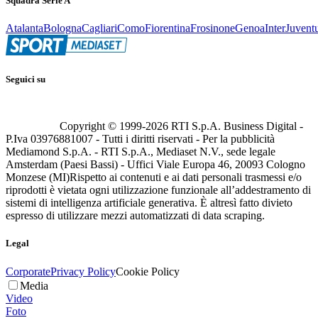
Squadra Serie A
Atalanta
Bologna
Cagliari
Como
Fiorentina
Frosinone
Genoa
Inter
Juvent
Seguici su
Copyright © 1999-
2026
RTI S.p.A. Business Digital -
P.Iva 03976881007 - Tutti i diritti riservati - Per la pubblicità
Mediamond S.p.A. - RTI S.p.A., Mediaset N.V., sede legale
Amsterdam (Paesi Bassi) - Uffici Viale Europa 46, 20093 Cologno
Monzese (MI)
Rispetto ai contenuti e ai dati personali trasmessi e/o
riprodotti è vietata ogni utilizzazione funzionale all’addestramento di
sistemi di intelligenza artificiale generativa. È altresì fatto divieto
espresso di utilizzare mezzi automatizzati di data scraping.
Legal
Corporate
Privacy Policy
Cookie Policy
Media
Video
Foto