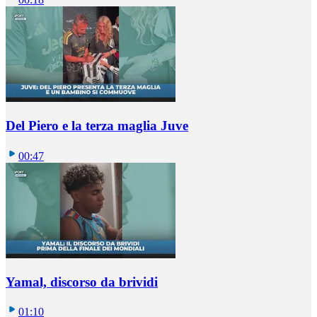
Del Piero e la terza maglia Juve
00:47
Yamal, discorso da brividi
01:10