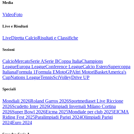
Media
Video
Foto
Live e Risultati
Live
Diretta Calcio
Risultati e Classifiche
Sezioni
Calcio
Mercato
Serie A
Serie B
Coppa Italia
Champions
League
Europa League
Conference League
Calcio Estero
Supercoppa
Italiana
Formula 1
Formula E
MotoGP
Altri Motori
Basket
America's
Cup
Nations League
Tennis
Sci
Volley
Drive UP
Speciali
Mondiali 2026
Roland Garros 2026
Sportmediaset Live Riccione
2026
Scudetto Inter 2026
Olimpiadi Invernali Milano Cortina
2026
Super Bowl 2026
Eicma 2025
Mondiale per club 2025
EICMA
Riding Fest 2025
Paralimpiadi Parigi 2024
Olimpiadi Parigi
2024
Euro 2024