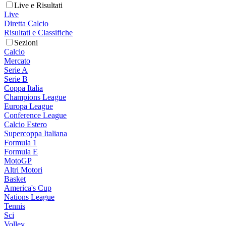
Live e Risultati
Live
Diretta Calcio
Risultati e Classifiche
Sezioni
Calcio
Mercato
Serie A
Serie B
Coppa Italia
Champions League
Europa League
Conference League
Calcio Estero
Supercoppa Italiana
Formula 1
Formula E
MotoGP
Altri Motori
Basket
America's Cup
Nations League
Tennis
Sci
Volley