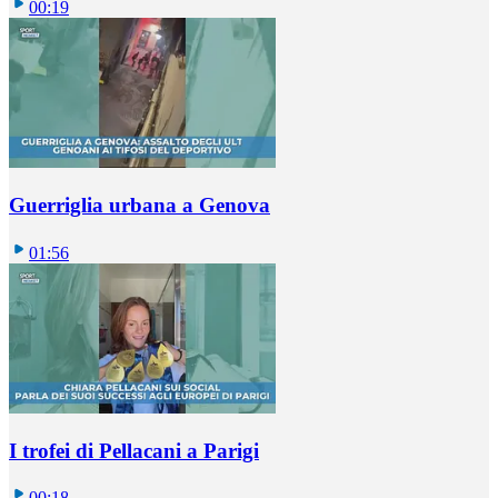
00:19
Guerriglia urbana a Genova
01:56
I trofei di Pellacani a Parigi
00:18