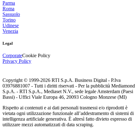
Parma
Roma
Sassuolo
Torino
Udinese
Venezia
Legal
Corporate
Cookie Policy
Privacy Policy
Copyright © 1999-
2026
RTI S.p.A. Business Digital - P.Iva
03976881007 - Tutti i diritti riservati - Per la pubblicità Mediamond
S.p.A. - RTI S.p.A., Mediaset N.V., sede legale Amsterdam (Paesi
Bassi) - Uffici Viale Europa 46, 20093 Cologno Monzese (MI)
Rispetto ai contenuti e ai dati personali trasmessi e/o riprodotti è
vietata ogni utilizzazione funzionale all’addestramento di sistemi di
intelligenza artificiale generativa. È altresì fatto divieto espresso di
utilizzare mezzi automatizzati di data scraping.