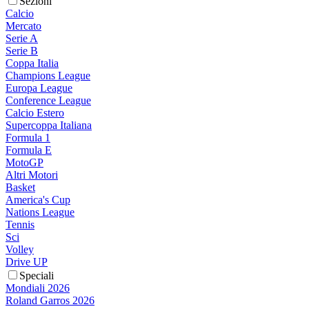
Sezioni
Calcio
Mercato
Serie A
Serie B
Coppa Italia
Champions League
Europa League
Conference League
Calcio Estero
Supercoppa Italiana
Formula 1
Formula E
MotoGP
Altri Motori
Basket
America's Cup
Nations League
Tennis
Sci
Volley
Drive UP
Speciali
Mondiali 2026
Roland Garros 2026