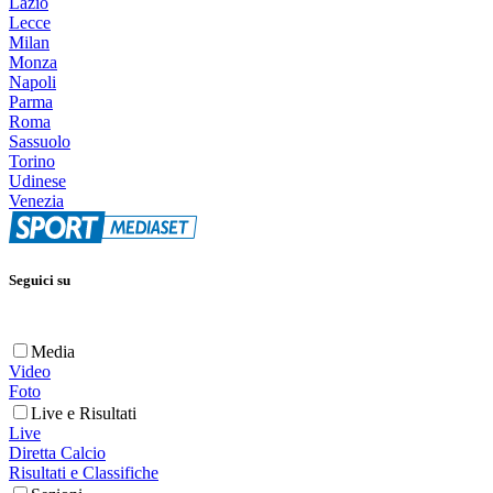
Lazio
Lecce
Milan
Monza
Napoli
Parma
Roma
Sassuolo
Torino
Udinese
Venezia
Seguici su
Media
Video
Foto
Live e Risultati
Live
Diretta Calcio
Risultati e Classifiche