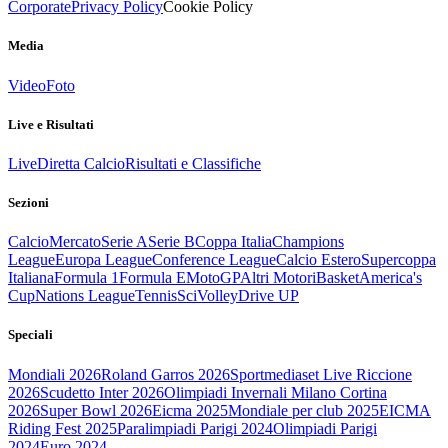
Corporate
Privacy Policy
Cookie Policy
Media
Video
Foto
Live e Risultati
Live
Diretta Calcio
Risultati e Classifiche
Sezioni
Calcio
Mercato
Serie A
Serie B
Coppa Italia
Champions
League
Europa League
Conference League
Calcio Estero
Supercoppa
Italiana
Formula 1
Formula E
MotoGP
Altri Motori
Basket
America's
Cup
Nations League
Tennis
Sci
Volley
Drive UP
Speciali
Mondiali 2026
Roland Garros 2026
Sportmediaset Live Riccione
2026
Scudetto Inter 2026
Olimpiadi Invernali Milano Cortina
2026
Super Bowl 2026
Eicma 2025
Mondiale per club 2025
EICMA
Riding Fest 2025
Paralimpiadi Parigi 2024
Olimpiadi Parigi
2024
Euro 2024