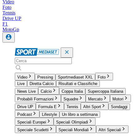
Video
Foto
Tennis
Drive UP
F1
MotoGp
Video
Pressing
Sportmediaset XXL
Foto
Live
Diretta Calcio
Risultati e Classifiche
News Live
Calcio
Coppa Italia
Supercoppa Italiana
Probabili Formazioni
Squadre
Mercato
Motori
Drive UP
Formula E
Tennis
Altri Sport
Sondaggi
Podcast
Lifestyle
Un libro a settimana
Speciali Europei
Speciali Olimpiadi
Speciale Scudetti
Speciali Mondiali
Altri Speciali