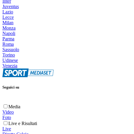
Inter
Juventus
Lazio
Lecce
Milan
Monza
Napoli
Parma
Roma
Sassuolo
Torino
Udinese
Venezia
Seguici su
Media
Video
Foto
Live e Risultati
Live