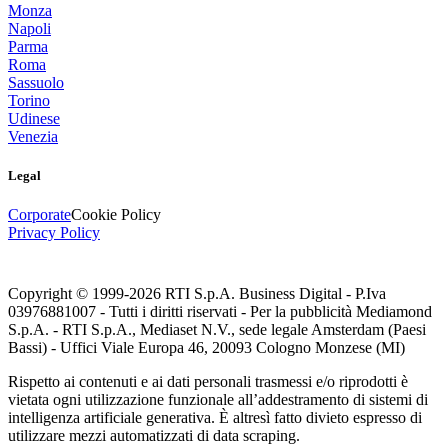
Monza
Napoli
Parma
Roma
Sassuolo
Torino
Udinese
Venezia
Legal
Corporate
Cookie Policy
Privacy Policy
Copyright © 1999-
2026
RTI S.p.A. Business Digital - P.Iva
03976881007 - Tutti i diritti riservati - Per la pubblicità Mediamond
S.p.A. - RTI S.p.A., Mediaset N.V., sede legale Amsterdam (Paesi
Bassi) - Uffici Viale Europa 46, 20093 Cologno Monzese (MI)
Rispetto ai contenuti e ai dati personali trasmessi e/o riprodotti è
vietata ogni utilizzazione funzionale all’addestramento di sistemi di
intelligenza artificiale generativa. È altresì fatto divieto espresso di
utilizzare mezzi automatizzati di data scraping.