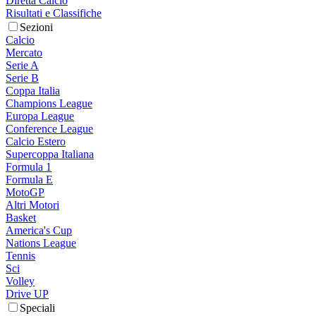
Diretta Calcio
Risultati e Classifiche
Sezioni
Calcio
Mercato
Serie A
Serie B
Coppa Italia
Champions League
Europa League
Conference League
Calcio Estero
Supercoppa Italiana
Formula 1
Formula E
MotoGP
Altri Motori
Basket
America's Cup
Nations League
Tennis
Sci
Volley
Drive UP
Speciali