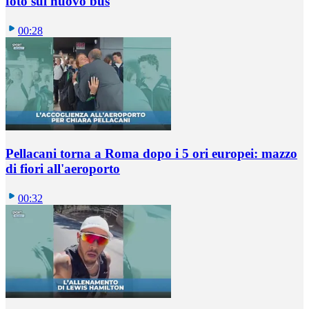
foto sul nuovo bus
00:28
Pellacani torna a Roma dopo i 5 ori europei: mazzo
di fiori all'aeroporto
00:32