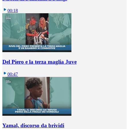
00:18
Del Piero e la terza maglia Juve
00:47
Yamal, discorso da brividi