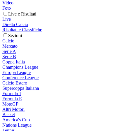
Video
Foto
Live e Risultati
Live
Diretta Calcio
Risultati e Classifiche
Sezioni
Calcio
Mercato
Serie A
Serie B
Coppa Italia
Champions League
Europa League
Conference League
Calcio Estero
Supercoppa Italiana
Formula 1
Formula E
MotoGP
Altri Motori
Basket
America's Cup
Nations League
Tennis