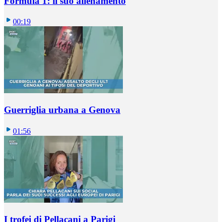
Formula 1: il suo allenamento
00:19
Guerriglia urbana a Genova
01:56
I trofei di Pellacani a Parigi