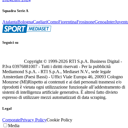
Squadra Serie A
Atalanta
Bologna
Cagliari
Como
Fiorentina
Frosinone
Genoa
Inter
Juvent
Seguici su
Copyright © 1999-
2026
RTI S.p.A. Business Digital -
P.Iva 03976881007 - Tutti i diritti riservati - Per la pubblicità
Mediamond S.p.A. - RTI S.p.A., Mediaset N.V., sede legale
Amsterdam (Paesi Bassi) - Uffici Viale Europa 46, 20093 Cologno
Monzese (MI)
Rispetto ai contenuti e ai dati personali trasmessi e/o
riprodotti è vietata ogni utilizzazione funzionale all’addestramento di
sistemi di intelligenza artificiale generativa. È altresì fatto divieto
espresso di utilizzare mezzi automatizzati di data scraping.
Legal
Corporate
Privacy Policy
Cookie Policy
Media