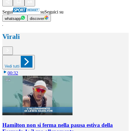
Segui
su
Seguici su
whatsapp
discover
Virali
Vedi tutti
00:32
Hamilton non si ferma nella pausa estiva della