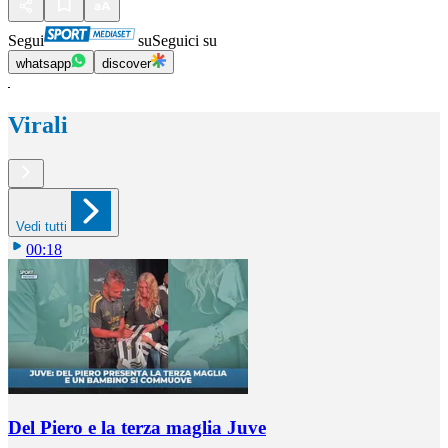
Segui
su
Seguici su
whatsapp
discover
Virali
Vedi tutti
00:18
Del Piero e la terza maglia Juve