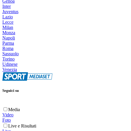
Genoa
Inter
Juventus
Lazio
Lecce
Milan
Monza
Napoli
Parma
Roma
Sassuolo
Torino
Udinese
Venezia
Seguici su
Media
Video
Foto
Live e Risultati