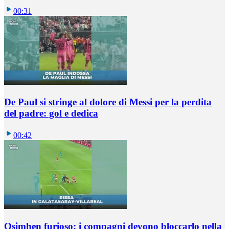
00:31
De Paul si stringe al dolore di Messi per la perdita
del padre: gol e dedica
00:42
Osimhen furioso: i compagni devono bloccarlo nella