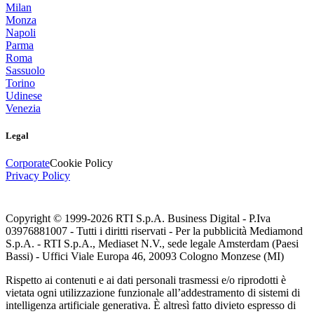
Milan
Monza
Napoli
Parma
Roma
Sassuolo
Torino
Udinese
Venezia
Legal
Corporate
Cookie Policy
Privacy Policy
Copyright © 1999-
2026
RTI S.p.A. Business Digital - P.Iva
03976881007 - Tutti i diritti riservati - Per la pubblicità Mediamond
S.p.A. - RTI S.p.A., Mediaset N.V., sede legale Amsterdam (Paesi
Bassi) - Uffici Viale Europa 46, 20093 Cologno Monzese (MI)
Rispetto ai contenuti e ai dati personali trasmessi e/o riprodotti è
vietata ogni utilizzazione funzionale all’addestramento di sistemi di
intelligenza artificiale generativa. È altresì fatto divieto espresso di