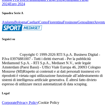
2024
Euro 2024
Squadra Serie A
Atalanta
Bologna
Cagliari
Como
Fiorentina
Frosinone
Genoa
Inter
Juvent
Seguici su
Copyright © 1999-
2026
RTI S.p.A. Business Digital -
P.Iva 03976881007 - Tutti i diritti riservati - Per la pubblicità
Mediamond S.p.A. - RTI S.p.A., Mediaset N.V., sede legale
Amsterdam (Paesi Bassi) - Uffici Viale Europa 46, 20093 Cologno
Monzese (MI)
Rispetto ai contenuti e ai dati personali trasmessi e/o
riprodotti è vietata ogni utilizzazione funzionale all’addestramento di
sistemi di intelligenza artificiale generativa. È altresì fatto divieto
espresso di utilizzare mezzi automatizzati di data scraping.
Legal
Corporate
Privacy Policy
Cookie Policy