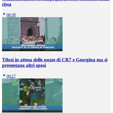
rissa
00:39
Tifosi in attesa delle nozze di CR7 e Georgina ma si
presentano altri sposi
00:27