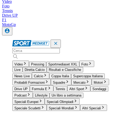
Video
Foto
Tennis
Drive UP
F1
MotoGp
Video
Pressing
Sportmediaset XXL
Foto
Live
Diretta Calcio
Risultati e Classifiche
News Live
Calcio
Coppa Italia
Supercoppa Italiana
Probabili Formazioni
Squadre
Mercato
Motori
Drive UP
Formula E
Tennis
Altri Sport
Sondaggi
Podcast
Lifestyle
Un libro a settimana
Speciali Europei
Speciali Olimpiadi
Speciale Scudetti
Speciali Mondiali
Altri Speciali