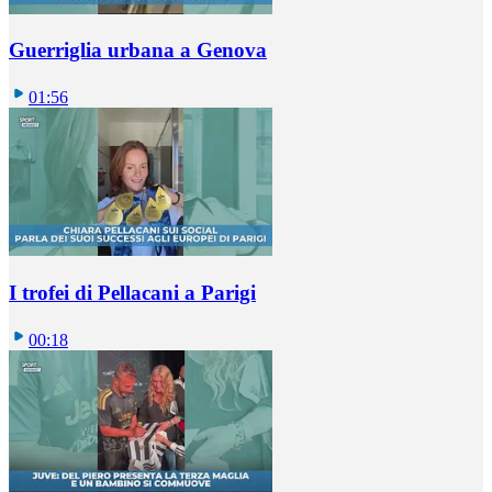
Guerriglia urbana a Genova
01:56
I trofei di Pellacani a Parigi
00:18