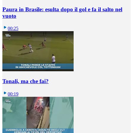
Paura in Brasile: esulta dopo il gol e fa il salto nel
vuoto
00:25
Tonali, ma che fai?
00:19