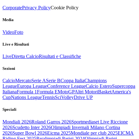
Corporate
Privacy Policy
Cookie Policy
Media
Video
Foto
Live e Risultati
Live
Diretta Calcio
Risultati e Classifiche
Sezioni
Calcio
Mercato
Serie A
Serie B
Coppa Italia
Champions
League
Europa League
Conference League
Calcio Estero
Supercoppa
Italiana
Formula 1
Formula E
MotoGP
Altri Motori
Basket
America's
Cup
Nations League
Tennis
Sci
Volley
Drive UP
Speciali
Mondiali 2026
Roland Garros 2026
Sportmediaset Live Riccione
2026
Scudetto Inter 2026
Olimpiadi Invernali Milano Cortina
2026
Super Bowl 2026
Eicma 2025
Mondiale per club 2025
EICMA
Riding Fest 2025
Paralimpiadi Parigi 2024
Olimpiadi Parigi