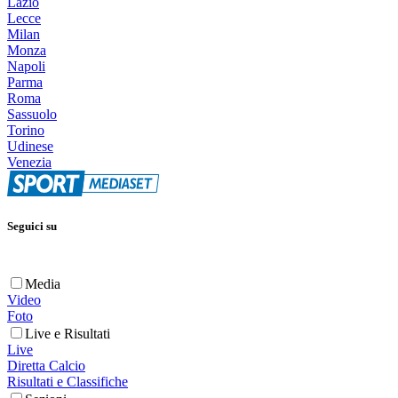
Lazio
Lecce
Milan
Monza
Napoli
Parma
Roma
Sassuolo
Torino
Udinese
Venezia
Seguici su
Media
Video
Foto
Live e Risultati
Live
Diretta Calcio
Risultati e Classifiche