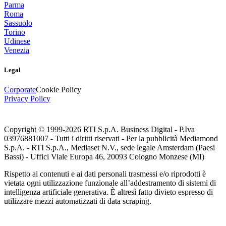
Parma
Roma
Sassuolo
Torino
Udinese
Venezia
Legal
Corporate
Cookie Policy
Privacy Policy
Copyright © 1999-
2026
RTI S.p.A. Business Digital - P.Iva
03976881007 - Tutti i diritti riservati - Per la pubblicità Mediamond
S.p.A. - RTI S.p.A., Mediaset N.V., sede legale Amsterdam (Paesi
Bassi) - Uffici Viale Europa 46, 20093 Cologno Monzese (MI)
Rispetto ai contenuti e ai dati personali trasmessi e/o riprodotti è
vietata ogni utilizzazione funzionale all’addestramento di sistemi di
intelligenza artificiale generativa. È altresì fatto divieto espresso di
utilizzare mezzi automatizzati di data scraping.