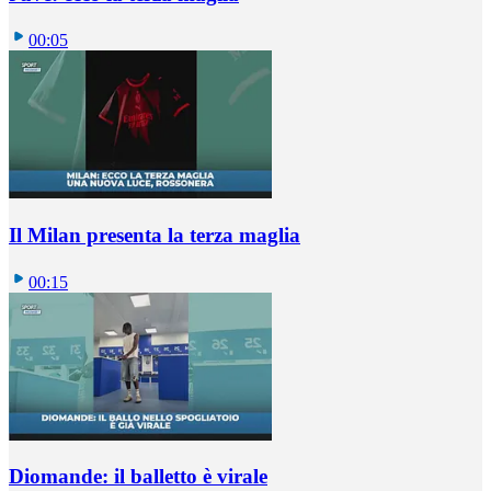
00:05
Il Milan presenta la terza maglia
00:15
Diomande: il balletto è virale