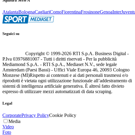
Squadra Serie A
Atalanta
Bologna
Cagliari
Como
Fiorentina
Frosinone
Genoa
Inter
Juvent
Seguici su
Copyright © 1999-
2026
RTI S.p.A. Business Digital -
P.Iva 03976881007 - Tutti i diritti riservati - Per la pubblicità
Mediamond S.p.A. - RTI S.p.A., Mediaset N.V., sede legale
Amsterdam (Paesi Bassi) - Uffici Viale Europa 46, 20093 Cologno
Monzese (MI)
Rispetto ai contenuti e ai dati personali trasmessi e/o
riprodotti è vietata ogni utilizzazione funzionale all’addestramento di
sistemi di intelligenza artificiale generativa. È altresì fatto divieto
espresso di utilizzare mezzi automatizzati di data scraping.
Legal
Corporate
Privacy Policy
Cookie Policy
Media
Video
Foto