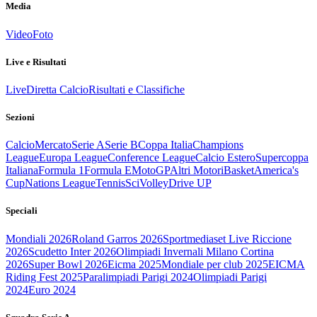
Media
Video
Foto
Live e Risultati
Live
Diretta Calcio
Risultati e Classifiche
Sezioni
Calcio
Mercato
Serie A
Serie B
Coppa Italia
Champions
League
Europa League
Conference League
Calcio Estero
Supercoppa
Italiana
Formula 1
Formula E
MotoGP
Altri Motori
Basket
America's
Cup
Nations League
Tennis
Sci
Volley
Drive UP
Speciali
Mondiali 2026
Roland Garros 2026
Sportmediaset Live Riccione
2026
Scudetto Inter 2026
Olimpiadi Invernali Milano Cortina
2026
Super Bowl 2026
Eicma 2025
Mondiale per club 2025
EICMA
Riding Fest 2025
Paralimpiadi Parigi 2024
Olimpiadi Parigi
2024
Euro 2024