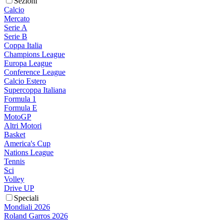
Sezioni
Calcio
Mercato
Serie A
Serie B
Coppa Italia
Champions League
Europa League
Conference League
Calcio Estero
Supercoppa Italiana
Formula 1
Formula E
MotoGP
Altri Motori
Basket
America's Cup
Nations League
Tennis
Sci
Volley
Drive UP
Speciali
Mondiali 2026
Roland Garros 2026