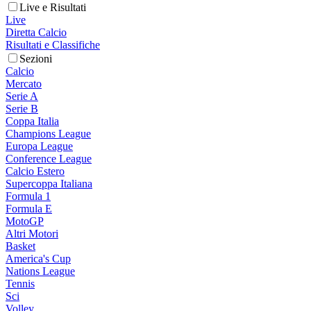
Live e Risultati
Live
Diretta Calcio
Risultati e Classifiche
Sezioni
Calcio
Mercato
Serie A
Serie B
Coppa Italia
Champions League
Europa League
Conference League
Calcio Estero
Supercoppa Italiana
Formula 1
Formula E
MotoGP
Altri Motori
Basket
America's Cup
Nations League
Tennis
Sci
Volley