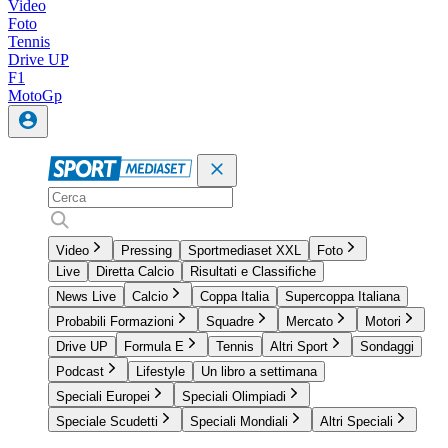
Video
Foto
Tennis
Drive UP
F1
MotoGp
Video
Pressing
Sportmediaset XXL
Foto
Live
Diretta Calcio
Risultati e Classifiche
News Live
Calcio
Coppa Italia
Supercoppa Italiana
Probabili Formazioni
Squadre
Mercato
Motori
Drive UP
Formula E
Tennis
Altri Sport
Sondaggi
Podcast
Lifestyle
Un libro a settimana
Speciali Europei
Speciali Olimpiadi
Speciale Scudetti
Speciali Mondiali
Altri Speciali