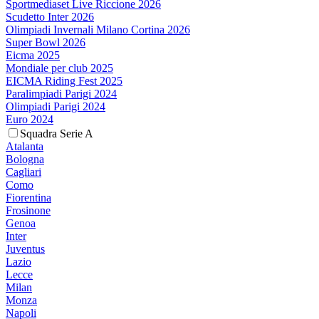
Sportmediaset Live Riccione 2026
Scudetto Inter 2026
Olimpiadi Invernali Milano Cortina 2026
Super Bowl 2026
Eicma 2025
Mondiale per club 2025
EICMA Riding Fest 2025
Paralimpiadi Parigi 2024
Olimpiadi Parigi 2024
Euro 2024
Squadra Serie A
Atalanta
Bologna
Cagliari
Como
Fiorentina
Frosinone
Genoa
Inter
Juventus
Lazio
Lecce
Milan
Monza
Napoli