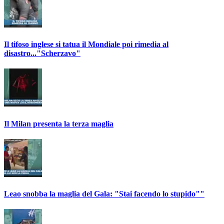
Il tifoso inglese si tatua il Mondiale poi rimedia al
disastro..."Scherzavo"
Il Milan presenta la terza maglia
Leao snobba la maglia del Gala: "Stai facendo lo stupido""