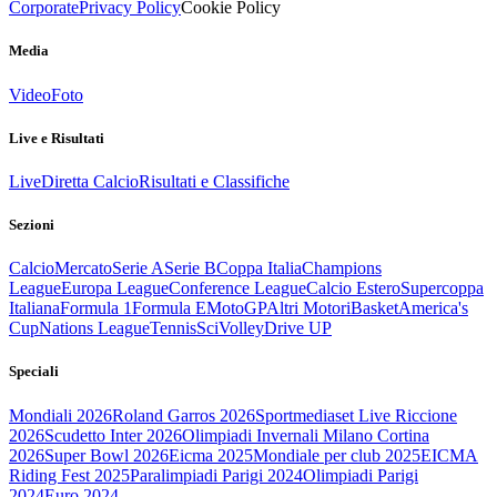
Corporate
Privacy Policy
Cookie Policy
Media
Video
Foto
Live e Risultati
Live
Diretta Calcio
Risultati e Classifiche
Sezioni
Calcio
Mercato
Serie A
Serie B
Coppa Italia
Champions
League
Europa League
Conference League
Calcio Estero
Supercoppa
Italiana
Formula 1
Formula E
MotoGP
Altri Motori
Basket
America's
Cup
Nations League
Tennis
Sci
Volley
Drive UP
Speciali
Mondiali 2026
Roland Garros 2026
Sportmediaset Live Riccione
2026
Scudetto Inter 2026
Olimpiadi Invernali Milano Cortina
2026
Super Bowl 2026
Eicma 2025
Mondiale per club 2025
EICMA
Riding Fest 2025
Paralimpiadi Parigi 2024
Olimpiadi Parigi
2024
Euro 2024