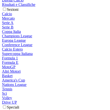
Diretta Calcio
Risultati e Classifiche
Sezioni
Calcio
Mercato
Serie A
Serie B
Coppa Italia
Champions League
Europa League
Conference League
Calcio Estero
Supercoppa Italiana
Formula 1
Formula E
MotoGP
Altri Motori
Basket
America's Cup
Nations League
Tennis
Sci
Volley
Drive UP
Speciali