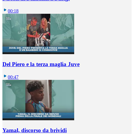
00:18
Del Piero e la terza maglia Juve
00:47
Yamal, discorso da brividi