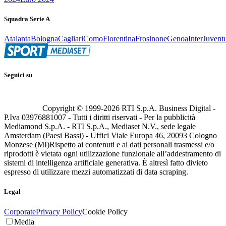
Squadra Serie A
Atalanta
Bologna
Cagliari
Como
Fiorentina
Frosinone
Genoa
Inter
Juvent
Seguici su
Copyright © 1999-
2026
RTI S.p.A. Business Digital -
P.Iva 03976881007 - Tutti i diritti riservati - Per la pubblicità
Mediamond S.p.A. - RTI S.p.A., Mediaset N.V., sede legale
Amsterdam (Paesi Bassi) - Uffici Viale Europa 46, 20093 Cologno
Monzese (MI)
Rispetto ai contenuti e ai dati personali trasmessi e/o
riprodotti è vietata ogni utilizzazione funzionale all’addestramento di
sistemi di intelligenza artificiale generativa. È altresì fatto divieto
espresso di utilizzare mezzi automatizzati di data scraping.
Legal
Corporate
Privacy Policy
Cookie Policy
Media