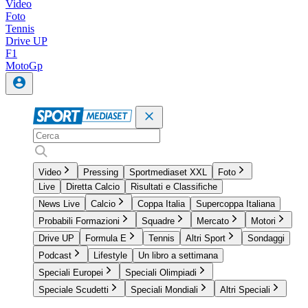
Video
Foto
Tennis
Drive UP
F1
MotoGp
Video
Pressing
Sportmediaset XXL
Foto
Live
Diretta Calcio
Risultati e Classifiche
News Live
Calcio
Coppa Italia
Supercoppa Italiana
Probabili Formazioni
Squadre
Mercato
Motori
Drive UP
Formula E
Tennis
Altri Sport
Sondaggi
Podcast
Lifestyle
Un libro a settimana
Speciali Europei
Speciali Olimpiadi
Speciale Scudetti
Speciali Mondiali
Altri Speciali