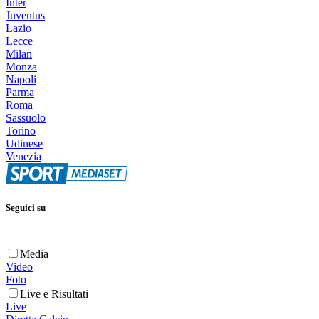
Inter
Juventus
Lazio
Lecce
Milan
Monza
Napoli
Parma
Roma
Sassuolo
Torino
Udinese
Venezia
Seguici su
Media
Video
Foto
Live e Risultati
Live