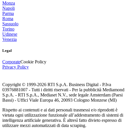
Monza
Napoli
Parma
Roma
Sassuolo
Torino
Udinese
Venezia
Legal
Corporate
Cookie Policy
Privacy Policy
Copyright © 1999-
2026
RTI S.p.A. Business Digital - P.Iva
03976881007 - Tutti i diritti riservati - Per la pubblicità Mediamond
S.p.A. - RTI S.p.A., Mediaset N.V., sede legale Amsterdam (Paesi
Bassi) - Uffici Viale Europa 46, 20093 Cologno Monzese (MI)
Rispetto ai contenuti e ai dati personali trasmessi e/o riprodotti è
vietata ogni utilizzazione funzionale all’addestramento di sistemi di
intelligenza artificiale generativa. È altresì fatto divieto espresso di
utilizzare mezzi automatizzati di data scraping.