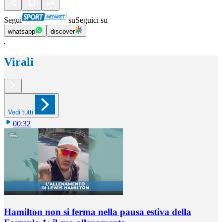
Segui
su
Seguici su
whatsapp
discover
Virali
Vedi tutti
00:32
Hamilton non si ferma nella pausa estiva della