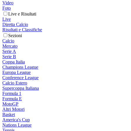
Video
Foto
Live e Risultati
Live
Diretta Calcio
Risultati e Classifiche
Sezioni
Calcio
Mercato
Serie A
Serie B
Coppa Italia
Champions League
Europa League
Conference League
Calcio Estero
Supercoppa Italiana
Formula 1
Formula E
MotoGP
Altri Motori
Basket
America's Cup
Nations League
Tennis