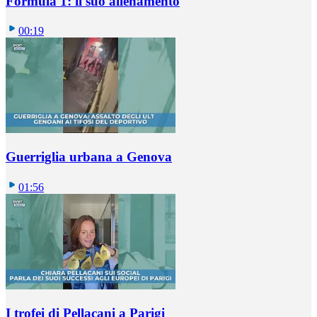
Formula 1: il suo allenamento
00:19
Guerriglia urbana a Genova
01:56
I trofei di Pellacani a Parigi