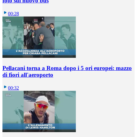
foto sul nuovo bus
00:28
Pellacani torna a Roma dopo i 5 ori europei: mazzo
di fiori all'aeroporto
00:32