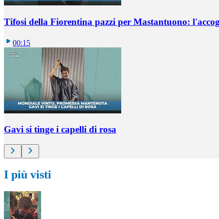
Tifosi della Fiorentina pazzi per Mastantuono: l'accog
00:15
Gavi si tinge i capelli di rosa
I più visti