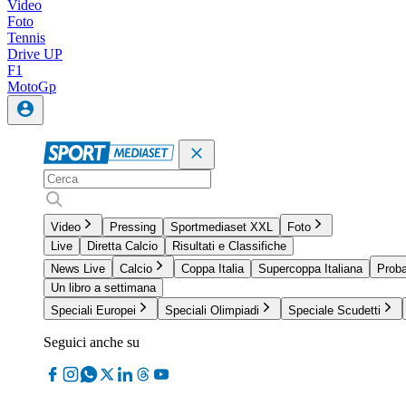
Video
Foto
Tennis
Drive UP
F1
MotoGp
Video
Pressing
Sportmediaset XXL
Foto
Live
Diretta Calcio
Risultati e Classifiche
News Live
Calcio
Coppa Italia
Supercoppa Italiana
Proba
Un libro a settimana
Speciali Europei
Speciali Olimpiadi
Speciale Scudetti
Seguici anche su