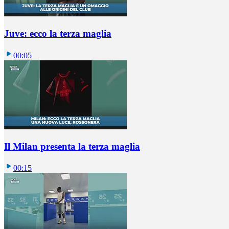
Juve: ecco la terza maglia
00:05
Il Milan presenta la terza maglia
00:15