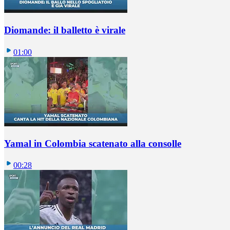
Diomande: il balletto è virale
01:00
Yamal in Colombia scatenato alla consolle
00:28