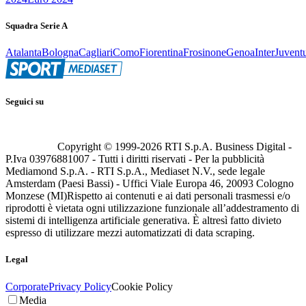
Squadra Serie A
Atalanta
Bologna
Cagliari
Como
Fiorentina
Frosinone
Genoa
Inter
Juvent
Seguici su
Copyright © 1999-
2026
RTI S.p.A. Business Digital -
P.Iva 03976881007 - Tutti i diritti riservati - Per la pubblicità
Mediamond S.p.A. - RTI S.p.A., Mediaset N.V., sede legale
Amsterdam (Paesi Bassi) - Uffici Viale Europa 46, 20093 Cologno
Monzese (MI)
Rispetto ai contenuti e ai dati personali trasmessi e/o
riprodotti è vietata ogni utilizzazione funzionale all’addestramento di
sistemi di intelligenza artificiale generativa. È altresì fatto divieto
espresso di utilizzare mezzi automatizzati di data scraping.
Legal
Corporate
Privacy Policy
Cookie Policy
Media