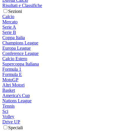
Diretta Calcio
Risultati e Classifiche
Sezioni
Calcio
Mercato
Serie A
Serie B
Coppa Italia
Champions League
Europa League
Conference League
Calcio Estero
Supercoppa Italiana
Formula 1
Formula E
MotoGP
Altri Motori
Basket
America's Cup
Nations League
Tennis
Sci
Volley
Drive UP
Speciali