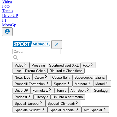
Video
Foto
Tennis
Drive UP
F1
MotoGp
Video
Pressing
Sportmediaset XXL
Foto
Live
Diretta Calcio
Risultati e Classifiche
News Live
Calcio
Coppa Italia
Supercoppa Italiana
Probabili Formazioni
Squadre
Mercato
Motori
Drive UP
Formula E
Tennis
Altri Sport
Sondaggi
Podcast
Lifestyle
Un libro a settimana
Speciali Europei
Speciali Olimpiadi
Speciale Scudetti
Speciali Mondiali
Altri Speciali