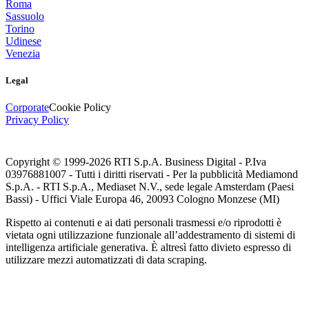
Roma
Sassuolo
Torino
Udinese
Venezia
Legal
Corporate
Cookie Policy
Privacy Policy
Copyright © 1999-
2026
RTI S.p.A. Business Digital - P.Iva
03976881007 - Tutti i diritti riservati - Per la pubblicità Mediamond
S.p.A. - RTI S.p.A., Mediaset N.V., sede legale Amsterdam (Paesi
Bassi) - Uffici Viale Europa 46, 20093 Cologno Monzese (MI)
Rispetto ai contenuti e ai dati personali trasmessi e/o riprodotti è
vietata ogni utilizzazione funzionale all’addestramento di sistemi di
intelligenza artificiale generativa. È altresì fatto divieto espresso di
utilizzare mezzi automatizzati di data scraping.