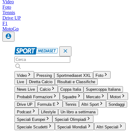
Video
Foto
Tennis
Drive UP
F1
MotoGp
Video
Pressing
Sportmediaset XXL
Foto
Live
Diretta Calcio
Risultati e Classifiche
News Live
Calcio
Coppa Italia
Supercoppa Italiana
Probabili Formazioni
Squadre
Mercato
Motori
Drive UP
Formula E
Tennis
Altri Sport
Sondaggi
Podcast
Lifestyle
Un libro a settimana
Speciali Europei
Speciali Olimpiadi
Speciale Scudetti
Speciali Mondiali
Altri Speciali