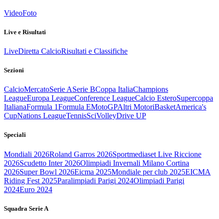
Video
Foto
Live e Risultati
Live
Diretta Calcio
Risultati e Classifiche
Sezioni
Calcio
Mercato
Serie A
Serie B
Coppa Italia
Champions
League
Europa League
Conference League
Calcio Estero
Supercoppa
Italiana
Formula 1
Formula E
MotoGP
Altri Motori
Basket
America's
Cup
Nations League
Tennis
Sci
Volley
Drive UP
Speciali
Mondiali 2026
Roland Garros 2026
Sportmediaset Live Riccione
2026
Scudetto Inter 2026
Olimpiadi Invernali Milano Cortina
2026
Super Bowl 2026
Eicma 2025
Mondiale per club 2025
EICMA
Riding Fest 2025
Paralimpiadi Parigi 2024
Olimpiadi Parigi
2024
Euro 2024
Squadra Serie A