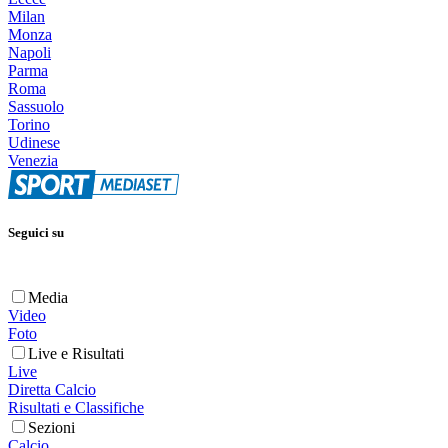
Milan
Monza
Napoli
Parma
Roma
Sassuolo
Torino
Udinese
Venezia
Seguici su
Media
Video
Foto
Live e Risultati
Live
Diretta Calcio
Risultati e Classifiche
Sezioni
Calcio