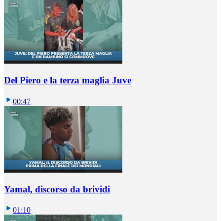
Del Piero e la terza maglia Juve
00:47
Yamal, discorso da brividi
01:10