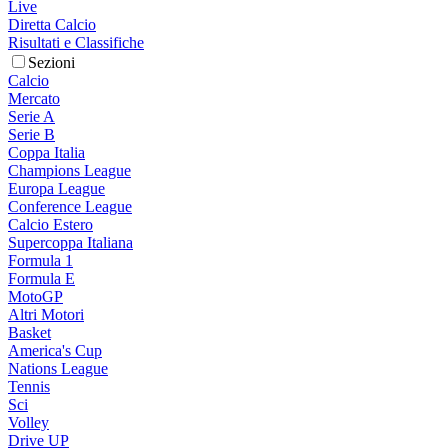
Live
Diretta Calcio
Risultati e Classifiche
Sezioni
Calcio
Mercato
Serie A
Serie B
Coppa Italia
Champions League
Europa League
Conference League
Calcio Estero
Supercoppa Italiana
Formula 1
Formula E
MotoGP
Altri Motori
Basket
America's Cup
Nations League
Tennis
Sci
Volley
Drive UP