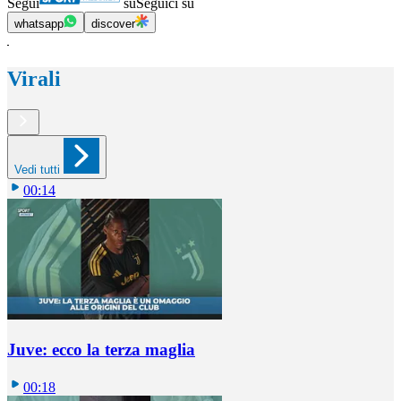
Segui
su
Seguici su
whatsapp
discover
Virali
Vedi tutti
00:14
Juve: ecco la terza maglia
00:18