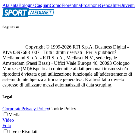
Atalanta
Bologna
Cagliari
Como
Fiorentina
Frosinone
Genoa
Inter
Juvent
Seguici su
Copyright © 1999-
2026
RTI S.p.A. Business Digital -
P.Iva 03976881007 - Tutti i diritti riservati - Per la pubblicità
Mediamond S.p.A. - RTI S.p.A., Mediaset N.V., sede legale
Amsterdam (Paesi Bassi) - Uffici Viale Europa 46, 20093 Cologno
Monzese (MI)
Rispetto ai contenuti e ai dati personali trasmessi e/o
riprodotti è vietata ogni utilizzazione funzionale all’addestramento di
sistemi di intelligenza artificiale generativa. È altresì fatto divieto
espresso di utilizzare mezzi automatizzati di data scraping.
Legal
Corporate
Privacy Policy
Cookie Policy
Media
Video
Foto
Live e Risultati