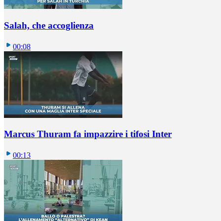
Salah, che accoglienza
00:08
Marcus Thuram fa impazzire i tifosi Inter
00:13