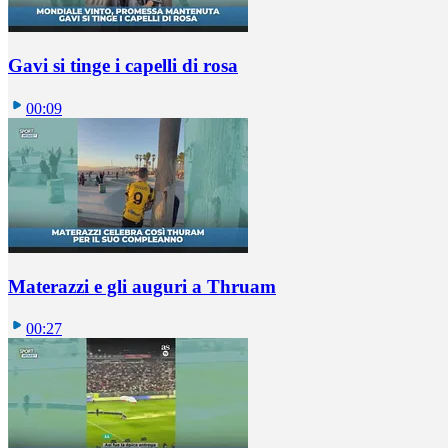
Gavi si tinge i capelli di rosa
00:09
Materazzi e gli auguri a Thruam
00:27