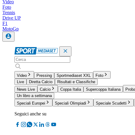
Video
Foto
Tennis
Drive UP
F1
MotoGp
Video
Pressing
Sportmediaset XXL
Foto
Live
Diretta Calcio
Risultati e Classifiche
News Live
Calcio
Coppa Italia
Supercoppa Italiana
Proba
Un libro a settimana
Speciali Europei
Speciali Olimpiadi
Speciale Scudetti
Seguici anche su