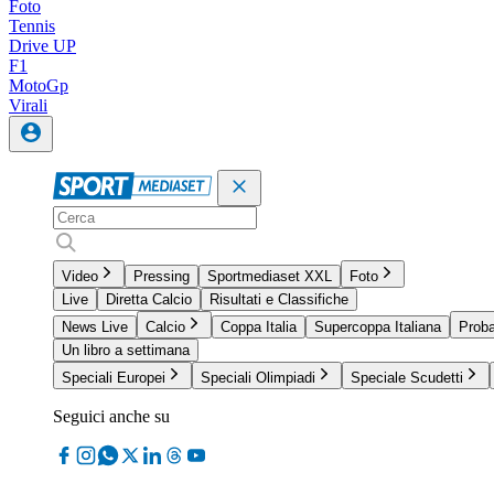
Foto
Tennis
Drive UP
F1
MotoGp
Virali
Video
Pressing
Sportmediaset XXL
Foto
Live
Diretta Calcio
Risultati e Classifiche
News Live
Calcio
Coppa Italia
Supercoppa Italiana
Proba
Un libro a settimana
Speciali Europei
Speciali Olimpiadi
Speciale Scudetti
Seguici anche su