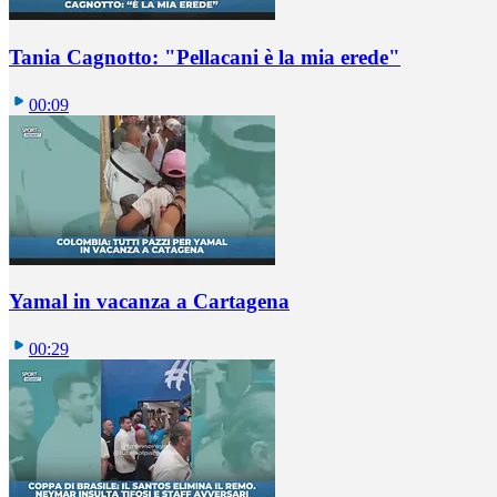
Tania Cagnotto: "Pellacani è la mia erede"
00:09
Yamal in vacanza a Cartagena
00:29