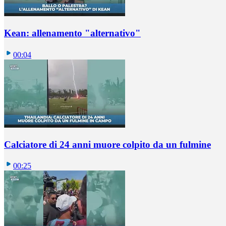
Kean: allenamento "alternativo"
00:04
Calciatore di 24 anni muore colpito da un fulmine
00:25