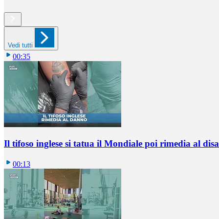
Vedi tutti
00:35
Il tifoso inglese si tatua il Mondiale poi rimedia al di
00:13