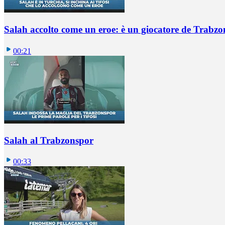
Salah accolto come un eroe: è un giocatore de Trabz
00:21
Salah al Trabzonspor
00:33