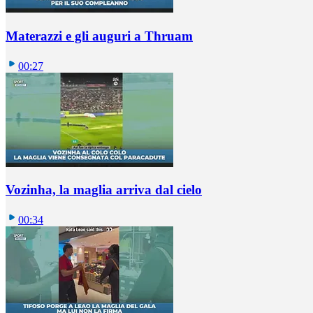
Materazzi e gli auguri a Thruam
00:27
Vozinha, la maglia arriva dal cielo
00:34