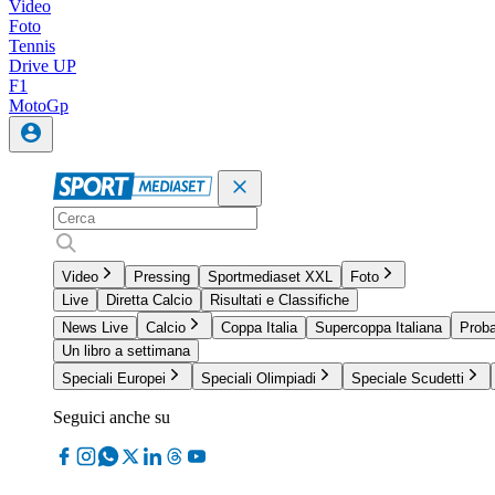
Video
Foto
Tennis
Drive UP
F1
MotoGp
Video
Pressing
Sportmediaset XXL
Foto
Live
Diretta Calcio
Risultati e Classifiche
News Live
Calcio
Coppa Italia
Supercoppa Italiana
Proba
Un libro a settimana
Speciali Europei
Speciali Olimpiadi
Speciale Scudetti
Seguici anche su