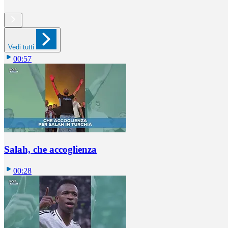
Vedi tutti
00:57
Salah, che accoglienza
00:28