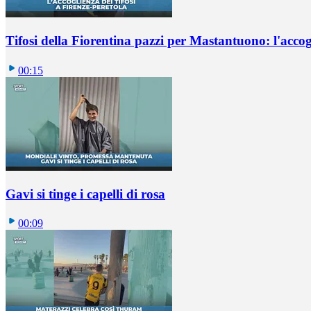
Tifosi della Fiorentina pazzi per Mastantuono: l'accog
00:15
Gavi si tinge i capelli di rosa
00:09