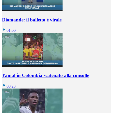
Diomande: il balletto è virale
01:00
Yamal in Colombia scatenato alla consolle
00:28