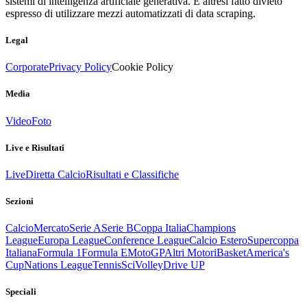
sistemi di intelligenza artificiale generativa. È altresì fatto divieto
espresso di utilizzare mezzi automatizzati di data scraping.
Legal
Corporate
Privacy Policy
Cookie Policy
Media
Video
Foto
Live e Risultati
Live
Diretta Calcio
Risultati e Classifiche
Sezioni
Calcio
Mercato
Serie A
Serie B
Coppa Italia
Champions
League
Europa League
Conference League
Calcio Estero
Supercoppa
Italiana
Formula 1
Formula E
MotoGP
Altri Motori
Basket
America's
Cup
Nations League
Tennis
Sci
Volley
Drive UP
Speciali