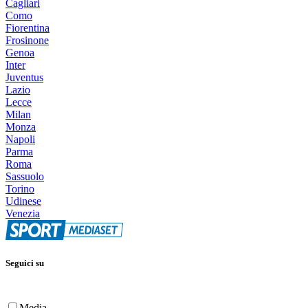
Cagliari
Como
Fiorentina
Frosinone
Genoa
Inter
Juventus
Lazio
Lecce
Milan
Monza
Napoli
Parma
Roma
Sassuolo
Torino
Udinese
Venezia
Seguici su
Media