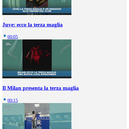
Juve: ecco la terza maglia
00:05
Il Milan presenta la terza maglia
00:15