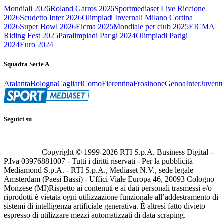
Mondiali 2026
Roland Garros 2026
Sportmediaset Live Riccione
2026
Scudetto Inter 2026
Olimpiadi Invernali Milano Cortina
2026
Super Bowl 2026
Eicma 2025
Mondiale per club 2025
EICMA
Riding Fest 2025
Paralimpiadi Parigi 2024
Olimpiadi Parigi
2024
Euro 2024
Squadra Serie A
Atalanta
Bologna
Cagliari
Como
Fiorentina
Frosinone
Genoa
Inter
Juvent
Seguici su
Copyright © 1999-
2026
RTI S.p.A. Business Digital -
P.Iva 03976881007 - Tutti i diritti riservati - Per la pubblicità
Mediamond S.p.A. - RTI S.p.A., Mediaset N.V., sede legale
Amsterdam (Paesi Bassi) - Uffici Viale Europa 46, 20093 Cologno
Monzese (MI)
Rispetto ai contenuti e ai dati personali trasmessi e/o
riprodotti è vietata ogni utilizzazione funzionale all’addestramento di
sistemi di intelligenza artificiale generativa. È altresì fatto divieto
espresso di utilizzare mezzi automatizzati di data scraping.