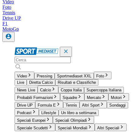
Video
Foto
Tennis
Drive UP
F1
MotoGp
Video
Pressing
Sportmediaset XXL
Foto
Live
Diretta Calcio
Risultati e Classifiche
News Live
Calcio
Coppa Italia
Supercoppa Italiana
Probabili Formazioni
Squadre
Mercato
Motori
Drive UP
Formula E
Tennis
Altri Sport
Sondaggi
Podcast
Lifestyle
Un libro a settimana
Speciali Europei
Speciali Olimpiadi
Speciale Scudetti
Speciali Mondiali
Altri Speciali