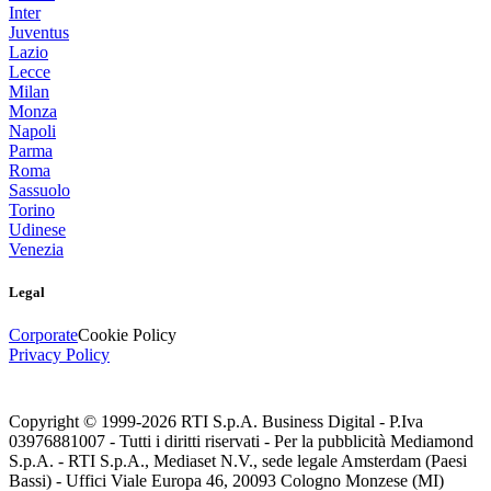
Inter
Juventus
Lazio
Lecce
Milan
Monza
Napoli
Parma
Roma
Sassuolo
Torino
Udinese
Venezia
Legal
Corporate
Cookie Policy
Privacy Policy
Copyright © 1999-
2026
RTI S.p.A. Business Digital - P.Iva
03976881007 - Tutti i diritti riservati - Per la pubblicità Mediamond
S.p.A. - RTI S.p.A., Mediaset N.V., sede legale Amsterdam (Paesi
Bassi) - Uffici Viale Europa 46, 20093 Cologno Monzese (MI)