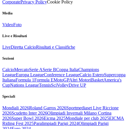
Corporate
Privacy Policy
Cookie Policy
Media
Video
Foto
Live e Risultati
Live
Diretta Calcio
Risultati e Classifiche
Sezioni
Calcio
Mercato
Serie A
Serie B
Coppa Italia
Champions
League
Europa League
Conference League
Calcio Estero
Supercoppa
Italiana
Formula 1
Formula E
MotoGP
Altri Motori
Basket
America's
Cup
Nations League
Tennis
Sci
Volley
Drive UP
Speciali
Mondiali 2026
Roland Garros 2026
Sportmediaset Live Riccione
2026
Scudetto Inter 2026
Olimpiadi Invernali Milano Cortina
2026
Super Bowl 2026
Eicma 2025
Mondiale per club 2025
EICMA
Riding Fest 2025
Paralimpiadi Parigi 2024
Olimpiadi Parigi
2024
Euro 2024