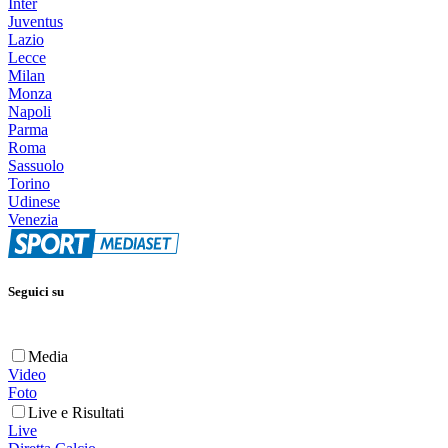
Inter
Juventus
Lazio
Lecce
Milan
Monza
Napoli
Parma
Roma
Sassuolo
Torino
Udinese
Venezia
Seguici su
Media
Video
Foto
Live e Risultati
Live