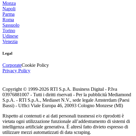
Monza
Napoli
Parma
Roma
Sassuolo
Torino
Udinese
Venezia
Legal
Corporate
Cookie Policy
Privacy Policy
Copyright © 1999-
2026
RTI S.p.A. Business Digital - P.Iva
03976881007 - Tutti i diritti riservati - Per la pubblicità Mediamond
S.p.A. - RTI S.p.A., Mediaset N.V., sede legale Amsterdam (Paesi
Bassi) - Uffici Viale Europa 46, 20093 Cologno Monzese (MI)
Rispetto ai contenuti e ai dati personali trasmessi e/o riprodotti è
vietata ogni utilizzazione funzionale all’addestramento di sistemi di
intelligenza artificiale generativa. È altresì fatto divieto espresso di
utilizzare mezzi automatizzati di data scraping.