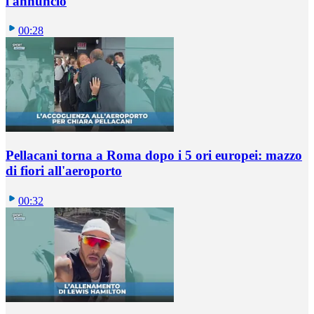
l'annuncio
00:28
Pellacani torna a Roma dopo i 5 ori europei: mazzo
di fiori all'aeroporto
00:32