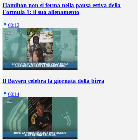
Hamilton non si ferma nella pausa estiva della
Formula 1: il suo allenamento
00:12
Il Bayern celebra la giornata della birra
00:14