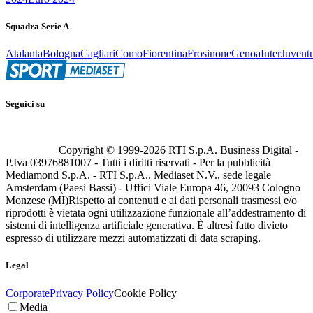
Squadra Serie A
Atalanta
Bologna
Cagliari
Como
Fiorentina
Frosinone
Genoa
Inter
Juvent
Seguici su
Copyright © 1999-
2026
RTI S.p.A. Business Digital -
P.Iva 03976881007 - Tutti i diritti riservati - Per la pubblicità
Mediamond S.p.A. - RTI S.p.A., Mediaset N.V., sede legale
Amsterdam (Paesi Bassi) - Uffici Viale Europa 46, 20093 Cologno
Monzese (MI)
Rispetto ai contenuti e ai dati personali trasmessi e/o
riprodotti è vietata ogni utilizzazione funzionale all’addestramento di
sistemi di intelligenza artificiale generativa. È altresì fatto divieto
espresso di utilizzare mezzi automatizzati di data scraping.
Legal
Corporate
Privacy Policy
Cookie Policy
Media