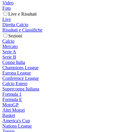
Video
Foto
Live e Risultati
Live
Diretta Calcio
Risultati e Classifiche
Sezioni
Calcio
Mercato
Serie A
Serie B
Coppa Italia
Champions League
Europa League
Conference League
Calcio Estero
Supercoppa Italiana
Formula 1
Formula E
MotoGP
Altri Motori
Basket
America's Cup
Nations League
Tennis