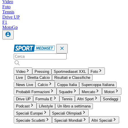
Video
Foto
Tennis
Drive UP
F1
MotoGp
Video
Pressing
Sportmediaset XXL
Foto
Live
Diretta Calcio
Risultati e Classifiche
News Live
Calcio
Coppa Italia
Supercoppa Italiana
Probabili Formazioni
Squadre
Mercato
Motori
Drive UP
Formula E
Tennis
Altri Sport
Sondaggi
Podcast
Lifestyle
Un libro a settimana
Speciali Europei
Speciali Olimpiadi
Speciale Scudetti
Speciali Mondiali
Altri Speciali