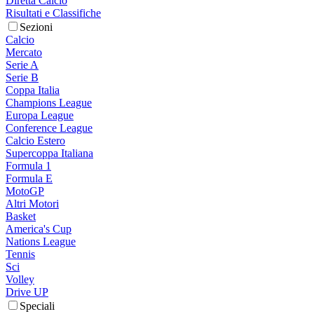
Diretta Calcio
Risultati e Classifiche
Sezioni
Calcio
Mercato
Serie A
Serie B
Coppa Italia
Champions League
Europa League
Conference League
Calcio Estero
Supercoppa Italiana
Formula 1
Formula E
MotoGP
Altri Motori
Basket
America's Cup
Nations League
Tennis
Sci
Volley
Drive UP
Speciali