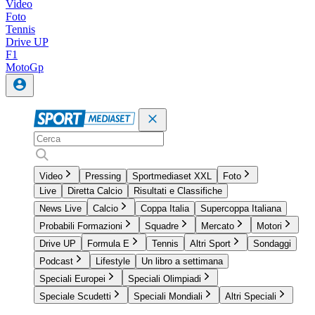
Video
Foto
Tennis
Drive UP
F1
MotoGp
Video
Pressing
Sportmediaset XXL
Foto
Live
Diretta Calcio
Risultati e Classifiche
News Live
Calcio
Coppa Italia
Supercoppa Italiana
Probabili Formazioni
Squadre
Mercato
Motori
Drive UP
Formula E
Tennis
Altri Sport
Sondaggi
Podcast
Lifestyle
Un libro a settimana
Speciali Europei
Speciali Olimpiadi
Speciale Scudetti
Speciali Mondiali
Altri Speciali