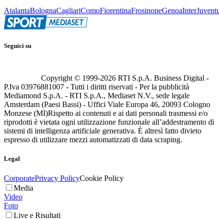
Atalanta
Bologna
Cagliari
Como
Fiorentina
Frosinone
Genoa
Inter
Juvent
Seguici su
Copyright © 1999-
2026
RTI S.p.A. Business Digital -
P.Iva 03976881007 - Tutti i diritti riservati - Per la pubblicità
Mediamond S.p.A. - RTI S.p.A., Mediaset N.V., sede legale
Amsterdam (Paesi Bassi) - Uffici Viale Europa 46, 20093 Cologno
Monzese (MI)
Rispetto ai contenuti e ai dati personali trasmessi e/o
riprodotti è vietata ogni utilizzazione funzionale all’addestramento di
sistemi di intelligenza artificiale generativa. È altresì fatto divieto
espresso di utilizzare mezzi automatizzati di data scraping.
Legal
Corporate
Privacy Policy
Cookie Policy
Media
Video
Foto
Live e Risultati