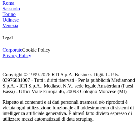
Roma
Sassuolo
Torino
Udinese
Venezia
Legal
Corporate
Cookie Policy
Privacy Policy
Copyright © 1999-
2026
RTI S.p.A. Business Digital - P.Iva
03976881007 - Tutti i diritti riservati - Per la pubblicità Mediamond
S.p.A. - RTI S.p.A., Mediaset N.V., sede legale Amsterdam (Paesi
Bassi) - Uffici Viale Europa 46, 20093 Cologno Monzese (MI)
Rispetto ai contenuti e ai dati personali trasmessi e/o riprodotti è
vietata ogni utilizzazione funzionale all’addestramento di sistemi di
intelligenza artificiale generativa. È altresì fatto divieto espresso di
utilizzare mezzi automatizzati di data scraping.