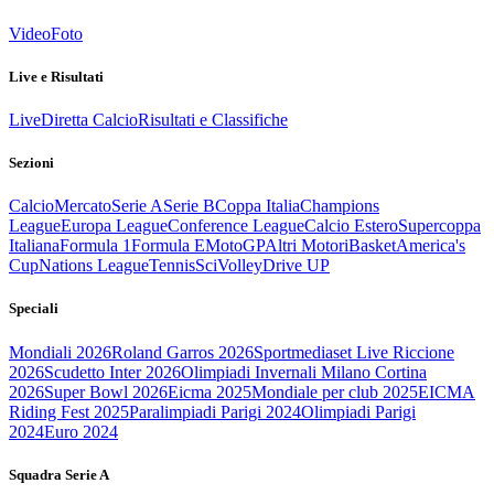
Video
Foto
Live e Risultati
Live
Diretta Calcio
Risultati e Classifiche
Sezioni
Calcio
Mercato
Serie A
Serie B
Coppa Italia
Champions
League
Europa League
Conference League
Calcio Estero
Supercoppa
Italiana
Formula 1
Formula E
MotoGP
Altri Motori
Basket
America's
Cup
Nations League
Tennis
Sci
Volley
Drive UP
Speciali
Mondiali 2026
Roland Garros 2026
Sportmediaset Live Riccione
2026
Scudetto Inter 2026
Olimpiadi Invernali Milano Cortina
2026
Super Bowl 2026
Eicma 2025
Mondiale per club 2025
EICMA
Riding Fest 2025
Paralimpiadi Parigi 2024
Olimpiadi Parigi
2024
Euro 2024
Squadra Serie A