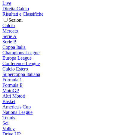
Live
Diretta Calcio
Risultati e Classifiche
Sezioni
Calcio
Mercato
Serie A
Serie B
Coppa Italia
Champions League
Europa League
Conference League
Calcio Estero
Supercoppa Italiana
Formula 1
Formula E
MotoGP
Altri Motori
Basket
America's Cup
Nations League
Tennis
Sci
Volley
Drive UP