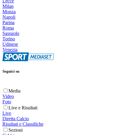
Lecce
Milan
Monza
Napoli
Parma
Roma
Sassuolo
Torino
Udinese
Venezia
Seguici su
Media
Video
Foto
Live e Risultati
Live
Diretta Calcio
Risultati e Classifiche
Sezioni