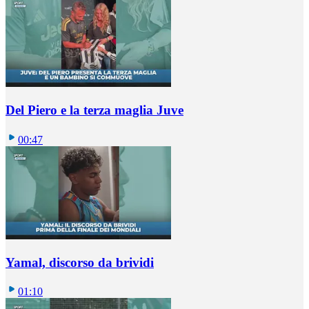
Del Piero e la terza maglia Juve
00:47
Yamal, discorso da brividi
01:10