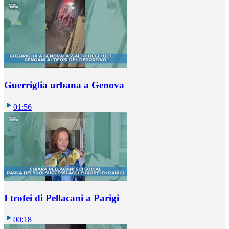
Guerriglia urbana a Genova
01:56
I trofei di Pellacani a Parigi
00:18