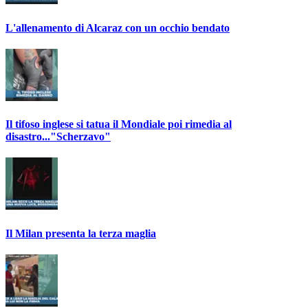
L'allenamento di Alcaraz con un occhio bendato
Il tifoso inglese si tatua il Mondiale poi rimedia al
disastro..."Scherzavo"
Il Milan presenta la terza maglia