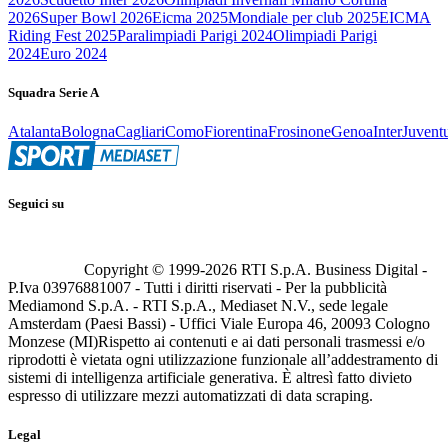
2026
Super Bowl 2026
Eicma 2025
Mondiale per club 2025
EICMA
Riding Fest 2025
Paralimpiadi Parigi 2024
Olimpiadi Parigi
2024
Euro 2024
Squadra Serie A
Atalanta
Bologna
Cagliari
Como
Fiorentina
Frosinone
Genoa
Inter
Juvent
Seguici su
Copyright © 1999-
2026
RTI S.p.A. Business Digital -
P.Iva 03976881007 - Tutti i diritti riservati - Per la pubblicità
Mediamond S.p.A. - RTI S.p.A., Mediaset N.V., sede legale
Amsterdam (Paesi Bassi) - Uffici Viale Europa 46, 20093 Cologno
Monzese (MI)
Rispetto ai contenuti e ai dati personali trasmessi e/o
riprodotti è vietata ogni utilizzazione funzionale all’addestramento di
sistemi di intelligenza artificiale generativa. È altresì fatto divieto
espresso di utilizzare mezzi automatizzati di data scraping.
Legal