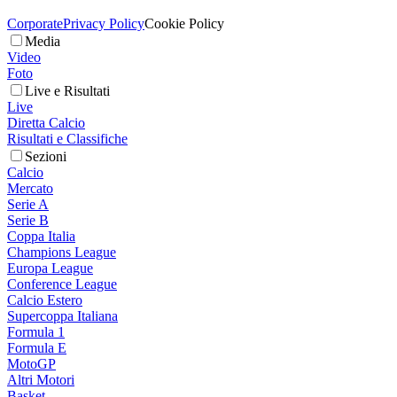
Corporate
Privacy Policy
Cookie Policy
Media
Video
Foto
Live e Risultati
Live
Diretta Calcio
Risultati e Classifiche
Sezioni
Calcio
Mercato
Serie A
Serie B
Coppa Italia
Champions League
Europa League
Conference League
Calcio Estero
Supercoppa Italiana
Formula 1
Formula E
MotoGP
Altri Motori
Basket