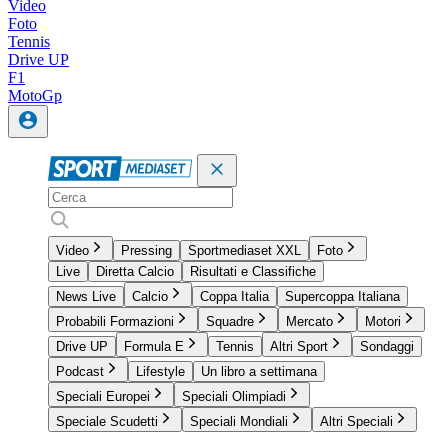
Video
Foto
Tennis
Drive UP
F1
MotoGp
Video
Pressing
Sportmediaset XXL
Foto
Live
Diretta Calcio
Risultati e Classifiche
News Live
Calcio
Coppa Italia
Supercoppa Italiana
Probabili Formazioni
Squadre
Mercato
Motori
Drive UP
Formula E
Tennis
Altri Sport
Sondaggi
Podcast
Lifestyle
Un libro a settimana
Speciali Europei
Speciali Olimpiadi
Speciale Scudetti
Speciali Mondiali
Altri Speciali