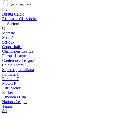
Live e Risultati
Live
Diretta Calcio
Risultati e Classifiche
Sezioni
Calcio
Mercato
Serie A
Serie B
Coppa Italia
Champions League
Europa League
Conference League
Calcio Estero
Supercoppa Italiana
Formula 1
Formula E
MotoGP
Altri Motori
Basket
America's Cup
Nations League
Tennis
Sci