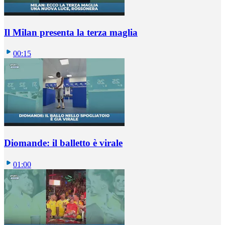
Il Milan presenta la terza maglia
00:15
Diomande: il balletto è virale
01:00