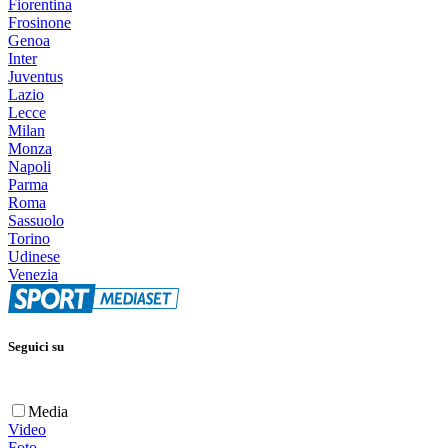
Fiorentina
Frosinone
Genoa
Inter
Juventus
Lazio
Lecce
Milan
Monza
Napoli
Parma
Roma
Sassuolo
Torino
Udinese
Venezia
Seguici su
Media
Video
Foto