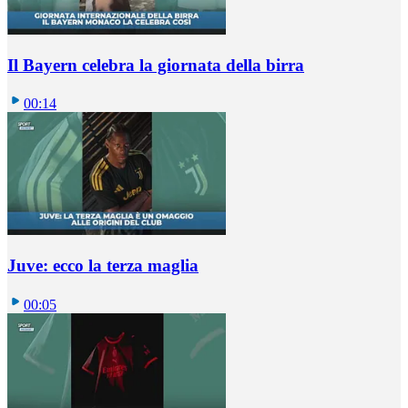
Il Bayern celebra la giornata della birra
00:14
Juve: ecco la terza maglia
00:05