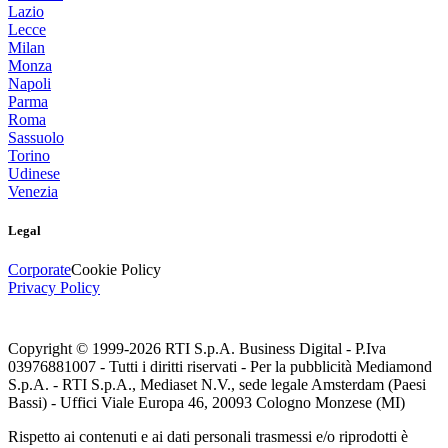
Lazio
Lecce
Milan
Monza
Napoli
Parma
Roma
Sassuolo
Torino
Udinese
Venezia
Legal
Corporate
Cookie Policy
Privacy Policy
Copyright © 1999-
2026
RTI S.p.A. Business Digital - P.Iva
03976881007 - Tutti i diritti riservati - Per la pubblicità Mediamond
S.p.A. - RTI S.p.A., Mediaset N.V., sede legale Amsterdam (Paesi
Bassi) - Uffici Viale Europa 46, 20093 Cologno Monzese (MI)
Rispetto ai contenuti e ai dati personali trasmessi e/o riprodotti è