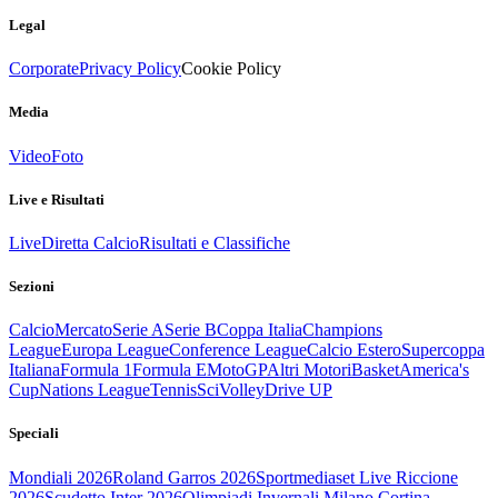
Legal
Corporate
Privacy Policy
Cookie Policy
Media
Video
Foto
Live e Risultati
Live
Diretta Calcio
Risultati e Classifiche
Sezioni
Calcio
Mercato
Serie A
Serie B
Coppa Italia
Champions
League
Europa League
Conference League
Calcio Estero
Supercoppa
Italiana
Formula 1
Formula E
MotoGP
Altri Motori
Basket
America's
Cup
Nations League
Tennis
Sci
Volley
Drive UP
Speciali
Mondiali 2026
Roland Garros 2026
Sportmediaset Live Riccione
2026
Scudetto Inter 2026
Olimpiadi Invernali Milano Cortina