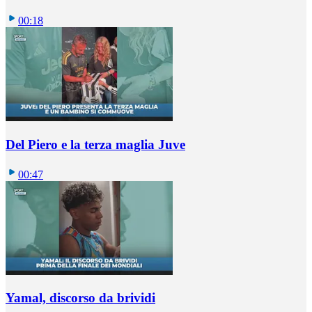
00:18
Del Piero e la terza maglia Juve
00:47
Yamal, discorso da brividi