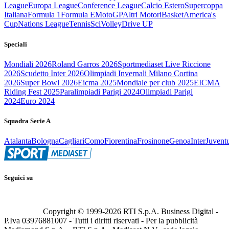
League
Europa League
Conference League
Calcio Estero
Supercoppa
Italiana
Formula 1
Formula E
MotoGP
Altri Motori
Basket
America's
Cup
Nations League
Tennis
Sci
Volley
Drive UP
Speciali
Mondiali 2026
Roland Garros 2026
Sportmediaset Live Riccione
2026
Scudetto Inter 2026
Olimpiadi Invernali Milano Cortina
2026
Super Bowl 2026
Eicma 2025
Mondiale per club 2025
EICMA
Riding Fest 2025
Paralimpiadi Parigi 2024
Olimpiadi Parigi
2024
Euro 2024
Squadra Serie A
Atalanta
Bologna
Cagliari
Como
Fiorentina
Frosinone
Genoa
Inter
Juvent
Seguici su
Copyright © 1999-
2026
RTI S.p.A. Business Digital -
P.Iva 03976881007 - Tutti i diritti riservati - Per la pubblicità