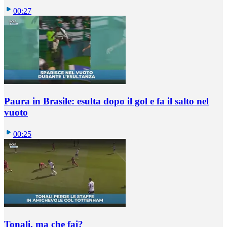
00:27
Paura in Brasile: esulta dopo il gol e fa il salto nel
vuoto
00:25
Tonali, ma che fai?