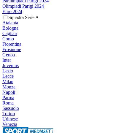
Paralimpiadi Parigi 2024
Olimpiadi Parigi 2024
Euro 2024
Squadra Serie A
Atalanta
Bologna
Cagliari
Como
Fiorentina
Frosinone
Genoa
Inter
Juventus
Lazio
Lecce
Milan
Monza
Napoli
Parma
Roma
Sassuolo
Torino
Udinese
Venezia