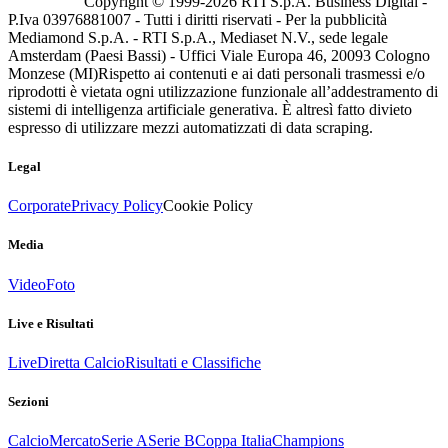
Copyright © 1999-
2026
RTI S.p.A. Business Digital -
P.Iva 03976881007 - Tutti i diritti riservati - Per la pubblicità
Mediamond S.p.A. - RTI S.p.A., Mediaset N.V., sede legale
Amsterdam (Paesi Bassi) - Uffici Viale Europa 46, 20093 Cologno
Monzese (MI)
Rispetto ai contenuti e ai dati personali trasmessi e/o
riprodotti è vietata ogni utilizzazione funzionale all’addestramento di
sistemi di intelligenza artificiale generativa. È altresì fatto divieto
espresso di utilizzare mezzi automatizzati di data scraping.
Legal
Corporate
Privacy Policy
Cookie Policy
Media
Video
Foto
Live e Risultati
Live
Diretta Calcio
Risultati e Classifiche
Sezioni
Calcio
Mercato
Serie A
Serie B
Coppa Italia
Champions