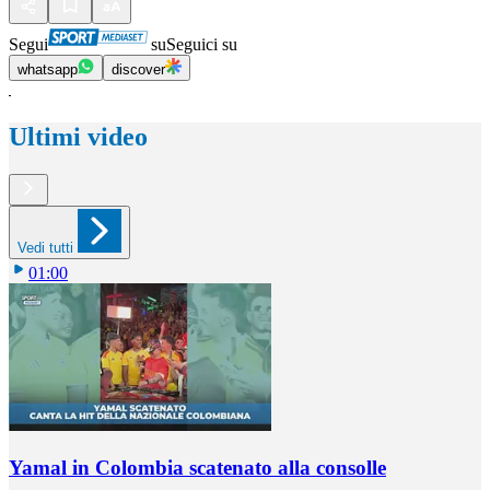
Segui
su
Seguici su
whatsapp
discover
Ultimi video
Vedi tutti
01:00
Yamal in Colombia scatenato alla consolle