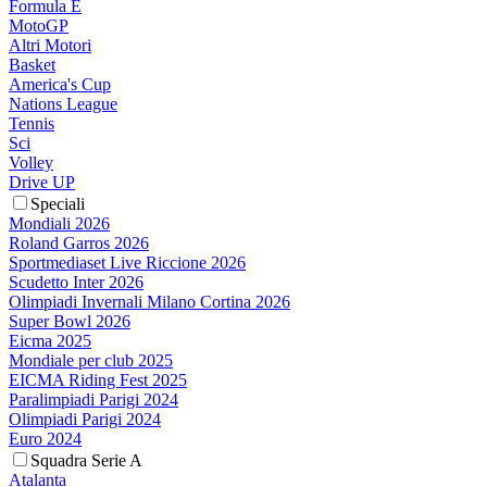
Formula E
MotoGP
Altri Motori
Basket
America's Cup
Nations League
Tennis
Sci
Volley
Drive UP
Speciali
Mondiali 2026
Roland Garros 2026
Sportmediaset Live Riccione 2026
Scudetto Inter 2026
Olimpiadi Invernali Milano Cortina 2026
Super Bowl 2026
Eicma 2025
Mondiale per club 2025
EICMA Riding Fest 2025
Paralimpiadi Parigi 2024
Olimpiadi Parigi 2024
Euro 2024
Squadra Serie A
Atalanta