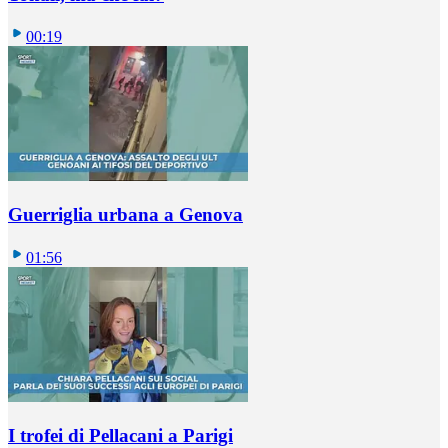
00:19
Guerriglia urbana a Genova
01:56
I trofei di Pellacani a Parigi