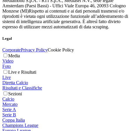
Mediamond S.p.A. - RTI S.p.A., Mediaset N.V., sede legale
Amsterdam (Paesi Bassi) - Uffici Viale Europa 46, 20093 Cologno
Monzese (MI)
Rispetto ai contenuti e ai dati personali trasmessi e/o
riprodotti è vietata ogni utilizzazione funzionale all’addestramento di
sistemi di intelligenza artificiale generativa. È altresì fatto divieto
espresso di utilizzare mezzi automatizzati di data scraping.
Legal
Corporate
Privacy Policy
Cookie Policy
Media
Video
Foto
Live e Risultati
Live
Diretta Calcio
Risultati e Classifiche
Sezioni
Calcio
Mercato
Serie A
Serie B
Coppa Italia
Champions League
Europa League