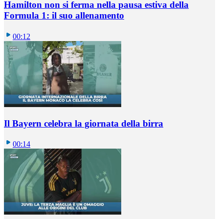
Hamilton non si ferma nella pausa estiva della
Formula 1: il suo allenamento
00:12
Il Bayern celebra la giornata della birra
00:14