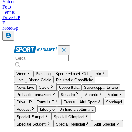
Video
Foto
Tennis
Drive UP
F1
MotoGp
Video
Pressing
Sportmediaset XXL
Foto
Live
Diretta Calcio
Risultati e Classifiche
News Live
Calcio
Coppa Italia
Supercoppa Italiana
Probabili Formazioni
Squadre
Mercato
Motori
Drive UP
Formula E
Tennis
Altri Sport
Sondaggi
Podcast
Lifestyle
Un libro a settimana
Speciali Europei
Speciali Olimpiadi
Speciale Scudetti
Speciali Mondiali
Altri Speciali