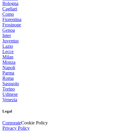
Bologna
Cagliari
Como
Fiorentina
Frosinone
Genoa
Inter
Juventus
Lazio
Lecce
Milan
Monza
Napoli
Parma
Roma
Sassuolo
Torino
Udinese
Venezia
Legal
Corporate
Cookie Policy
Privacy Policy