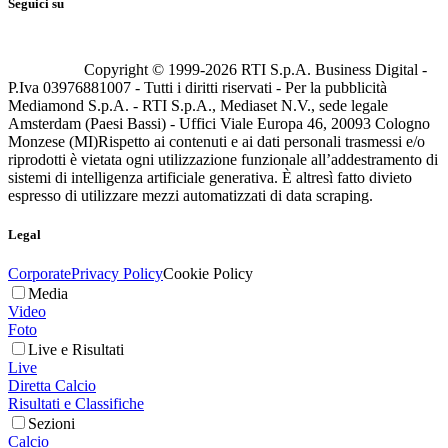
Seguici su
Copyright © 1999-
2026
RTI S.p.A. Business Digital -
P.Iva 03976881007 - Tutti i diritti riservati - Per la pubblicità
Mediamond S.p.A. - RTI S.p.A., Mediaset N.V., sede legale
Amsterdam (Paesi Bassi) - Uffici Viale Europa 46, 20093 Cologno
Monzese (MI)
Rispetto ai contenuti e ai dati personali trasmessi e/o
riprodotti è vietata ogni utilizzazione funzionale all’addestramento di
sistemi di intelligenza artificiale generativa. È altresì fatto divieto
espresso di utilizzare mezzi automatizzati di data scraping.
Legal
Corporate
Privacy Policy
Cookie Policy
Media
Video
Foto
Live e Risultati
Live
Diretta Calcio
Risultati e Classifiche
Sezioni
Calcio