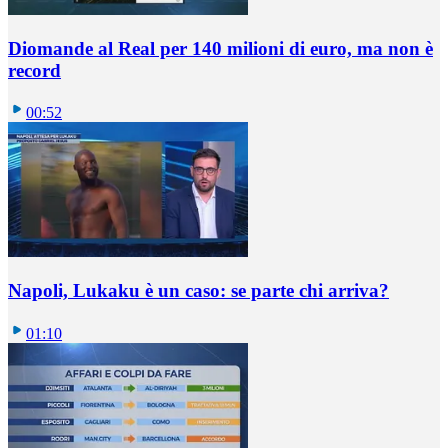
Diomande al Real per 140 milioni di euro, ma non è
record
00:52
Napoli, Lukaku è un caso: se parte chi arriva?
01:10