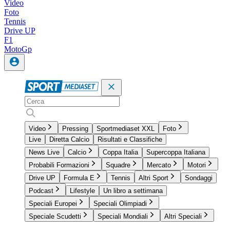
Video
Foto
Tennis
Drive UP
F1
MotoGp
Video
Pressing
Sportmediaset XXL
Foto
Live
Diretta Calcio
Risultati e Classifiche
News Live
Calcio
Coppa Italia
Supercoppa Italiana
Probabili Formazioni
Squadre
Mercato
Motori
Drive UP
Formula E
Tennis
Altri Sport
Sondaggi
Podcast
Lifestyle
Un libro a settimana
Speciali Europei
Speciali Olimpiadi
Speciale Scudetti
Speciali Mondiali
Altri Speciali