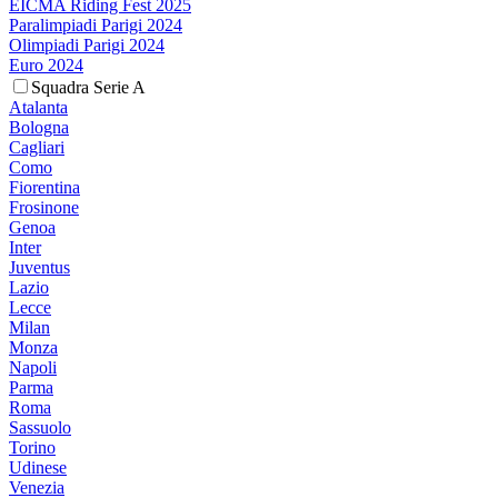
EICMA Riding Fest 2025
Paralimpiadi Parigi 2024
Olimpiadi Parigi 2024
Euro 2024
Squadra Serie A
Atalanta
Bologna
Cagliari
Como
Fiorentina
Frosinone
Genoa
Inter
Juventus
Lazio
Lecce
Milan
Monza
Napoli
Parma
Roma
Sassuolo
Torino
Udinese
Venezia