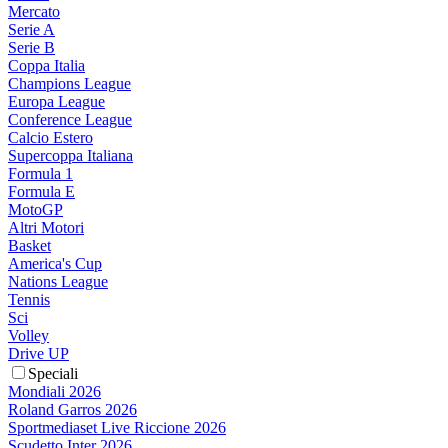
Mercato
Serie A
Serie B
Coppa Italia
Champions League
Europa League
Conference League
Calcio Estero
Supercoppa Italiana
Formula 1
Formula E
MotoGP
Altri Motori
Basket
America's Cup
Nations League
Tennis
Sci
Volley
Drive UP
Speciali
Mondiali 2026
Roland Garros 2026
Sportmediaset Live Riccione 2026
Scudetto Inter 2026