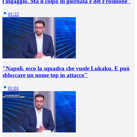
l'ingaggio. Ma il colpo di giornata è del Frosinone"
01:22
"Napoli, ecco la squadra che vuole Lukaku. E può
sbloccare un nome top in attacco"
01:01