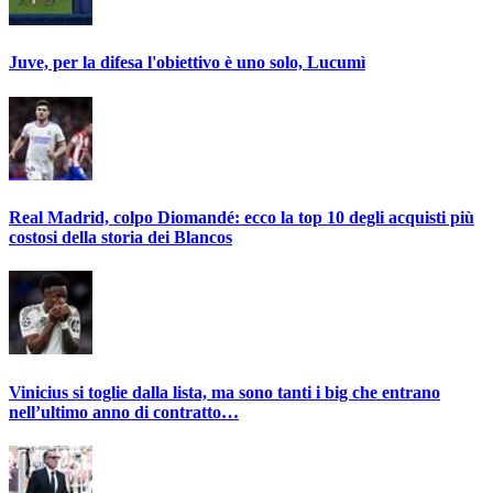
Juve, per la difesa l'obiettivo è uno solo, Lucumì
Real Madrid, colpo Diomandé: ecco la top 10 degli acquisti più
costosi della storia dei Blancos
Vinicius si toglie dalla lista, ma sono tanti i big che entrano
nell’ultimo anno di contratto…