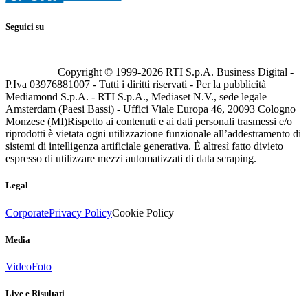
Seguici su
Copyright © 1999-
2026
RTI S.p.A. Business Digital -
P.Iva 03976881007 - Tutti i diritti riservati - Per la pubblicità
Mediamond S.p.A. - RTI S.p.A., Mediaset N.V., sede legale
Amsterdam (Paesi Bassi) - Uffici Viale Europa 46, 20093 Cologno
Monzese (MI)
Rispetto ai contenuti e ai dati personali trasmessi e/o
riprodotti è vietata ogni utilizzazione funzionale all’addestramento di
sistemi di intelligenza artificiale generativa. È altresì fatto divieto
espresso di utilizzare mezzi automatizzati di data scraping.
Legal
Corporate
Privacy Policy
Cookie Policy
Media
Video
Foto
Live e Risultati