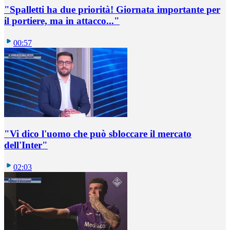
"Spalletti ha due priorità! Giornata importante per
il portiere, ma in attacco..."
00:57
"Vi dico l'uomo che può sbloccare il mercato
dell'Inter"
02:03