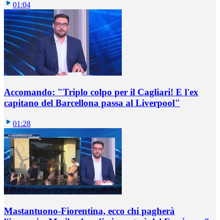
01:04
Accomando: "Triplo colpo per il Cagliari! E l'ex
capitano del Barcellona passa al Liverpool"
01:28
Mastantuono-Fiorentina, ecco chi pagherà