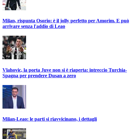
Milan, rispunta Osorio: è il jolly perfetto per Amorim. E può
arrivare senza l'addio di Leao
Vlahovic, la porta Juve non si è riaperta: intreccio Turchia-
Spagna per prendere Dusan a zero
Milan-Leao: le parti si riavvicinano, i dettagli