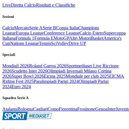
Live
Diretta Calcio
Risultati e Classifiche
Sezioni
Calcio
Mercato
Serie A
Serie B
Coppa Italia
Champions
League
Europa League
Conference League
Calcio Estero
Supercoppa
Italiana
Formula 1
Formula E
MotoGP
Altri Motori
Basket
America's
Cup
Nations League
Tennis
Sci
Volley
Drive UP
Speciali
Mondiali 2026
Roland Garros 2026
Sportmediaset Live Riccione
2026
Scudetto Inter 2026
Olimpiadi Invernali Milano Cortina
2026
Super Bowl 2026
Eicma 2025
Mondiale per club 2025
EICMA
Riding Fest 2025
Paralimpiadi Parigi 2024
Olimpiadi Parigi
2024
Euro 2024
Squadra Serie A
Atalanta
Bologna
Cagliari
Como
Fiorentina
Frosinone
Genoa
Inter
Juvent