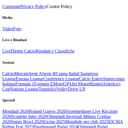
Corporate
Privacy Policy
Cookie Policy
Media
Video
Foto
Live e Risultati
Live
Diretta Calcio
Risultati e Classifiche
Sezioni
Calcio
Mercato
Serie A
Serie B
Coppa Italia
Champions
League
Europa League
Conference League
Calcio Estero
Supercoppa
Italiana
Formula 1
Formula E
MotoGP
Altri Motori
Basket
America's
Cup
Nations League
Tennis
Sci
Volley
Drive UP
Speciali
Mondiali 2026
Roland Garros 2026
Sportmediaset Live Riccione
2026
Scudetto Inter 2026
Olimpiadi Invernali Milano Cortina
2026
Super Bowl 2026
Eicma 2025
Mondiale per club 2025
EICMA
Riding Fest 2025
Paralimpiadi Parigi 2024
Olimpiadi Parigi