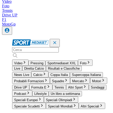
Video
Foto
Tennis
Drive UP
F1
MotoGp
Video
Pressing
Sportmediaset XXL
Foto
Live
Diretta Calcio
Risultati e Classifiche
News Live
Calcio
Coppa Italia
Supercoppa Italiana
Probabili Formazioni
Squadre
Mercato
Motori
Drive UP
Formula E
Tennis
Altri Sport
Sondaggi
Podcast
Lifestyle
Un libro a settimana
Speciali Europei
Speciali Olimpiadi
Speciale Scudetti
Speciali Mondiali
Altri Speciali