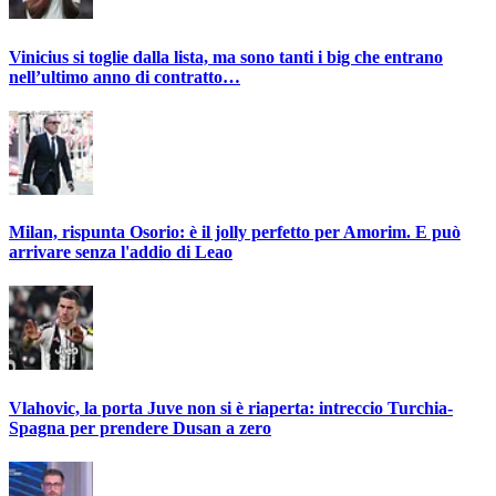
Vinicius si toglie dalla lista, ma sono tanti i big che entrano
nell’ultimo anno di contratto…
Milan, rispunta Osorio: è il jolly perfetto per Amorim. E può
arrivare senza l'addio di Leao
Vlahovic, la porta Juve non si è riaperta: intreccio Turchia-
Spagna per prendere Dusan a zero