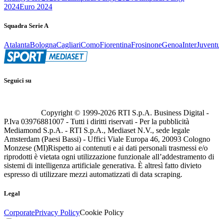
2024
Euro 2024
Squadra Serie A
Atalanta
Bologna
Cagliari
Como
Fiorentina
Frosinone
Genoa
Inter
Juvent
Seguici su
Copyright © 1999-
2026
RTI S.p.A. Business Digital -
P.Iva 03976881007 - Tutti i diritti riservati - Per la pubblicità
Mediamond S.p.A. - RTI S.p.A., Mediaset N.V., sede legale
Amsterdam (Paesi Bassi) - Uffici Viale Europa 46, 20093 Cologno
Monzese (MI)
Rispetto ai contenuti e ai dati personali trasmessi e/o
riprodotti è vietata ogni utilizzazione funzionale all’addestramento di
sistemi di intelligenza artificiale generativa. È altresì fatto divieto
espresso di utilizzare mezzi automatizzati di data scraping.
Legal
Corporate
Privacy Policy
Cookie Policy