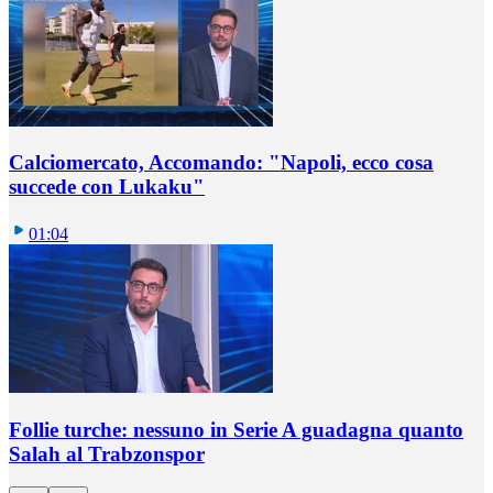
Calciomercato, Accomando: "Napoli, ecco cosa
succede con Lukaku"
01:04
Follie turche: nessuno in Serie A guadagna quanto
Salah al Trabzonspor