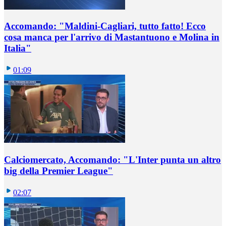
Accomando: "Maldini-Cagliari, tutto fatto! Ecco
cosa manca per l'arrivo di Mastantuono e Molina in
Italia"
01:09
Calciomercato, Accomando: "L'Inter punta un altro
big della Premier League"
02:07