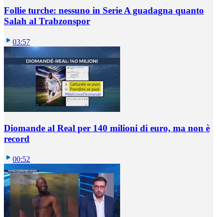
Follie turche: nessuno in Serie A guadagna quanto
Salah al Trabzonspor
03:57
Diomande al Real per 140 milioni di euro, ma non è
record
00:52