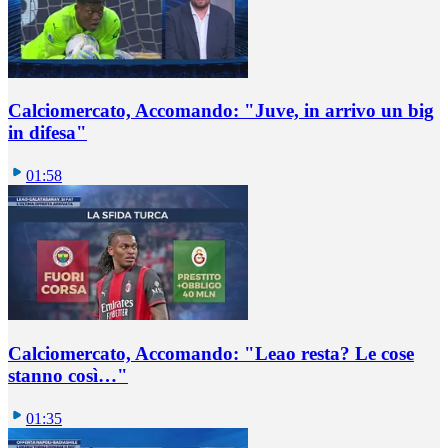
Calciomercato, Accomando: "Juve, in arrivo un big
in difesa"
01:58
Calciomercato, Accomando: "Leao resta? Le cose
stanno così…"
01:35