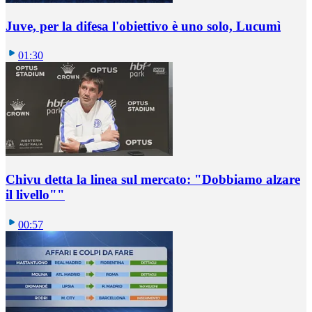
Juve, per la difesa l'obiettivo è uno solo, Lucumì
01:30
Chivu detta la linea sul mercato: "Dobbiamo alzare
il livello""
00:57