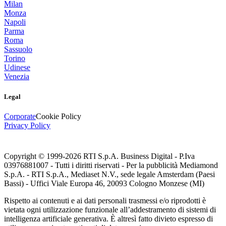
Milan
Monza
Napoli
Parma
Roma
Sassuolo
Torino
Udinese
Venezia
Legal
Corporate
Cookie Policy
Privacy Policy
Copyright © 1999-
2026
RTI S.p.A. Business Digital - P.Iva
03976881007 - Tutti i diritti riservati - Per la pubblicità Mediamond
S.p.A. - RTI S.p.A., Mediaset N.V., sede legale Amsterdam (Paesi
Bassi) - Uffici Viale Europa 46, 20093 Cologno Monzese (MI)
Rispetto ai contenuti e ai dati personali trasmessi e/o riprodotti è
vietata ogni utilizzazione funzionale all’addestramento di sistemi di
intelligenza artificiale generativa. È altresì fatto divieto espresso di