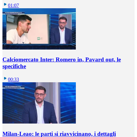
01:07
Calciomercato Inter: Romero in, Pavard out, le
specifiche
00:33
Milan-Leao: le parti si riavvicinano, i dettagli