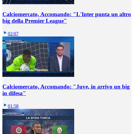
Calciomercato, Accomando: "L'Inter punta un altro
big della Premier League"
02:07
Calciomercato, Accomando: "Juve, in arrivo un big
in difesa"
01:58