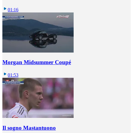
01:16
Morgan Midsummer Coupé
01:53
Il sogno Mastantuono