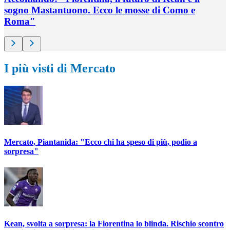
sogno Mastantuono. Ecco le mosse di Como e
Roma"
I più visti di Mercato
Mercato, Piantanida: "Ecco chi ha speso di più, podio a
sorpresa"
Kean, svolta a sorpresa: la Fiorentina lo blinda. Rischio scontro