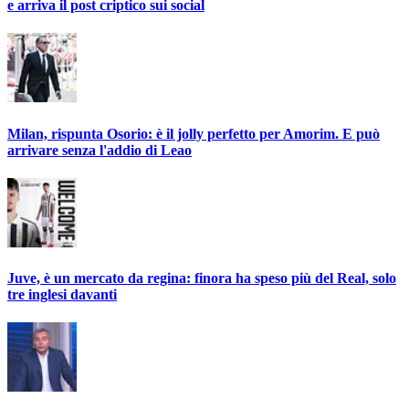
e arriva il post criptico sui social
Milan, rispunta Osorio: è il jolly perfetto per Amorim. E può
arrivare senza l'addio di Leao
Juve, è un mercato da regina: finora ha speso più del Real, solo
tre inglesi davanti