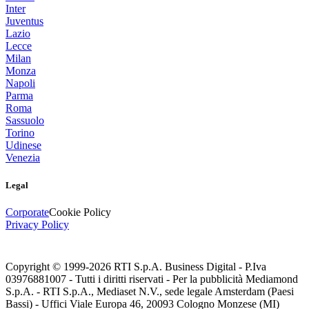
Inter
Juventus
Lazio
Lecce
Milan
Monza
Napoli
Parma
Roma
Sassuolo
Torino
Udinese
Venezia
Legal
Corporate
Cookie Policy
Privacy Policy
Copyright © 1999-
2026
RTI S.p.A. Business Digital - P.Iva
03976881007 - Tutti i diritti riservati - Per la pubblicità Mediamond
S.p.A. - RTI S.p.A., Mediaset N.V., sede legale Amsterdam (Paesi
Bassi) - Uffici Viale Europa 46, 20093 Cologno Monzese (MI)