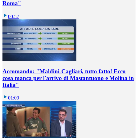
Roma"
00:57
Accomando: "Maldini-Cagliari, tutto fatto! Ecco
cosa manca per l'arrivo di Mastantuono e Molina in
Italia"
01:09