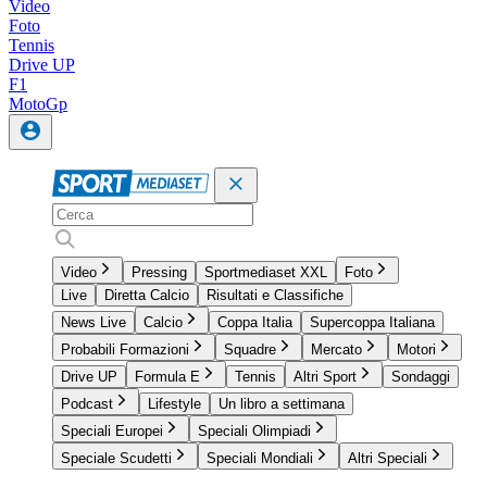
Video
Foto
Tennis
Drive UP
F1
MotoGp
Video
Pressing
Sportmediaset XXL
Foto
Live
Diretta Calcio
Risultati e Classifiche
News Live
Calcio
Coppa Italia
Supercoppa Italiana
Probabili Formazioni
Squadre
Mercato
Motori
Drive UP
Formula E
Tennis
Altri Sport
Sondaggi
Podcast
Lifestyle
Un libro a settimana
Speciali Europei
Speciali Olimpiadi
Speciale Scudetti
Speciali Mondiali
Altri Speciali