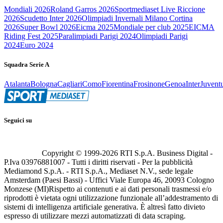
Mondiali 2026
Roland Garros 2026
Sportmediaset Live Riccione
2026
Scudetto Inter 2026
Olimpiadi Invernali Milano Cortina
2026
Super Bowl 2026
Eicma 2025
Mondiale per club 2025
EICMA
Riding Fest 2025
Paralimpiadi Parigi 2024
Olimpiadi Parigi
2024
Euro 2024
Squadra Serie A
Atalanta
Bologna
Cagliari
Como
Fiorentina
Frosinone
Genoa
Inter
Juvent
Seguici su
Copyright © 1999-
2026
RTI S.p.A. Business Digital -
P.Iva 03976881007 - Tutti i diritti riservati - Per la pubblicità
Mediamond S.p.A. - RTI S.p.A., Mediaset N.V., sede legale
Amsterdam (Paesi Bassi) - Uffici Viale Europa 46, 20093 Cologno
Monzese (MI)
Rispetto ai contenuti e ai dati personali trasmessi e/o
riprodotti è vietata ogni utilizzazione funzionale all’addestramento di
sistemi di intelligenza artificiale generativa. È altresì fatto divieto
espresso di utilizzare mezzi automatizzati di data scraping.