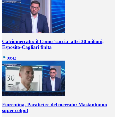
Calciomercato: il Como 'caccia' altri 30 milioni,
Esposito-Cagliari finita
00:42
Fiorentina, Paratici re del mercato: Mastantuono
super colpo!