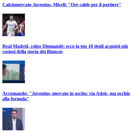
Calciomercato Juventus, Miceli: "Ore calde per il portiere"
Real Madrid, colpo Diomandé: ecco la top 10 degli acquisti più
costosi della storia dei Blancos
Accomando: "Juventus, mercato in uscita: via Adzic, ma occhio
alla formula"