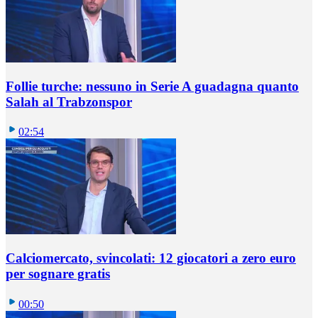
Follie turche: nessuno in Serie A guadagna quanto
Salah al Trabzonspor
02:54
Calciomercato, svincolati: 12 giocatori a zero euro
per sognare gratis
00:50