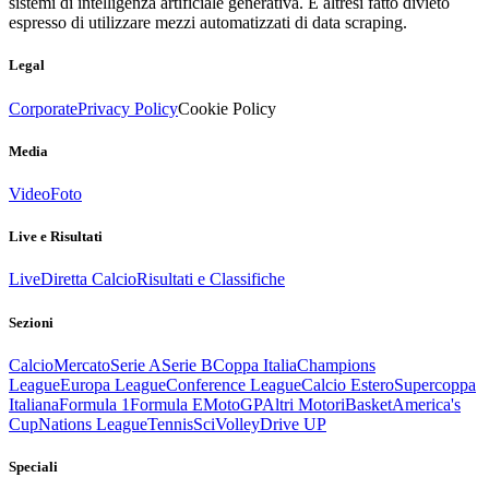
sistemi di intelligenza artificiale generativa. È altresì fatto divieto
espresso di utilizzare mezzi automatizzati di data scraping.
Legal
Corporate
Privacy Policy
Cookie Policy
Media
Video
Foto
Live e Risultati
Live
Diretta Calcio
Risultati e Classifiche
Sezioni
Calcio
Mercato
Serie A
Serie B
Coppa Italia
Champions
League
Europa League
Conference League
Calcio Estero
Supercoppa
Italiana
Formula 1
Formula E
MotoGP
Altri Motori
Basket
America's
Cup
Nations League
Tennis
Sci
Volley
Drive UP
Speciali