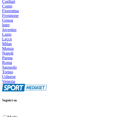
Cagliari
Como
Fiorentina
Frosinone
Genoa
Inter
Juventus
Lazio
Lecce
Milan
Monza
Napoli
Parma
Roma
Sassuolo
Torino
Udinese
Venezia
Seguici su