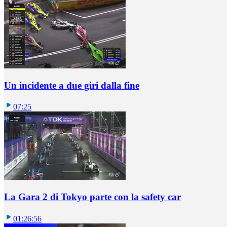
Un incidente a due giri dalla fine
07:25
La Gara 2 di Tokyo parte con la safety car
01:26:56