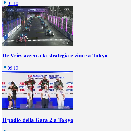
01:10
De Vries azzecca la strategia e vince a Tokyo
09:19
Il podio della Gara 2 a Tokyo