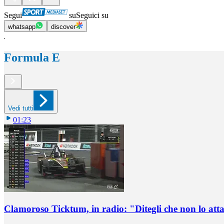
Segui
su
Seguici su
whatsapp
discover
Formula E
Vedi tutti
01:23
Clamoroso Ticktum, in radio: "Ditegli che non lo att