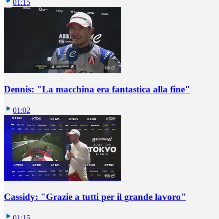
01:15
Dennis: "La macchina era fantastica alla fine"
01:02
Cassidy: "Grazie a tutti per il grande lavoro"
01:15