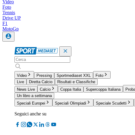
Video
Foto
Tennis
Drive UP
F1
MotoGp
Video
Pressing
Sportmediaset XXL
Foto
Live
Diretta Calcio
Risultati e Classifiche
News Live
Calcio
Coppa Italia
Supercoppa Italiana
Proba
Un libro a settimana
Speciali Europei
Speciali Olimpiadi
Speciale Scudetti
Seguici anche su