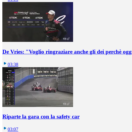
De Vries: "Voglio ringraziare anche gli dei perchè oggi
03:38
Riparte la gara con la safety car
03:07