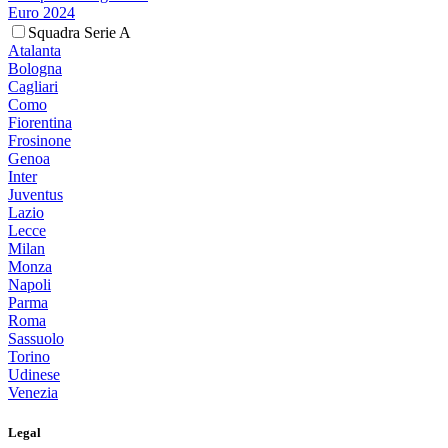
Euro 2024
Squadra Serie A
Atalanta
Bologna
Cagliari
Como
Fiorentina
Frosinone
Genoa
Inter
Juventus
Lazio
Lecce
Milan
Monza
Napoli
Parma
Roma
Sassuolo
Torino
Udinese
Venezia
Legal