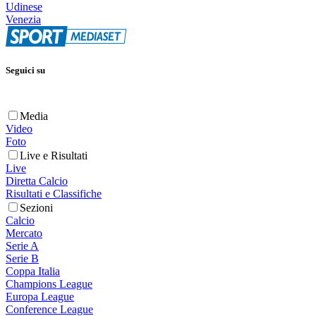
Udinese
Venezia
Seguici su
Media
Video
Foto
Live e Risultati
Live
Diretta Calcio
Risultati e Classifiche
Sezioni
Calcio
Mercato
Serie A
Serie B
Coppa Italia
Champions League
Europa League
Conference League