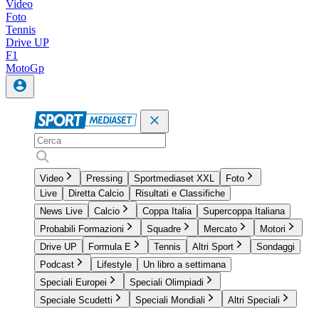
Video
Foto
Tennis
Drive UP
F1
MotoGp
Video
Pressing
Sportmediaset XXL
Foto
Live
Diretta Calcio
Risultati e Classifiche
News Live
Calcio
Coppa Italia
Supercoppa Italiana
Probabili Formazioni
Squadre
Mercato
Motori
Drive UP
Formula E
Tennis
Altri Sport
Sondaggi
Podcast
Lifestyle
Un libro a settimana
Speciali Europei
Speciali Olimpiadi
Speciale Scudetti
Speciali Mondiali
Altri Speciali