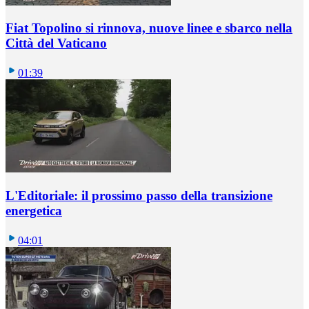
Fiat Topolino si rinnova, nuove linee e sbarco nella
Città del Vaticano
01:39
L'Editoriale: il prossimo passo della transizione
energetica
04:01