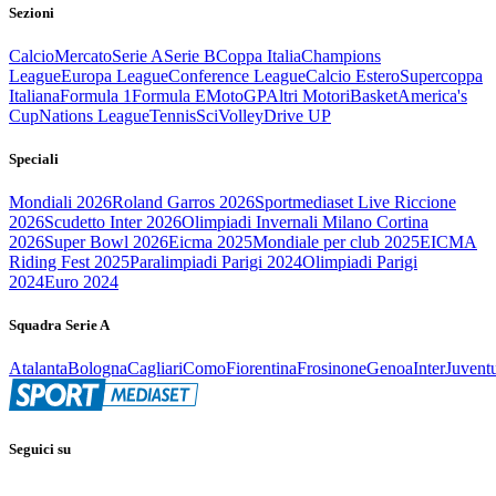
Sezioni
Calcio
Mercato
Serie A
Serie B
Coppa Italia
Champions
League
Europa League
Conference League
Calcio Estero
Supercoppa
Italiana
Formula 1
Formula E
MotoGP
Altri Motori
Basket
America's
Cup
Nations League
Tennis
Sci
Volley
Drive UP
Speciali
Mondiali 2026
Roland Garros 2026
Sportmediaset Live Riccione
2026
Scudetto Inter 2026
Olimpiadi Invernali Milano Cortina
2026
Super Bowl 2026
Eicma 2025
Mondiale per club 2025
EICMA
Riding Fest 2025
Paralimpiadi Parigi 2024
Olimpiadi Parigi
2024
Euro 2024
Squadra Serie A
Atalanta
Bologna
Cagliari
Como
Fiorentina
Frosinone
Genoa
Inter
Juvent
Seguici su