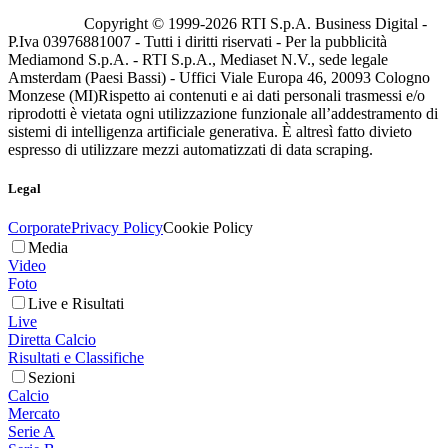
Copyright © 1999-
2026
RTI S.p.A. Business Digital -
P.Iva 03976881007 - Tutti i diritti riservati - Per la pubblicità
Mediamond S.p.A. - RTI S.p.A., Mediaset N.V., sede legale
Amsterdam (Paesi Bassi) - Uffici Viale Europa 46, 20093 Cologno
Monzese (MI)
Rispetto ai contenuti e ai dati personali trasmessi e/o
riprodotti è vietata ogni utilizzazione funzionale all’addestramento di
sistemi di intelligenza artificiale generativa. È altresì fatto divieto
espresso di utilizzare mezzi automatizzati di data scraping.
Legal
Corporate
Privacy Policy
Cookie Policy
Media
Video
Foto
Live e Risultati
Live
Diretta Calcio
Risultati e Classifiche
Sezioni
Calcio
Mercato
Serie A