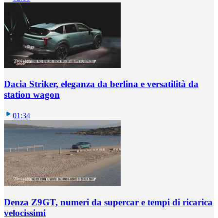
Dacia Striker, eleganza da berlina e versatilità da
station wagon
01:34
Denza Z9GT, numeri da supercar e tempi di ricarica
velocissimi