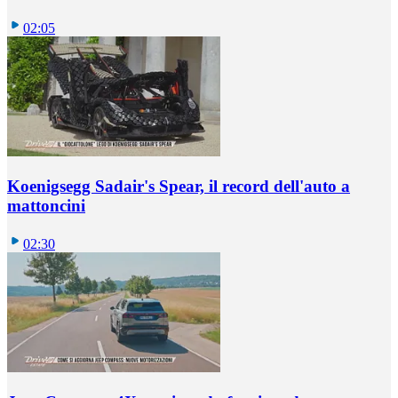
02:05
Koenigsegg Sadair's Spear, il record dell'auto a
mattoncini
02:30