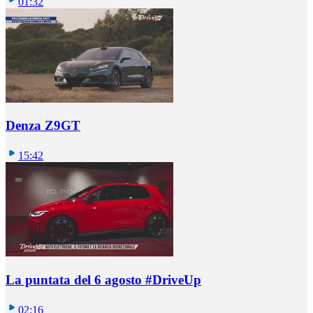
01:32
Denza Z9GT
15:42
La puntata del 6 agosto #DriveUp
02:16