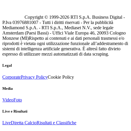
Copyright © 1999-
2026
RTI S.p.A. Business Digital -
P.Iva 03976881007 - Tutti i diritti riservati - Per la pubblicità
Mediamond S.p.A. - RTI S.p.A., Mediaset N.V., sede legale
Amsterdam (Paesi Bassi) - Uffici Viale Europa 46, 20093 Cologno
Monzese (MI)
Rispetto ai contenuti e ai dati personali trasmessi e/o
riprodotti è vietata ogni utilizzazione funzionale all’addestramento di
sistemi di intelligenza artificiale generativa. È altresì fatto divieto
espresso di utilizzare mezzi automatizzati di data scraping.
Legal
Corporate
Privacy Policy
Cookie Policy
Media
Video
Foto
Live e Risultati
Live
Diretta Calcio
Risultati e Classifiche