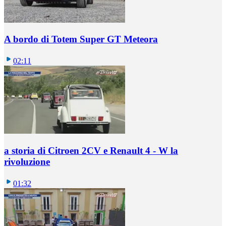
A bordo di Totem Super GT Meteora
02:11
a storia di Citroen 2CV e Renault 4 - W la
rivoluzione
01:32