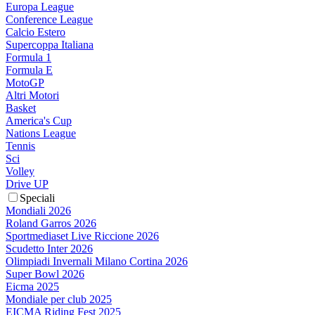
Europa League
Conference League
Calcio Estero
Supercoppa Italiana
Formula 1
Formula E
MotoGP
Altri Motori
Basket
America's Cup
Nations League
Tennis
Sci
Volley
Drive UP
Speciali
Mondiali 2026
Roland Garros 2026
Sportmediaset Live Riccione 2026
Scudetto Inter 2026
Olimpiadi Invernali Milano Cortina 2026
Super Bowl 2026
Eicma 2025
Mondiale per club 2025
EICMA Riding Fest 2025