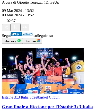
A cura di Giorgio Terruzzi #DriveUp
09 Mar 2024 - 13:52
09 Mar 2024 - 13:52
02:37
Segui
su
Seguici su
whatsapp
discover
Estathé 3x3 Italia Streetbasket Circuit
Gran finale a Riccione per l'Estathé 3x3 Italia