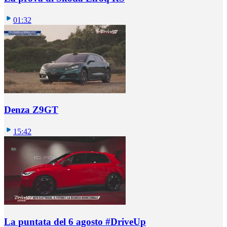
01:32
Denza Z9GT
15:42
La puntata del 6 agosto #DriveUp