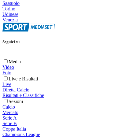
Sassuolo
Torino
Udinese
Venezia
Seguici su
Media
Video
Foto
Live e Risultati
Live
Diretta Calcio
Risultati e Classifiche
Sezioni
Calcio
Mercato
Serie A
Serie B
Coppa Italia
Champions League