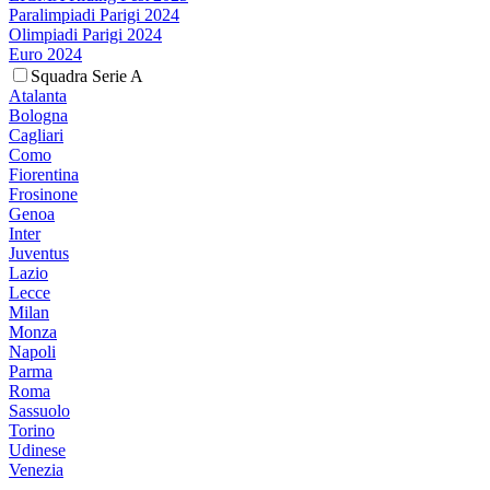
Paralimpiadi Parigi 2024
Olimpiadi Parigi 2024
Euro 2024
Squadra Serie A
Atalanta
Bologna
Cagliari
Como
Fiorentina
Frosinone
Genoa
Inter
Juventus
Lazio
Lecce
Milan
Monza
Napoli
Parma
Roma
Sassuolo
Torino
Udinese
Venezia