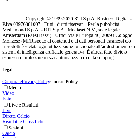
Copyright © 1999-
2026
RTI S.p.A. Business Digital -
P.Iva 03976881007 - Tutti i diritti riservati - Per la pubblicità
Mediamond S.p.A. - RTI S.p.A., Mediaset N.V., sede legale
Amsterdam (Paesi Bassi) - Uffici Viale Europa 46, 20093 Cologno
Monzese (MI)
Rispetto ai contenuti e ai dati personali trasmessi e/o
riprodotti è vietata ogni utilizzazione funzionale all’addestramento di
sistemi di intelligenza artificiale generativa. È altresì fatto divieto
espresso di utilizzare mezzi automatizzati di data scraping.
Legal
Corporate
Privacy Policy
Cookie Policy
Media
Video
Foto
Live e Risultati
Live
Diretta Calcio
Risultati e Classifiche
Sezioni
Calcio