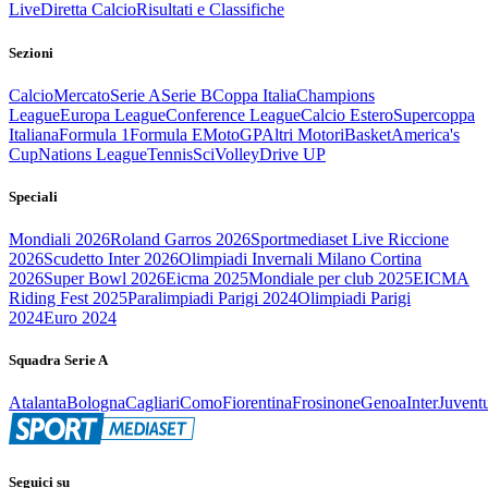
Live
Diretta Calcio
Risultati e Classifiche
Sezioni
Calcio
Mercato
Serie A
Serie B
Coppa Italia
Champions
League
Europa League
Conference League
Calcio Estero
Supercoppa
Italiana
Formula 1
Formula E
MotoGP
Altri Motori
Basket
America's
Cup
Nations League
Tennis
Sci
Volley
Drive UP
Speciali
Mondiali 2026
Roland Garros 2026
Sportmediaset Live Riccione
2026
Scudetto Inter 2026
Olimpiadi Invernali Milano Cortina
2026
Super Bowl 2026
Eicma 2025
Mondiale per club 2025
EICMA
Riding Fest 2025
Paralimpiadi Parigi 2024
Olimpiadi Parigi
2024
Euro 2024
Squadra Serie A
Atalanta
Bologna
Cagliari
Como
Fiorentina
Frosinone
Genoa
Inter
Juvent
Seguici su