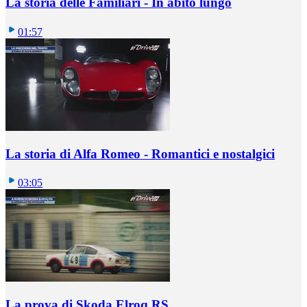
La storia delle Familiari - In abito lungo
01:57
La storia di Alfa Romeo - Romantici e nostalgici
03:05
La prova di Skoda Elroq RS