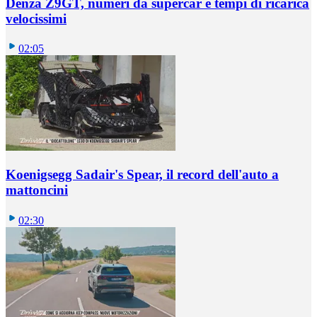
Denza Z9GT, numeri da supercar e tempi di ricarica
velocissimi
02:05
Koenigsegg Sadair's Spear, il record dell'auto a
mattoncini
02:30