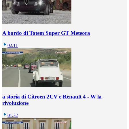
A bordo di Totem Super GT Meteora
02:11
a storia di Citroen 2CV e Renault 4 - W la
rivoluzione
01:32