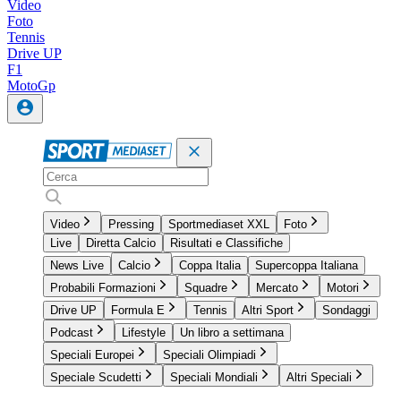
Video
Foto
Tennis
Drive UP
F1
MotoGp
Video
Pressing
Sportmediaset XXL
Foto
Live
Diretta Calcio
Risultati e Classifiche
News Live
Calcio
Coppa Italia
Supercoppa Italiana
Probabili Formazioni
Squadre
Mercato
Motori
Drive UP
Formula E
Tennis
Altri Sport
Sondaggi
Podcast
Lifestyle
Un libro a settimana
Speciali Europei
Speciali Olimpiadi
Speciale Scudetti
Speciali Mondiali
Altri Speciali