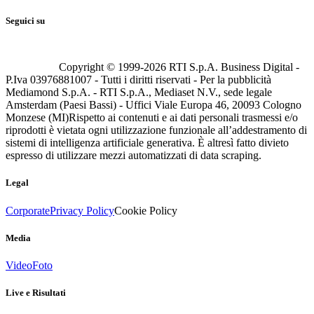
Seguici su
Copyright © 1999-
2026
RTI S.p.A. Business Digital -
P.Iva 03976881007 - Tutti i diritti riservati - Per la pubblicità
Mediamond S.p.A. - RTI S.p.A., Mediaset N.V., sede legale
Amsterdam (Paesi Bassi) - Uffici Viale Europa 46, 20093 Cologno
Monzese (MI)
Rispetto ai contenuti e ai dati personali trasmessi e/o
riprodotti è vietata ogni utilizzazione funzionale all’addestramento di
sistemi di intelligenza artificiale generativa. È altresì fatto divieto
espresso di utilizzare mezzi automatizzati di data scraping.
Legal
Corporate
Privacy Policy
Cookie Policy
Media
Video
Foto
Live e Risultati