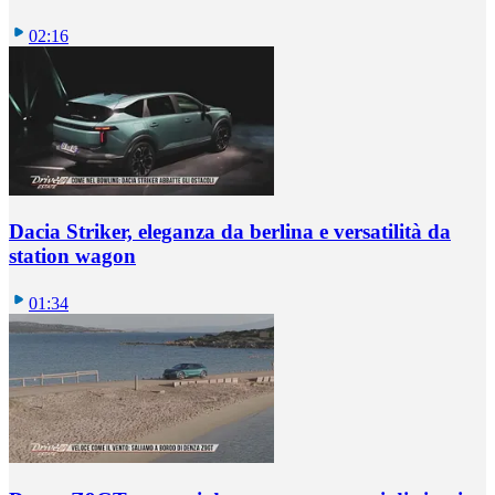
02:16
Dacia Striker, eleganza da berlina e versatilità da
station wagon
01:34