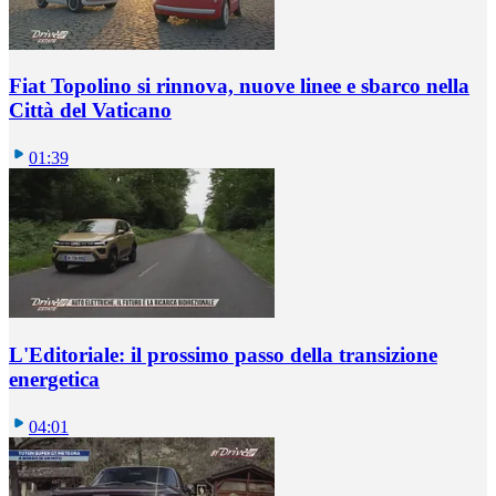
Fiat Topolino si rinnova, nuove linee e sbarco nella
Città del Vaticano
01:39
L'Editoriale: il prossimo passo della transizione
energetica
04:01