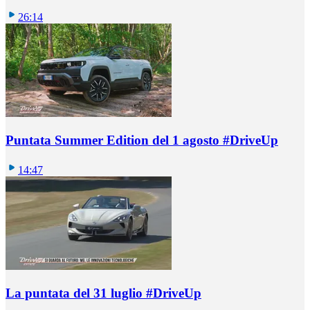
26:14
Puntata Summer Edition del 1 agosto #DriveUp
14:47
La puntata del 31 luglio #DriveUp