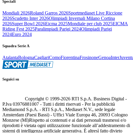
Speciali
Mondiali 2026
Roland Garros 2026
Sportmediaset Live Riccione
2026
Scudetto Inter 2026
Olimpiadi Invernali Milano Cortina
2026
Super Bowl 2026
Eicma 2025
Mondiale per club 2025
EICMA
Riding Fest 2025
Paralimpiadi Parigi 2024
Olimpiadi Parigi
2024
Euro 2024
Squadra Serie A
Atalanta
Bologna
Cagliari
Como
Fiorentina
Frosinone
Genoa
Inter
Juvent
Seguici su
Copyright © 1999-
2026
RTI S.p.A. Business Digital -
P.Iva 03976881007 - Tutti i diritti riservati - Per la pubblicità
Mediamond S.p.A. - RTI S.p.A., Mediaset N.V., sede legale
Amsterdam (Paesi Bassi) - Uffici Viale Europa 46, 20093 Cologno
Monzese (MI)
Rispetto ai contenuti e ai dati personali trasmessi e/o
riprodotti è vietata ogni utilizzazione funzionale all’addestramento di
sistemi di intelligenza artificiale generativa. È altresì fatto divieto