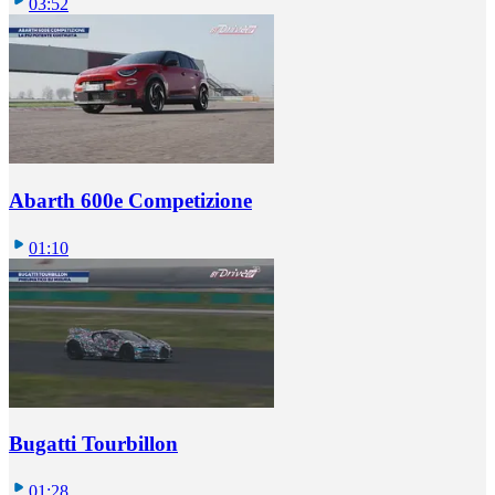
03:52
Abarth 600e Competizione
01:10
Bugatti Tourbillon
01:28