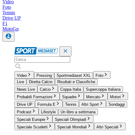
Video
Foto
Tennis
Drive UP
F1
MotoGp
Video
Pressing
Sportmediaset XXL
Foto
Live
Diretta Calcio
Risultati e Classifiche
News Live
Calcio
Coppa Italia
Supercoppa Italiana
Probabili Formazioni
Squadre
Mercato
Motori
Drive UP
Formula E
Tennis
Altri Sport
Sondaggi
Podcast
Lifestyle
Un libro a settimana
Speciali Europei
Speciali Olimpiadi
Speciale Scudetti
Speciali Mondiali
Altri Speciali