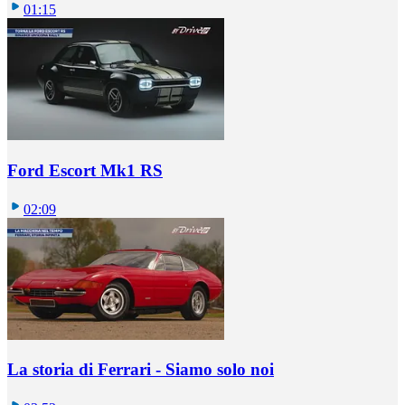
01:15
Ford Escort Mk1 RS
02:09
La storia di Ferrari - Siamo solo noi