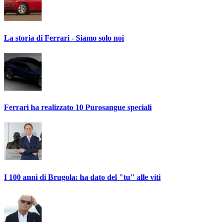
La storia di Ferrari - Siamo solo noi
Ferrari ha realizzato 10 Purosangue speciali
I 100 anni di Brugola: ha dato del "tu" alle viti