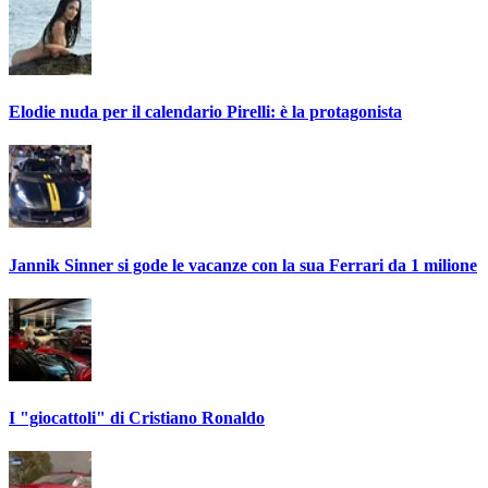
Elodie nuda per il calendario Pirelli: è la protagonista
Jannik Sinner si gode le vacanze con la sua Ferrari da 1 milione
I "giocattoli" di Cristiano Ronaldo