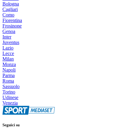
Bologna
Cagliari
Como
Fiorentina
Frosinone
Genoa
Inter
Juventus
Lazio
Lecce
Milan
Monza
Napoli
Parma
Roma
Sassuolo
Torino
Udinese
Venezia
Seguici su