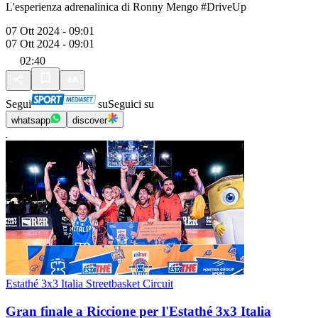
L'esperienza adrenalinica di Ronny Mengo #DriveUp
07 Ott 2024 - 09:01
07 Ott 2024 - 09:01
02:40
Segui
su
Seguici su
whatsapp
discover
Estathé 3x3 Italia Streetbasket Circuit
Gran finale a Riccione per l'Estathé 3x3 Italia