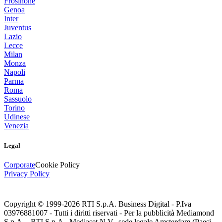
Frosinone
Genoa
Inter
Juventus
Lazio
Lecce
Milan
Monza
Napoli
Parma
Roma
Sassuolo
Torino
Udinese
Venezia
Legal
Corporate
Cookie Policy
Privacy Policy
Copyright © 1999-
2026
RTI S.p.A. Business Digital - P.Iva
03976881007 - Tutti i diritti riservati - Per la pubblicità Mediamond
S.p.A. - RTI S.p.A., Mediaset N.V., sede legale Amsterdam (Paesi