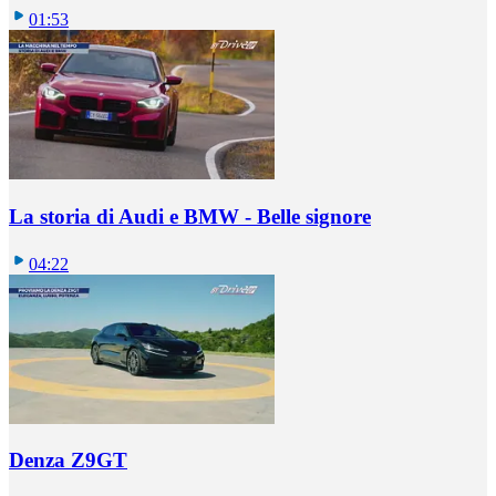
01:53
La storia di Audi e BMW - Belle signore
04:22
Denza Z9GT