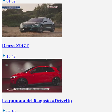
01:32
Denza Z9GT
15:42
La puntata del 6 agosto #DriveUp
02:16