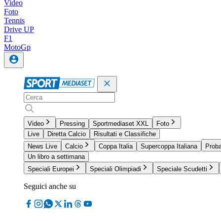
Video
Foto
Tennis
Drive UP
F1
MotoGp
Video
Pressing
Sportmediaset XXL
Foto
Live
Diretta Calcio
Risultati e Classifiche
News Live
Calcio
Coppa Italia
Supercoppa Italiana
Proba
Un libro a settimana
Speciali Europei
Speciali Olimpiadi
Speciale Scudetti
Seguici anche su