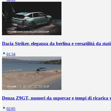
Dacia Striker, eleganza da berlina e versatilità da sta
01:34
Denza Z9GT, numeri da supercar e tempi di ricarica v
02:05