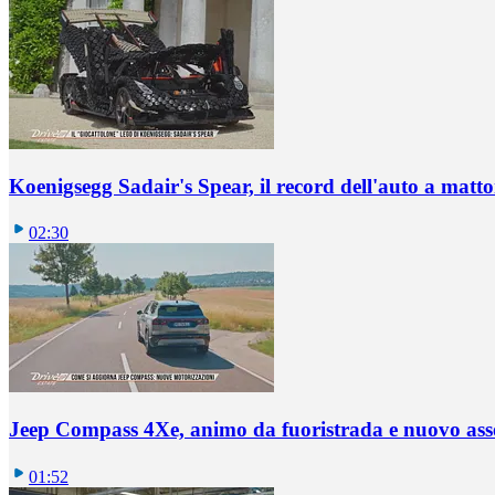
Koenigsegg Sadair's Spear, il record dell'auto a matto
02:30
Jeep Compass 4Xe, animo da fuoristrada e nuovo ass
01:52