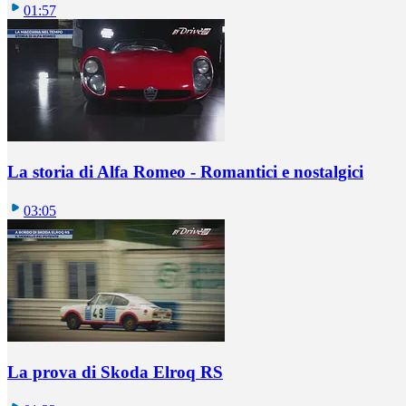
01:57
La storia di Alfa Romeo - Romantici e nostalgici
03:05
La prova di Skoda Elroq RS