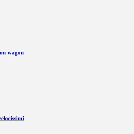
tion wagon
elocissimi