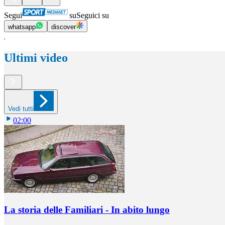
Segui
su
Seguici su
whatsapp
discover
Ultimi video
Vedi tutti
02:00
La storia delle Familiari - In abito lungo