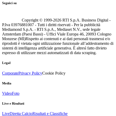
Seguici su
Copyright © 1999-
2026
RTI S.p.A. Business Digital -
P.Iva 03976881007 - Tutti i diritti riservati - Per la pubblicità
Mediamond S.p.A. - RTI S.p.A., Mediaset N.V., sede legale
Amsterdam (Paesi Bassi) - Uffici Viale Europa 46, 20093 Cologno
Monzese (MI)
Rispetto ai contenuti e ai dati personali trasmessi e/o
riprodotti è vietata ogni utilizzazione funzionale all’addestramento di
sistemi di intelligenza artificiale generativa. È altresì fatto divieto
espresso di utilizzare mezzi automatizzati di data scraping.
Legal
Corporate
Privacy Policy
Cookie Policy
Media
Video
Foto
Live e Risultati
Live
Diretta Calcio
Risultati e Classifiche