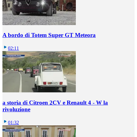
A bordo di Totem Super GT Meteora
02:11
a storia di Citroen 2CV e Renault 4 - W la
rivoluzione
01:32