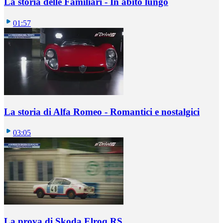
La storia delle Familiari - In abito lungo
01:57
La storia di Alfa Romeo - Romantici e nostalgici
03:05
La prova di Skoda Elroq RS