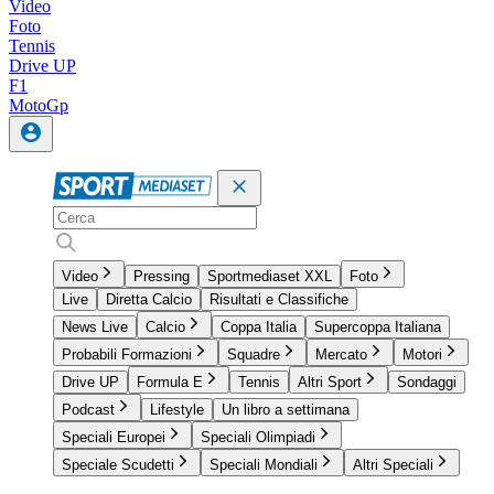
Video
Foto
Tennis
Drive UP
F1
MotoGp
Video
Pressing
Sportmediaset XXL
Foto
Live
Diretta Calcio
Risultati e Classifiche
News Live
Calcio
Coppa Italia
Supercoppa Italiana
Probabili Formazioni
Squadre
Mercato
Motori
Drive UP
Formula E
Tennis
Altri Sport
Sondaggi
Podcast
Lifestyle
Un libro a settimana
Speciali Europei
Speciali Olimpiadi
Speciale Scudetti
Speciali Mondiali
Altri Speciali