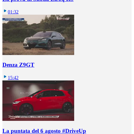
01:32
Denza Z9GT
15:42
La puntata del 6 agosto #DriveUp