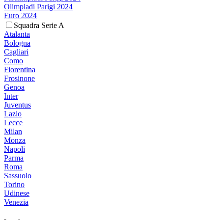
Olimpiadi Parigi 2024
Euro 2024
Squadra Serie A
Atalanta
Bologna
Cagliari
Como
Fiorentina
Frosinone
Genoa
Inter
Juventus
Lazio
Lecce
Milan
Monza
Napoli
Parma
Roma
Sassuolo
Torino
Udinese
Venezia