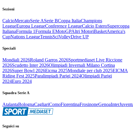
Sezioni
Calcio
Mercato
Serie A
Serie B
Coppa Italia
Champions
League
Europa League
Conference League
Calcio Estero
Supercoppa
Italiana
Formula 1
Formula E
MotoGP
Altri Motori
Basket
America's
Cup
Nations League
Tennis
Sci
Volley
Drive UP
Speciali
Mondiali 2026
Roland Garros 2026
Sportmediaset Live Riccione
2026
Scudetto Inter 2026
Olimpiadi Invernali Milano Cortina
2026
Super Bowl 2026
Eicma 2025
Mondiale per club 2025
EICMA
Riding Fest 2025
Paralimpiadi Parigi 2024
Olimpiadi Parigi
2024
Euro 2024
Squadra Serie A
Atalanta
Bologna
Cagliari
Como
Fiorentina
Frosinone
Genoa
Inter
Juvent
Seguici su