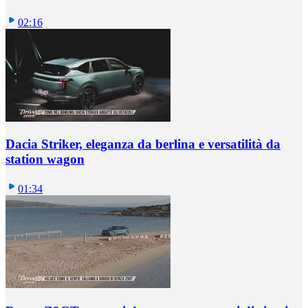
02:16
Dacia Striker, eleganza da berlina e versatilità da
station wagon
01:34