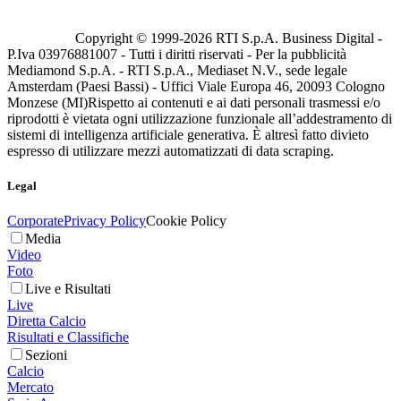
Copyright © 1999-
2026
RTI S.p.A. Business Digital -
P.Iva 03976881007 - Tutti i diritti riservati - Per la pubblicità
Mediamond S.p.A. - RTI S.p.A., Mediaset N.V., sede legale
Amsterdam (Paesi Bassi) - Uffici Viale Europa 46, 20093 Cologno
Monzese (MI)
Rispetto ai contenuti e ai dati personali trasmessi e/o
riprodotti è vietata ogni utilizzazione funzionale all’addestramento di
sistemi di intelligenza artificiale generativa. È altresì fatto divieto
espresso di utilizzare mezzi automatizzati di data scraping.
Legal
Corporate
Privacy Policy
Cookie Policy
Media
Video
Foto
Live e Risultati
Live
Diretta Calcio
Risultati e Classifiche
Sezioni
Calcio
Mercato