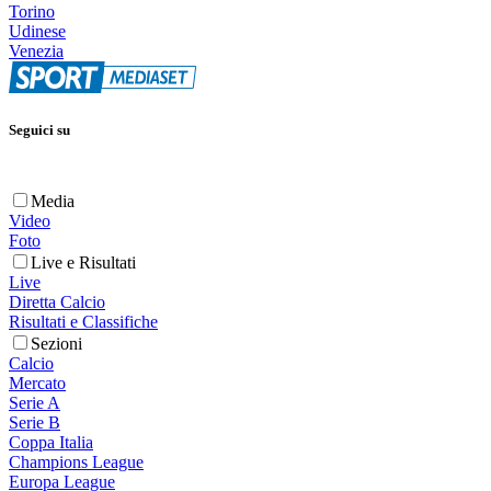
Torino
Udinese
Venezia
Seguici su
Media
Video
Foto
Live e Risultati
Live
Diretta Calcio
Risultati e Classifiche
Sezioni
Calcio
Mercato
Serie A
Serie B
Coppa Italia
Champions League
Europa League