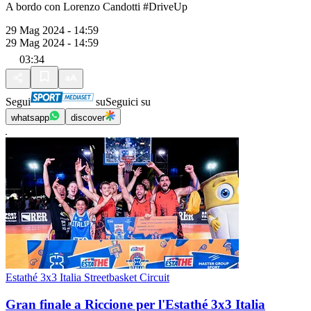
A bordo con Lorenzo Candotti #DriveUp
29 Mag 2024 - 14:59
29 Mag 2024 - 14:59
03:34
Segui
su
Seguici su
whatsapp
discover
Estathé 3x3 Italia Streetbasket Circuit
Gran finale a Riccione per l'Estathé 3x3 Italia