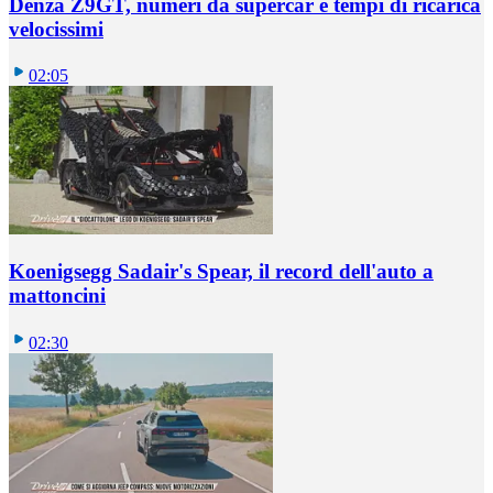
Denza Z9GT, numeri da supercar e tempi di ricarica
velocissimi
02:05
Koenigsegg Sadair's Spear, il record dell'auto a
mattoncini
02:30