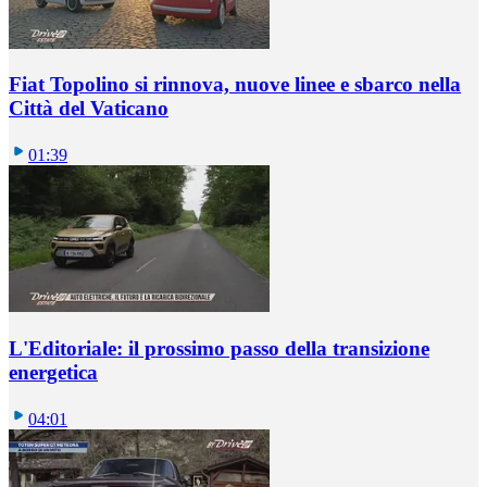
Fiat Topolino si rinnova, nuove linee e sbarco nella
Città del Vaticano
01:39
L'Editoriale: il prossimo passo della transizione
energetica
04:01