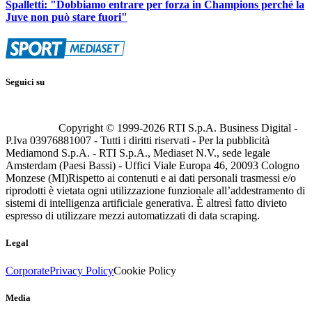
Spalletti: "Dobbiamo entrare per forza in Champions perché la
Juve non può stare fuori"
Seguici su
Copyright © 1999-
2026
RTI S.p.A. Business Digital -
P.Iva 03976881007 - Tutti i diritti riservati - Per la pubblicità
Mediamond S.p.A. - RTI S.p.A., Mediaset N.V., sede legale
Amsterdam (Paesi Bassi) - Uffici Viale Europa 46, 20093 Cologno
Monzese (MI)
Rispetto ai contenuti e ai dati personali trasmessi e/o
riprodotti è vietata ogni utilizzazione funzionale all’addestramento di
sistemi di intelligenza artificiale generativa. È altresì fatto divieto
espresso di utilizzare mezzi automatizzati di data scraping.
Legal
Corporate
Privacy Policy
Cookie Policy
Media