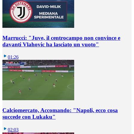
Marrucci: "Juve, il centrocampo non convince e
davanti Vlahovic ha lasciato un vuoto"
01:26
Calciomercato, Accomando: "Napoli, ecco cosa
succede con Lukaku"
02:03