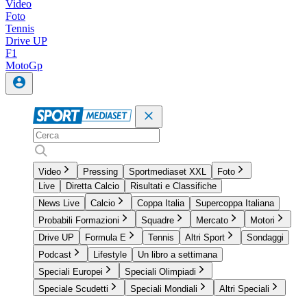
Video
Foto
Tennis
Drive UP
F1
MotoGp
Video
Pressing
Sportmediaset XXL
Foto
Live
Diretta Calcio
Risultati e Classifiche
News Live
Calcio
Coppa Italia
Supercoppa Italiana
Probabili Formazioni
Squadre
Mercato
Motori
Drive UP
Formula E
Tennis
Altri Sport
Sondaggi
Podcast
Lifestyle
Un libro a settimana
Speciali Europei
Speciali Olimpiadi
Speciale Scudetti
Speciali Mondiali
Altri Speciali