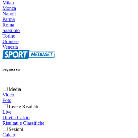
Milan
Monza
Napoli
Parma
Roma
Sassuolo
Torino
Udinese
Venezia
Seguici su
Media
Video
Foto
Live e Risultati
Live
Diretta Calcio
Risultati e Classifiche
Sezioni
Calcio