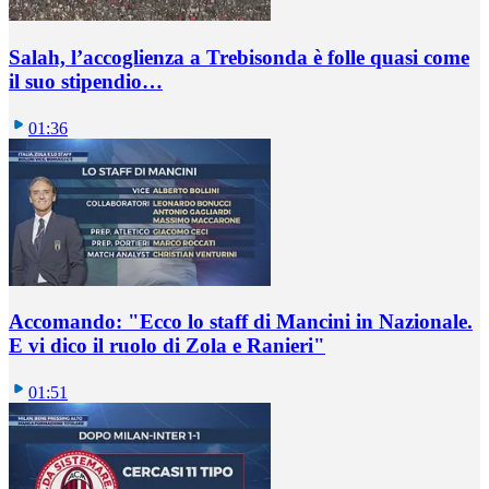
Salah, l’accoglienza a Trebisonda è folle quasi come
il suo stipendio…
01:36
Accomando: "Ecco lo staff di Mancini in Nazionale.
E vi dico il ruolo di Zola e Ranieri"
01:51