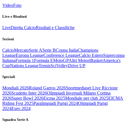
Video
Foto
Live e Risultati
Live
Diretta Calcio
Risultati e Classifiche
Sezioni
Calcio
Mercato
Serie A
Serie B
Coppa Italia
Champions
League
Europa League
Conference League
Calcio Estero
Supercoppa
Italiana
Formula 1
Formula E
MotoGP
Altri Motori
Basket
America's
Cup
Nations League
Tennis
Sci
Volley
Drive UP
Speciali
Mondiali 2026
Roland Garros 2026
Sportmediaset Live Riccione
2026
Scudetto Inter 2026
Olimpiadi Invernali Milano Cortina
2026
Super Bowl 2026
Eicma 2025
Mondiale per club 2025
EICMA
Riding Fest 2025
Paralimpiadi Parigi 2024
Olimpiadi Parigi
2024
Euro 2024
Squadra Serie A