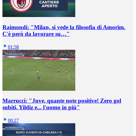
Raimondi: "Milan, si vede la filosofia di Amorim.
C'è però da lavorare su…"
01:58
Marrucci: "Juve, quante note positive! Zero gol
subiti, Yildiz e... l'uomo in più"
00:27