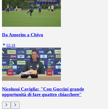
Da Amorim a Chivu
02:18
Nicolussi Caviglia: "Con Guccini grande
opportunità di fare quattro chiacchere"