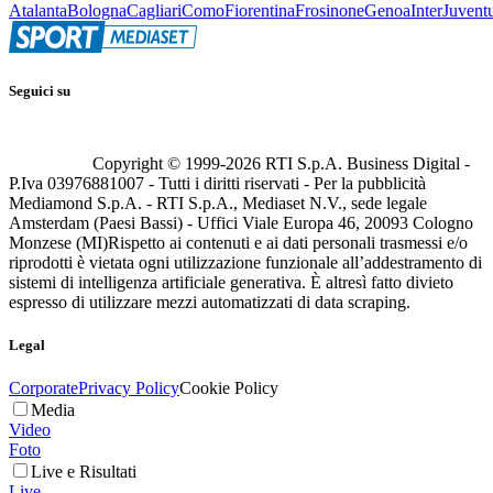
Atalanta
Bologna
Cagliari
Como
Fiorentina
Frosinone
Genoa
Inter
Juvent
Seguici su
Copyright © 1999-
2026
RTI S.p.A. Business Digital -
P.Iva 03976881007 - Tutti i diritti riservati - Per la pubblicità
Mediamond S.p.A. - RTI S.p.A., Mediaset N.V., sede legale
Amsterdam (Paesi Bassi) - Uffici Viale Europa 46, 20093 Cologno
Monzese (MI)
Rispetto ai contenuti e ai dati personali trasmessi e/o
riprodotti è vietata ogni utilizzazione funzionale all’addestramento di
sistemi di intelligenza artificiale generativa. È altresì fatto divieto
espresso di utilizzare mezzi automatizzati di data scraping.
Legal
Corporate
Privacy Policy
Cookie Policy
Media
Video
Foto
Live e Risultati
Live