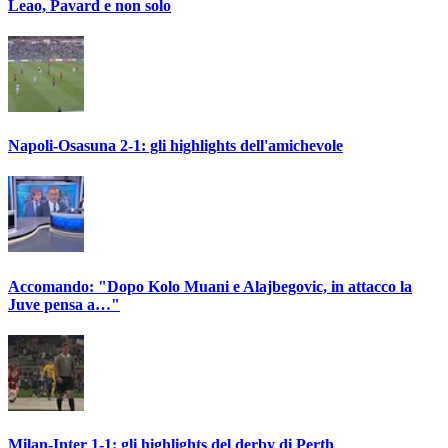
Leao, Pavard e non solo
Napoli-Osasuna 2-1: gli highlights dell'amichevole
Accomando: "Dopo Kolo Muani e Alajbegovic, in attacco la
Juve pensa a…"
Milan-Inter 1-1: gli highlights del derby di Perth