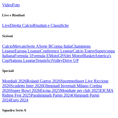
Video
Foto
Live e Risultati
Live
Diretta Calcio
Risultati e Classifiche
Sezioni
Calcio
Mercato
Serie A
Serie B
Coppa Italia
Champions
League
Europa League
Conference League
Calcio Estero
Supercoppa
Italiana
Formula 1
Formula E
MotoGP
Altri Motori
Basket
America's
Cup
Nations League
Tennis
Sci
Volley
Drive UP
Speciali
Mondiali 2026
Roland Garros 2026
Sportmediaset Live Riccione
2026
Scudetto Inter 2026
Olimpiadi Invernali Milano Cortina
2026
Super Bowl 2026
Eicma 2025
Mondiale per club 2025
EICMA
Riding Fest 2025
Paralimpiadi Parigi 2024
Olimpiadi Parigi
2024
Euro 2024
Squadra Serie A