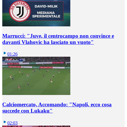
Marrucci: "Juve, il centrocampo non convince e
davanti Vlahovic ha lasciato un vuoto"
01:26
Calciomercato, Accomando: "Napoli, ecco cosa
succede con Lukaku"
02:03