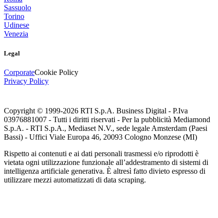
Sassuolo
Torino
Udinese
Venezia
Legal
Corporate
Cookie Policy
Privacy Policy
Copyright © 1999-
2026
RTI S.p.A. Business Digital - P.Iva
03976881007 - Tutti i diritti riservati - Per la pubblicità Mediamond
S.p.A. - RTI S.p.A., Mediaset N.V., sede legale Amsterdam (Paesi
Bassi) - Uffici Viale Europa 46, 20093 Cologno Monzese (MI)
Rispetto ai contenuti e ai dati personali trasmessi e/o riprodotti è
vietata ogni utilizzazione funzionale all’addestramento di sistemi di
intelligenza artificiale generativa. È altresì fatto divieto espresso di
utilizzare mezzi automatizzati di data scraping.