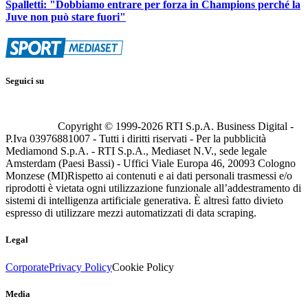
Spalletti: "Dobbiamo entrare per forza in Champions perché la
Juve non può stare fuori"
Seguici su
Copyright © 1999-
2026
RTI S.p.A. Business Digital -
P.Iva 03976881007 - Tutti i diritti riservati - Per la pubblicità
Mediamond S.p.A. - RTI S.p.A., Mediaset N.V., sede legale
Amsterdam (Paesi Bassi) - Uffici Viale Europa 46, 20093 Cologno
Monzese (MI)
Rispetto ai contenuti e ai dati personali trasmessi e/o
riprodotti è vietata ogni utilizzazione funzionale all’addestramento di
sistemi di intelligenza artificiale generativa. È altresì fatto divieto
espresso di utilizzare mezzi automatizzati di data scraping.
Legal
Corporate
Privacy Policy
Cookie Policy
Media