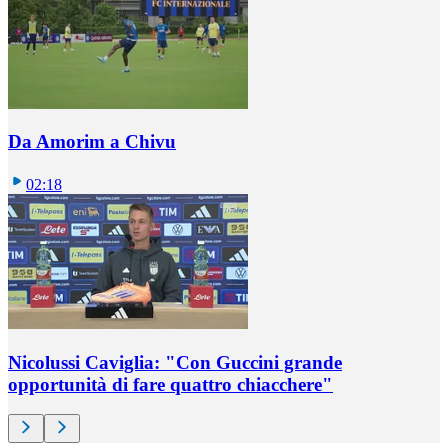
Da Amorim a Chivu
02:18
Nicolussi Caviglia: "Con Guccini grande
opportunità di fare quattro chiacchere"