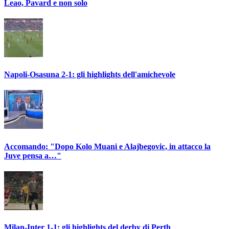
Leao, Pavard e non solo
Napoli-Osasuna 2-1: gli highlights dell'amichevole
Accomando: "Dopo Kolo Muani e Alajbegovic, in attacco la
Juve pensa a…"
Milan-Inter 1-1: gli highlights del derby di Perth