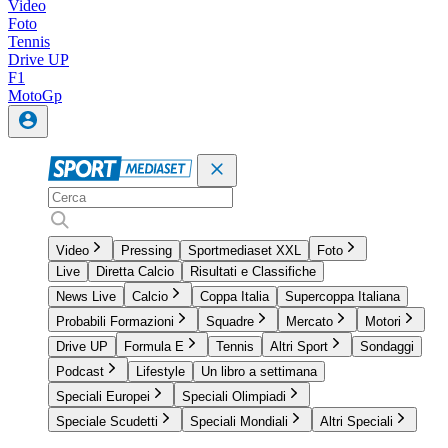
Video
Foto
Tennis
Drive UP
F1
MotoGp
Video
Pressing
Sportmediaset XXL
Foto
Live
Diretta Calcio
Risultati e Classifiche
News Live
Calcio
Coppa Italia
Supercoppa Italiana
Probabili Formazioni
Squadre
Mercato
Motori
Drive UP
Formula E
Tennis
Altri Sport
Sondaggi
Podcast
Lifestyle
Un libro a settimana
Speciali Europei
Speciali Olimpiadi
Speciale Scudetti
Speciali Mondiali
Altri Speciali