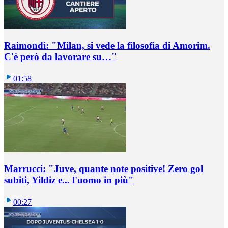
Raimondi: "Milan, si vede la filosofia di Amorim.
C'è però da lavorare su…"
01:58
Marrucci: "Juve, quante note positive! Zero gol
subiti, Yildiz e... l'uomo in più"
00:27