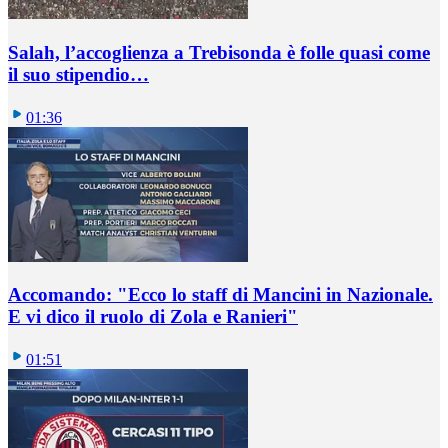
Salah, l’accoglienza a Trebisonda è folle quasi come
il suo stipendio…
01:36
Accomando: "Ecco lo staff di Mancini in Nazionale.
E vi dico il ruolo di Zola e Ranieri"
01:51