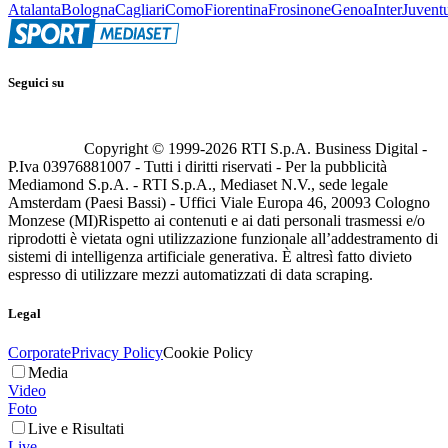
Atalanta
Bologna
Cagliari
Como
Fiorentina
Frosinone
Genoa
Inter
Juvent
Seguici su
Copyright © 1999-
2026
RTI S.p.A. Business Digital -
P.Iva 03976881007 - Tutti i diritti riservati - Per la pubblicità
Mediamond S.p.A. - RTI S.p.A., Mediaset N.V., sede legale
Amsterdam (Paesi Bassi) - Uffici Viale Europa 46, 20093 Cologno
Monzese (MI)
Rispetto ai contenuti e ai dati personali trasmessi e/o
riprodotti è vietata ogni utilizzazione funzionale all’addestramento di
sistemi di intelligenza artificiale generativa. È altresì fatto divieto
espresso di utilizzare mezzi automatizzati di data scraping.
Legal
Corporate
Privacy Policy
Cookie Policy
Media
Video
Foto
Live e Risultati
Live