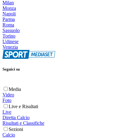
Milan
Monza
Napoli
Parma
Roma
Sassuolo
Torino
Udinese
Venezia
Seguici su
Media
Video
Foto
Live e Risultati
Live
Diretta Calcio
Risultati e Classifiche
Sezioni
Calcio