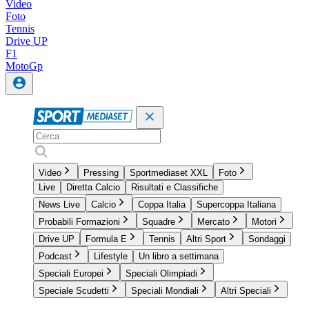
Video
Foto
Tennis
Drive UP
F1
MotoGp
Video
Pressing
Sportmediaset XXL
Foto
Live
Diretta Calcio
Risultati e Classifiche
News Live
Calcio
Coppa Italia
Supercoppa Italiana
Probabili Formazioni
Squadre
Mercato
Motori
Drive UP
Formula E
Tennis
Altri Sport
Sondaggi
Podcast
Lifestyle
Un libro a settimana
Speciali Europei
Speciali Olimpiadi
Speciale Scudetti
Speciali Mondiali
Altri Speciali