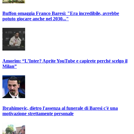
Buffon omaggia Franco Baresi: "Era incredibile, avrebbe
potuto giocare anche nel 2030..."
Amorim: “L’Inter? Aprite YouTube e capirete perché scelgo il
Milan”
Ibrahimovic, dietro l'assenza al funerale di Baresi c'è una
motivazione strettamente personale