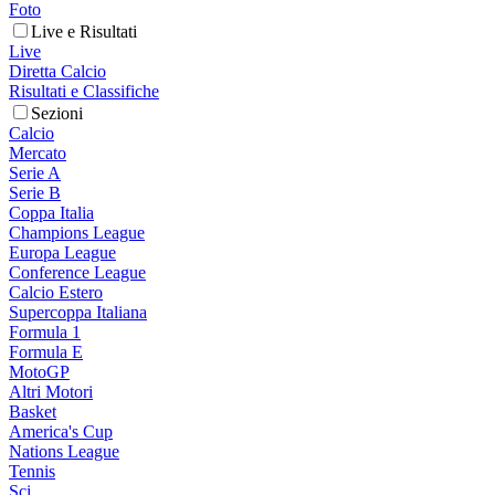
Foto
Live e Risultati
Live
Diretta Calcio
Risultati e Classifiche
Sezioni
Calcio
Mercato
Serie A
Serie B
Coppa Italia
Champions League
Europa League
Conference League
Calcio Estero
Supercoppa Italiana
Formula 1
Formula E
MotoGP
Altri Motori
Basket
America's Cup
Nations League
Tennis
Sci