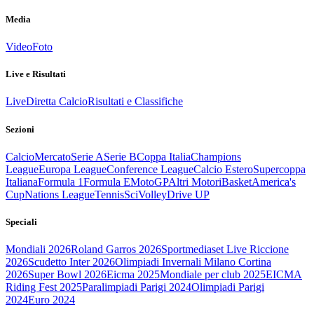
Media
Video
Foto
Live e Risultati
Live
Diretta Calcio
Risultati e Classifiche
Sezioni
Calcio
Mercato
Serie A
Serie B
Coppa Italia
Champions
League
Europa League
Conference League
Calcio Estero
Supercoppa
Italiana
Formula 1
Formula E
MotoGP
Altri Motori
Basket
America's
Cup
Nations League
Tennis
Sci
Volley
Drive UP
Speciali
Mondiali 2026
Roland Garros 2026
Sportmediaset Live Riccione
2026
Scudetto Inter 2026
Olimpiadi Invernali Milano Cortina
2026
Super Bowl 2026
Eicma 2025
Mondiale per club 2025
EICMA
Riding Fest 2025
Paralimpiadi Parigi 2024
Olimpiadi Parigi
2024
Euro 2024