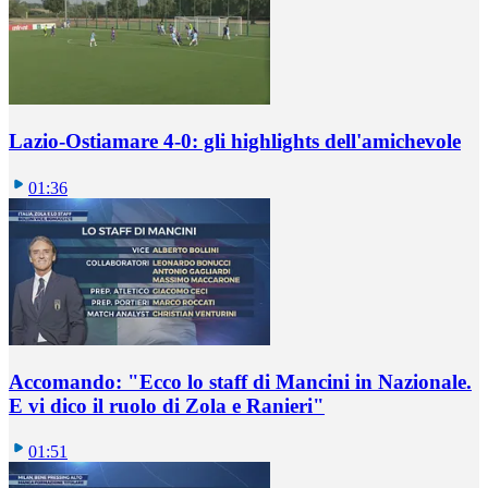
Lazio-Ostiamare 4-0: gli highlights dell'amichevole
01:36
Accomando: "Ecco lo staff di Mancini in Nazionale.
E vi dico il ruolo di Zola e Ranieri"
01:51