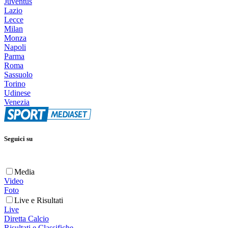
Juventus
Lazio
Lecce
Milan
Monza
Napoli
Parma
Roma
Sassuolo
Torino
Udinese
Venezia
Seguici su
Media
Video
Foto
Live e Risultati
Live
Diretta Calcio
Risultati e Classifiche