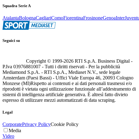
Squadra Serie A
Atalanta
Bologna
Cagliari
Como
Fiorentina
Frosinone
Genoa
Inter
Juvent
Seguici su
Copyright © 1999-
2026
RTI S.p.A. Business Digital -
P.Iva 03976881007 - Tutti i diritti riservati - Per la pubblicità
Mediamond S.p.A. - RTI S.p.A., Mediaset N.V., sede legale
Amsterdam (Paesi Bassi) - Uffici Viale Europa 46, 20093 Cologno
Monzese (MI)
Rispetto ai contenuti e ai dati personali trasmessi e/o
riprodotti è vietata ogni utilizzazione funzionale all’addestramento di
sistemi di intelligenza artificiale generativa. È altresì fatto divieto
espresso di utilizzare mezzi automatizzati di data scraping.
Legal
Corporate
Privacy Policy
Cookie Policy
Media
Video