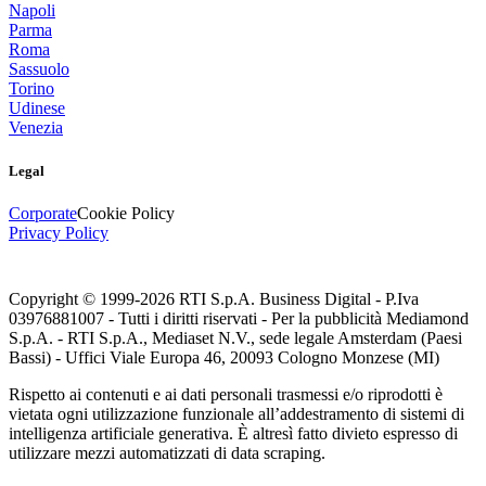
Napoli
Parma
Roma
Sassuolo
Torino
Udinese
Venezia
Legal
Corporate
Cookie Policy
Privacy Policy
Copyright © 1999-
2026
RTI S.p.A. Business Digital - P.Iva
03976881007 - Tutti i diritti riservati - Per la pubblicità Mediamond
S.p.A. - RTI S.p.A., Mediaset N.V., sede legale Amsterdam (Paesi
Bassi) - Uffici Viale Europa 46, 20093 Cologno Monzese (MI)
Rispetto ai contenuti e ai dati personali trasmessi e/o riprodotti è
vietata ogni utilizzazione funzionale all’addestramento di sistemi di
intelligenza artificiale generativa. È altresì fatto divieto espresso di
utilizzare mezzi automatizzati di data scraping.