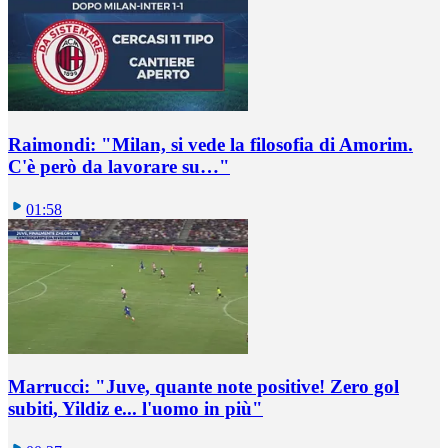
Raimondi: "Milan, si vede la filosofia di Amorim.
C'è però da lavorare su…"
01:58
Marrucci: "Juve, quante note positive! Zero gol
subiti, Yildiz e... l'uomo in più"