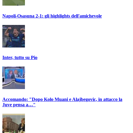
Napoli-Osasuna 2-1: gli highlights dell'amichevole
Inter, tutto su Pio
Accomando: "Dopo Kolo Muani e Alajbegovic, in attacco la
Juve pensa a…"