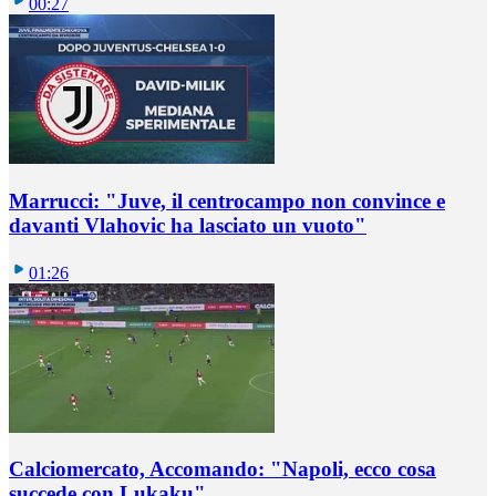
00:27
Marrucci: "Juve, il centrocampo non convince e
davanti Vlahovic ha lasciato un vuoto"
01:26
Calciomercato, Accomando: "Napoli, ecco cosa
succede con Lukaku"