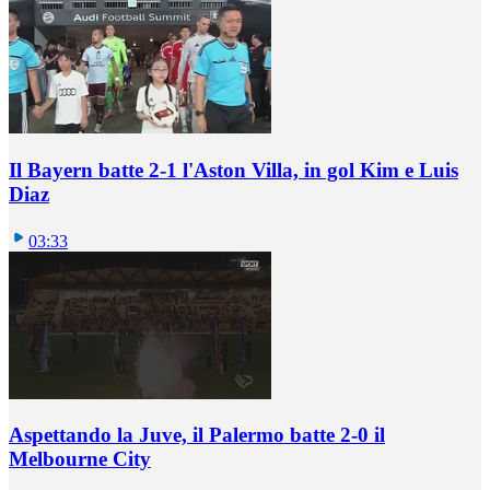
Il Bayern batte 2-1 l'Aston Villa, in gol Kim e Luis
Diaz
03:33
Aspettando la Juve, il Palermo batte 2-0 il
Melbourne City