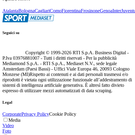
Atalanta
Bologna
Cagliari
Como
Fiorentina
Frosinone
Genoa
Inter
Juvent
Seguici su
Copyright © 1999-
2026
RTI S.p.A. Business Digital -
P.Iva 03976881007 - Tutti i diritti riservati - Per la pubblicità
Mediamond S.p.A. - RTI S.p.A., Mediaset N.V., sede legale
Amsterdam (Paesi Bassi) - Uffici Viale Europa 46, 20093 Cologno
Monzese (MI)
Rispetto ai contenuti e ai dati personali trasmessi e/o
riprodotti è vietata ogni utilizzazione funzionale all’addestramento di
sistemi di intelligenza artificiale generativa. È altresì fatto divieto
espresso di utilizzare mezzi automatizzati di data scraping.
Legal
Corporate
Privacy Policy
Cookie Policy
Media
Video
Foto