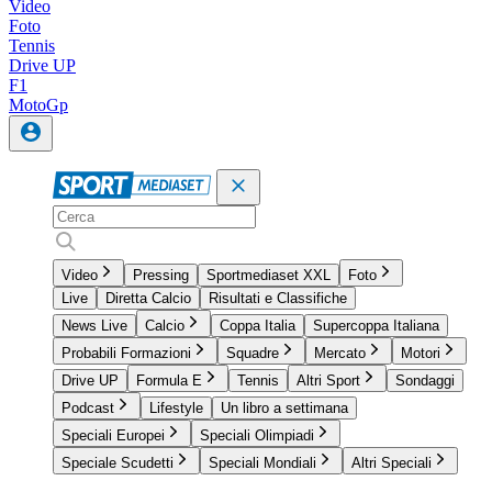
Video
Foto
Tennis
Drive UP
F1
MotoGp
Video
Pressing
Sportmediaset XXL
Foto
Live
Diretta Calcio
Risultati e Classifiche
News Live
Calcio
Coppa Italia
Supercoppa Italiana
Probabili Formazioni
Squadre
Mercato
Motori
Drive UP
Formula E
Tennis
Altri Sport
Sondaggi
Podcast
Lifestyle
Un libro a settimana
Speciali Europei
Speciali Olimpiadi
Speciale Scudetti
Speciali Mondiali
Altri Speciali