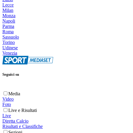
Lecce
Milan
Monza
Napoli
Parma
Roma
Sassuolo
Torino
Udinese
Venezia
Seguici su
Media
Video
Foto
Live e Risultati
Live
Diretta Calcio
Risultati e Classifiche
Sezioni