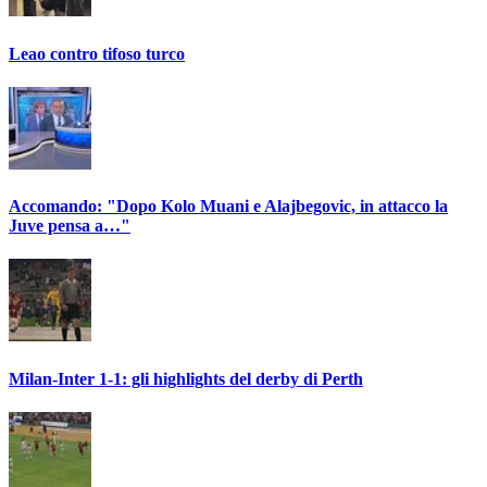
Leao contro tifoso turco
Accomando: "Dopo Kolo Muani e Alajbegovic, in attacco la
Juve pensa a…"
Milan-Inter 1-1: gli highlights del derby di Perth