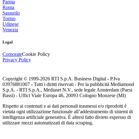
Parma
Roma
Sassuolo
Torino
Udinese
Venezia
Legal
Corporate
Cookie Policy
Privacy Policy
Copyright © 1999-
2026
RTI S.p.A. Business Digital - P.Iva
03976881007 - Tutti i diritti riservati - Per la pubblicità Mediamond
S.p.A. - RTI S.p.A., Mediaset N.V., sede legale Amsterdam (Paesi
Bassi) - Uffici Viale Europa 46, 20093 Cologno Monzese (MI)
Rispetto ai contenuti e ai dati personali trasmessi e/o riprodotti è
vietata ogni utilizzazione funzionale all’addestramento di sistemi di
intelligenza artificiale generativa. È altresì fatto divieto espresso di
utilizzare mezzi automatizzati di data scraping.