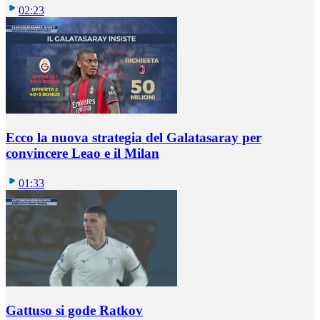
02:23
Ecco la nuova strategia del Galatasaray per
convincere Leao e il Milan
01:33
Gattuso si gode Ratkov