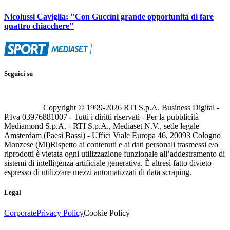
Nicolussi Caviglia: "Con Guccini grande opportunità di fare
quattro chiacchere"
Seguici su
Copyright © 1999-
2026
RTI S.p.A. Business Digital -
P.Iva 03976881007 - Tutti i diritti riservati - Per la pubblicità
Mediamond S.p.A. - RTI S.p.A., Mediaset N.V., sede legale
Amsterdam (Paesi Bassi) - Uffici Viale Europa 46, 20093 Cologno
Monzese (MI)
Rispetto ai contenuti e ai dati personali trasmessi e/o
riprodotti è vietata ogni utilizzazione funzionale all’addestramento di
sistemi di intelligenza artificiale generativa. È altresì fatto divieto
espresso di utilizzare mezzi automatizzati di data scraping.
Legal
Corporate
Privacy Policy
Cookie Policy