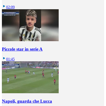
02:09
Piccole star in serie A
01:45
Napoli, guarda che Lucca