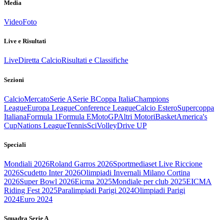
Media
Video
Foto
Live e Risultati
Live
Diretta Calcio
Risultati e Classifiche
Sezioni
Calcio
Mercato
Serie A
Serie B
Coppa Italia
Champions
League
Europa League
Conference League
Calcio Estero
Supercoppa
Italiana
Formula 1
Formula E
MotoGP
Altri Motori
Basket
America's
Cup
Nations League
Tennis
Sci
Volley
Drive UP
Speciali
Mondiali 2026
Roland Garros 2026
Sportmediaset Live Riccione
2026
Scudetto Inter 2026
Olimpiadi Invernali Milano Cortina
2026
Super Bowl 2026
Eicma 2025
Mondiale per club 2025
EICMA
Riding Fest 2025
Paralimpiadi Parigi 2024
Olimpiadi Parigi
2024
Euro 2024
Squadra Serie A