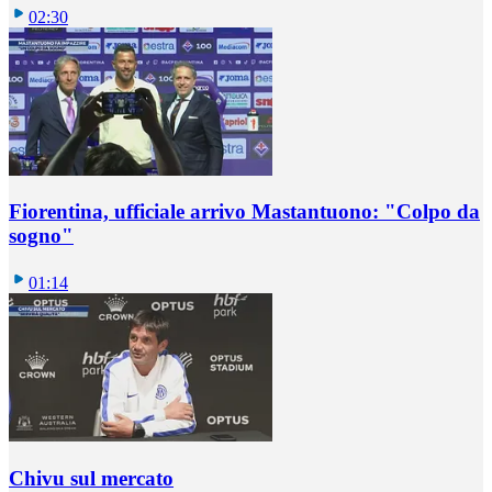
02:30
Fiorentina, ufficiale arrivo Mastantuono: "Colpo da
sogno"
01:14
Chivu sul mercato