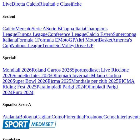
Live
Diretta Calcio
Risultati e Classifiche
Sezioni
Calcio
Mercato
Serie A
Serie B
Coppa Italia
Champions
League
Europa League
Conference League
Calcio Estero
Supercoppa
Italiana
Formula 1
Formula E
MotoGP
Altri Motori
Basket
America's
Cup
Nations League
Tennis
Sci
Volley
Drive UP
Speciali
Mondiali 2026
Roland Garros 2026
Sportmediaset Live Riccione
2026
Scudetto Inter 2026
Olimpiadi Invernali Milano Cortina
2026
Super Bowl 2026
Eicma 2025
Mondiale per club 2025
EICMA
Riding Fest 2025
Paralimpiadi Parigi 2024
Olimpiadi Parigi
2024
Euro 2024
Squadra Serie A
Atalanta
Bologna
Cagliari
Como
Fiorentina
Frosinone
Genoa
Inter
Juvent
Seguici su