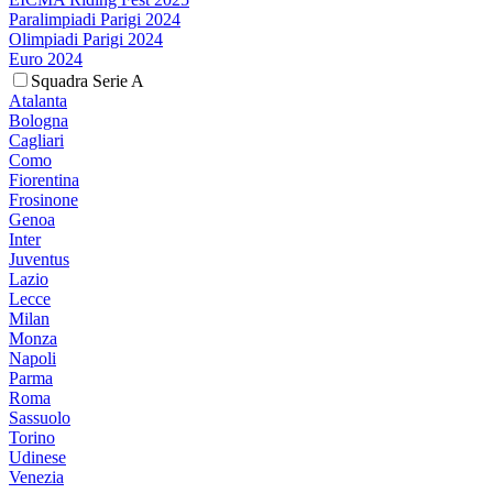
Paralimpiadi Parigi 2024
Olimpiadi Parigi 2024
Euro 2024
Squadra Serie A
Atalanta
Bologna
Cagliari
Como
Fiorentina
Frosinone
Genoa
Inter
Juventus
Lazio
Lecce
Milan
Monza
Napoli
Parma
Roma
Sassuolo
Torino
Udinese
Venezia