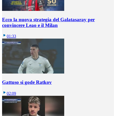
Ecco la nuova strategia del Galatasaray per
convincere Leao e il Milan
01:33
Gattuso si gode Ratkov
02:09