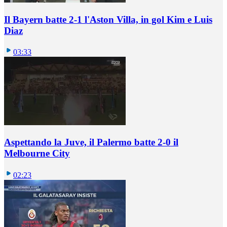
Il Bayern batte 2-1 l'Aston Villa, in gol Kim e Luis
Diaz
03:33
Aspettando la Juve, il Palermo batte 2-0 il
Melbourne City
02:23