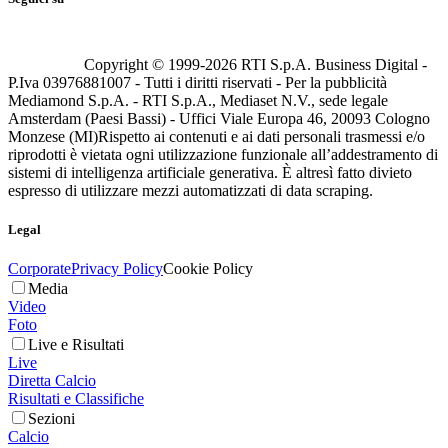
Copyright © 1999-
2026
RTI S.p.A. Business Digital -
P.Iva 03976881007 - Tutti i diritti riservati - Per la pubblicità
Mediamond S.p.A. - RTI S.p.A., Mediaset N.V., sede legale
Amsterdam (Paesi Bassi) - Uffici Viale Europa 46, 20093 Cologno
Monzese (MI)
Rispetto ai contenuti e ai dati personali trasmessi e/o
riprodotti è vietata ogni utilizzazione funzionale all’addestramento di
sistemi di intelligenza artificiale generativa. È altresì fatto divieto
espresso di utilizzare mezzi automatizzati di data scraping.
Legal
Corporate
Privacy Policy
Cookie Policy
Media
Video
Foto
Live e Risultati
Live
Diretta Calcio
Risultati e Classifiche
Sezioni
Calcio