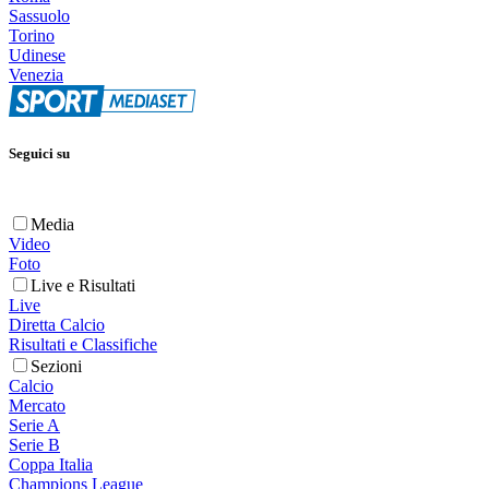
Sassuolo
Torino
Udinese
Venezia
Seguici su
Media
Video
Foto
Live e Risultati
Live
Diretta Calcio
Risultati e Classifiche
Sezioni
Calcio
Mercato
Serie A
Serie B
Coppa Italia
Champions League