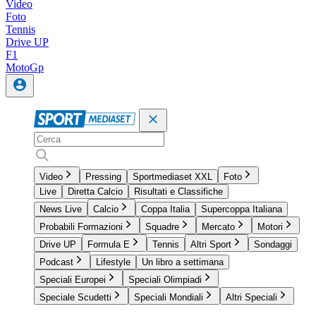
Video
Foto
Tennis
Drive UP
F1
MotoGp
Video
Pressing
Sportmediaset XXL
Foto
Live
Diretta Calcio
Risultati e Classifiche
News Live
Calcio
Coppa Italia
Supercoppa Italiana
Probabili Formazioni
Squadre
Mercato
Motori
Drive UP
Formula E
Tennis
Altri Sport
Sondaggi
Podcast
Lifestyle
Un libro a settimana
Speciali Europei
Speciali Olimpiadi
Speciale Scudetti
Speciali Mondiali
Altri Speciali