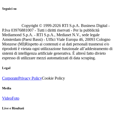
Seguici su
Copyright © 1999-
2026
RTI S.p.A. Business Digital -
P.Iva 03976881007 - Tutti i diritti riservati - Per la pubblicità
Mediamond S.p.A. - RTI S.p.A., Mediaset N.V., sede legale
Amsterdam (Paesi Bassi) - Uffici Viale Europa 46, 20093 Cologno
Monzese (MI)
Rispetto ai contenuti e ai dati personali trasmessi e/o
riprodotti è vietata ogni utilizzazione funzionale all’addestramento di
sistemi di intelligenza artificiale generativa. È altresì fatto divieto
espresso di utilizzare mezzi automatizzati di data scraping.
Legal
Corporate
Privacy Policy
Cookie Policy
Media
Video
Foto
Live e Risultati