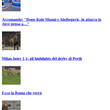
Accomando: "Dopo Kolo Muani e Alajbegovic, in attacco la
Juve pensa a…"
Milan-Inter 1-1: gli highlights del derby di Perth
Ecco la Roma che verrà