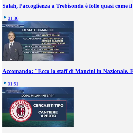
Salah, l’accoglienza a Trebisonda è folle quasi come i
01:36
Accomando: "Ecco lo staff di Mancini in Nazionale. E 
01:51