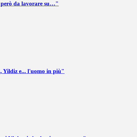
è però da lavorare su…"
 Yildiz e... l'uomo in più"