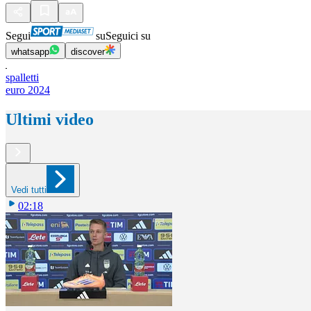
Segui
su
Seguici su
whatsapp
discover
spalletti
euro 2024
Ultimi video
Vedi tutti
02:18