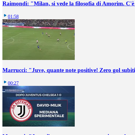
Raimondi: "Milan, si vede la filosofia di Amorim. C'
01:58
Marrucci: "Juve, quante note positive! Zero gol subiti,
00:27