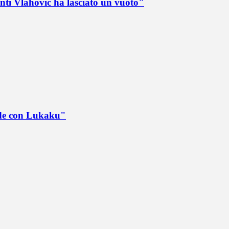
nti Vlahovic ha lasciato un vuoto"
ede con Lukaku"