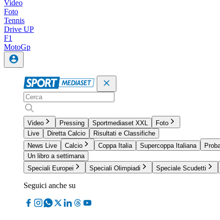
Video
Foto
Tennis
Drive UP
F1
MotoGp
Video
Pressing
Sportmediaset XXL
Foto
Live
Diretta Calcio
Risultati e Classifiche
News Live
Calcio
Coppa Italia
Supercoppa Italiana
Proba
Un libro a settimana
Speciali Europei
Speciali Olimpiadi
Speciale Scudetti
Seguici anche su