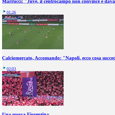
Marrucci: "Juve, il centrocampo non convince e dava
01:26
Calciomercato, Accomando: "Napoli, ecco cosa succ
02:03
Una nuova Fiorentina