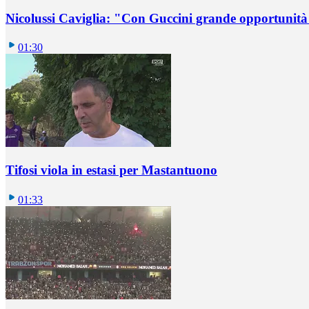
Nicolussi Caviglia: "Con Guccini grande opportunità 
01:30
Tifosi viola in estasi per Mastantuono
01:33