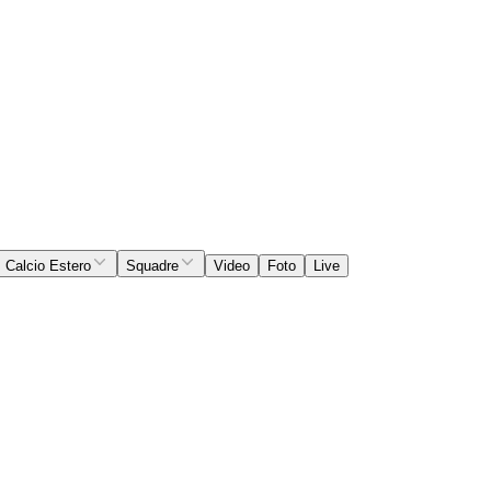
Calcio Estero
Squadre
Video
Foto
Live