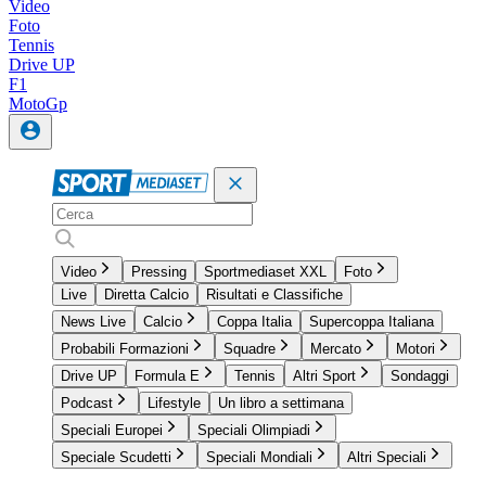
Video
Foto
Tennis
Drive UP
F1
MotoGp
Video
Pressing
Sportmediaset XXL
Foto
Live
Diretta Calcio
Risultati e Classifiche
News Live
Calcio
Coppa Italia
Supercoppa Italiana
Probabili Formazioni
Squadre
Mercato
Motori
Drive UP
Formula E
Tennis
Altri Sport
Sondaggi
Podcast
Lifestyle
Un libro a settimana
Speciali Europei
Speciali Olimpiadi
Speciale Scudetti
Speciali Mondiali
Altri Speciali