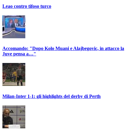
Leao contro tifoso turco
Accomando: "Dopo Kolo Muani e Alajbegovic, in attacco la
Juve pensa a…"
Milan-Inter 1-1: gli highlights del derby di Perth