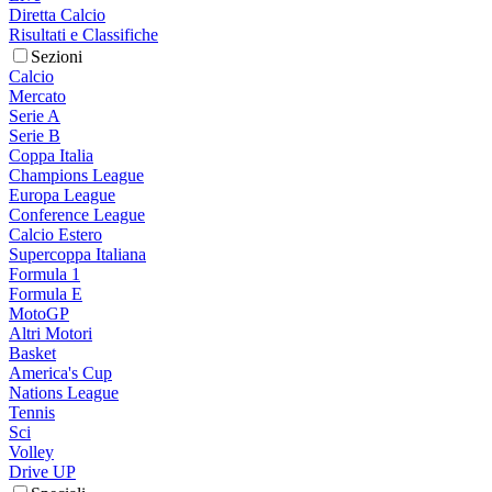
Diretta Calcio
Risultati e Classifiche
Sezioni
Calcio
Mercato
Serie A
Serie B
Coppa Italia
Champions League
Europa League
Conference League
Calcio Estero
Supercoppa Italiana
Formula 1
Formula E
MotoGP
Altri Motori
Basket
America's Cup
Nations League
Tennis
Sci
Volley
Drive UP