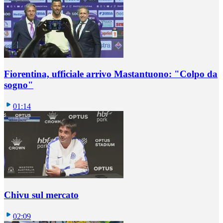
Fiorentina, ufficiale arrivo Mastantuono: "Colpo da
sogno"
01:14
Chivu sul mercato
02:09