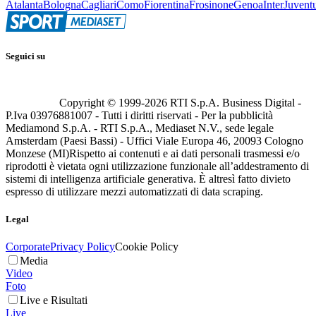
Atalanta
Bologna
Cagliari
Como
Fiorentina
Frosinone
Genoa
Inter
Juvent
Seguici su
Copyright © 1999-
2026
RTI S.p.A. Business Digital -
P.Iva 03976881007 - Tutti i diritti riservati - Per la pubblicità
Mediamond S.p.A. - RTI S.p.A., Mediaset N.V., sede legale
Amsterdam (Paesi Bassi) - Uffici Viale Europa 46, 20093 Cologno
Monzese (MI)
Rispetto ai contenuti e ai dati personali trasmessi e/o
riprodotti è vietata ogni utilizzazione funzionale all’addestramento di
sistemi di intelligenza artificiale generativa. È altresì fatto divieto
espresso di utilizzare mezzi automatizzati di data scraping.
Legal
Corporate
Privacy Policy
Cookie Policy
Media
Video
Foto
Live e Risultati
Live