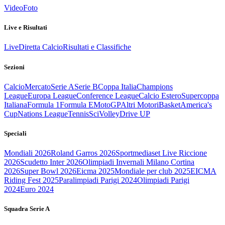
Video
Foto
Live e Risultati
Live
Diretta Calcio
Risultati e Classifiche
Sezioni
Calcio
Mercato
Serie A
Serie B
Coppa Italia
Champions
League
Europa League
Conference League
Calcio Estero
Supercoppa
Italiana
Formula 1
Formula E
MotoGP
Altri Motori
Basket
America's
Cup
Nations League
Tennis
Sci
Volley
Drive UP
Speciali
Mondiali 2026
Roland Garros 2026
Sportmediaset Live Riccione
2026
Scudetto Inter 2026
Olimpiadi Invernali Milano Cortina
2026
Super Bowl 2026
Eicma 2025
Mondiale per club 2025
EICMA
Riding Fest 2025
Paralimpiadi Parigi 2024
Olimpiadi Parigi
2024
Euro 2024
Squadra Serie A