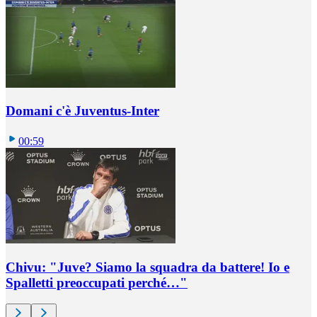
Domani c'è Juventus-Inter
00:59
Chivu: "Juve? Siamo la squadra da battere! Io e
Spalletti preoccupati perché…"