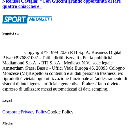
Nicolussi Caviglia: "Con Guccini grande opportunità di fare
quattro chiacchere"
Seguici su
Copyright © 1999-
2026
RTI S.p.A. Business Digital -
P.Iva 03976881007 - Tutti i diritti riservati - Per la pubblicità
Mediamond S.p.A. - RTI S.p.A., Mediaset N.V., sede legale
Amsterdam (Paesi Bassi) - Uffici Viale Europa 46, 20093 Cologno
Monzese (MI)
Rispetto ai contenuti e ai dati personali trasmessi e/o
riprodotti è vietata ogni utilizzazione funzionale all’addestramento di
sistemi di intelligenza artificiale generativa. È altresì fatto divieto
espresso di utilizzare mezzi automatizzati di data scraping.
Legal
Corporate
Privacy Policy
Cookie Policy
Media