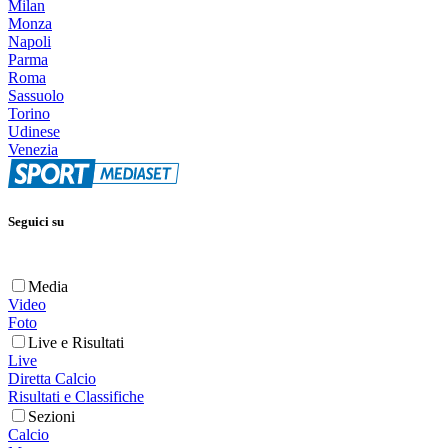
Milan
Monza
Napoli
Parma
Roma
Sassuolo
Torino
Udinese
Venezia
Seguici su
Media
Video
Foto
Live e Risultati
Live
Diretta Calcio
Risultati e Classifiche
Sezioni
Calcio