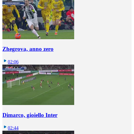
Zhegrova, anno zero
02:06
Dimarco, gioiello Inter
02:44