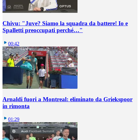
Chivu: "Juve? Siamo la squadra da battere! Io e
Spalletti preoccupati perché…"
00:42
Arnaldi fuori a Montreal: eliminato da Griekspoor
in rimonta
01:29