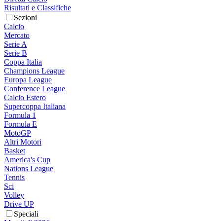
Risultati e Classifiche
Sezioni
Calcio
Mercato
Serie A
Serie B
Coppa Italia
Champions League
Europa League
Conference League
Calcio Estero
Supercoppa Italiana
Formula 1
Formula E
MotoGP
Altri Motori
Basket
America's Cup
Nations League
Tennis
Sci
Volley
Drive UP
Speciali