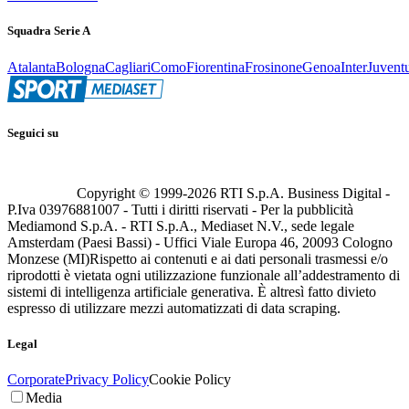
Squadra Serie A
Atalanta
Bologna
Cagliari
Como
Fiorentina
Frosinone
Genoa
Inter
Juvent
Seguici su
Copyright © 1999-
2026
RTI S.p.A. Business Digital -
P.Iva 03976881007 - Tutti i diritti riservati - Per la pubblicità
Mediamond S.p.A. - RTI S.p.A., Mediaset N.V., sede legale
Amsterdam (Paesi Bassi) - Uffici Viale Europa 46, 20093 Cologno
Monzese (MI)
Rispetto ai contenuti e ai dati personali trasmessi e/o
riprodotti è vietata ogni utilizzazione funzionale all’addestramento di
sistemi di intelligenza artificiale generativa. È altresì fatto divieto
espresso di utilizzare mezzi automatizzati di data scraping.
Legal
Corporate
Privacy Policy
Cookie Policy
Media