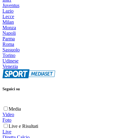
Juventus
Lazio
Lecce
Milan
Monza
Napoli
Parma
Roma
Sassuolo
Torino
Udinese
Venezia
Seguici su
Media
Video
Foto
Live e Risultati
Live
Diretta Calcio