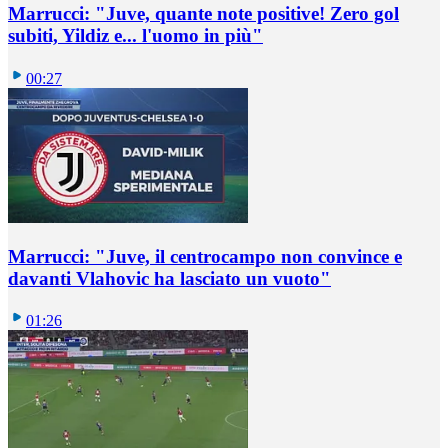
Marrucci: "Juve, quante note positive! Zero gol
subiti, Yildiz e... l'uomo in più"
00:27
Marrucci: "Juve, il centrocampo non convince e
davanti Vlahovic ha lasciato un vuoto"
01:26