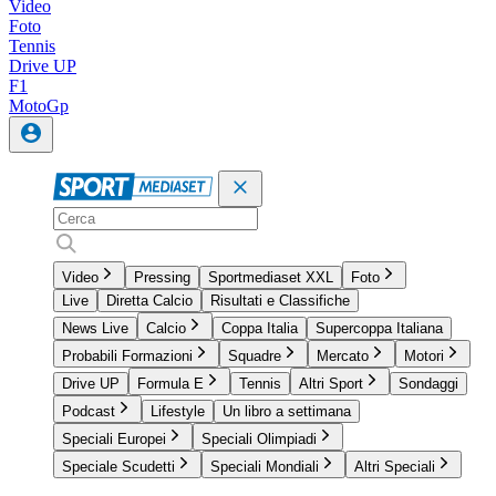
Video
Foto
Tennis
Drive UP
F1
MotoGp
Video
Pressing
Sportmediaset XXL
Foto
Live
Diretta Calcio
Risultati e Classifiche
News Live
Calcio
Coppa Italia
Supercoppa Italiana
Probabili Formazioni
Squadre
Mercato
Motori
Drive UP
Formula E
Tennis
Altri Sport
Sondaggi
Podcast
Lifestyle
Un libro a settimana
Speciali Europei
Speciali Olimpiadi
Speciale Scudetti
Speciali Mondiali
Altri Speciali