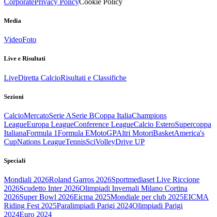
Corporate
Privacy Policy
Cookie Policy
Media
Video
Foto
Live e Risultati
Live
Diretta Calcio
Risultati e Classifiche
Sezioni
Calcio
Mercato
Serie A
Serie B
Coppa Italia
Champions
League
Europa League
Conference League
Calcio Estero
Supercoppa
Italiana
Formula 1
Formula E
MotoGP
Altri Motori
Basket
America's
Cup
Nations League
Tennis
Sci
Volley
Drive UP
Speciali
Mondiali 2026
Roland Garros 2026
Sportmediaset Live Riccione
2026
Scudetto Inter 2026
Olimpiadi Invernali Milano Cortina
2026
Super Bowl 2026
Eicma 2025
Mondiale per club 2025
EICMA
Riding Fest 2025
Paralimpiadi Parigi 2024
Olimpiadi Parigi
2024
Euro 2024