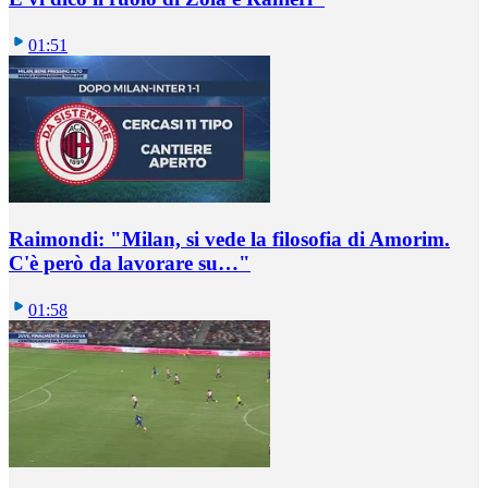
01:51
Raimondi: "Milan, si vede la filosofia di Amorim.
C'è però da lavorare su…"
01:58