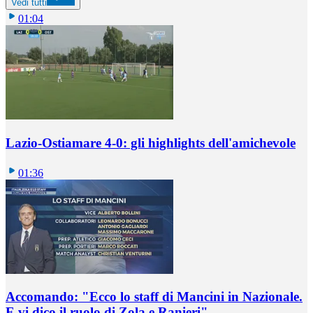
Vedi tutti
01:04
Lazio-Ostiamare 4-0: gli highlights dell'amichevole
01:36
Accomando: "Ecco lo staff di Mancini in Nazionale.
E vi dico il ruolo di Zola e Ranieri"