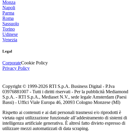
Monza
Napoli
Parma
Roma
Sassuolo
Torino
Udinese
Venezia
Legal
Corporate
Cookie Policy
Privacy Policy
Copyright © 1999-
2026
RTI S.p.A. Business Digital - P.Iva
03976881007 - Tutti i diritti riservati - Per la pubblicità Mediamond
S.p.A. - RTI S.p.A., Mediaset N.V., sede legale Amsterdam (Paesi
Bassi) - Uffici Viale Europa 46, 20093 Cologno Monzese (MI)
Rispetto ai contenuti e ai dati personali trasmessi e/o riprodotti è
vietata ogni utilizzazione funzionale all’addestramento di sistemi di
intelligenza artificiale generativa. È altresì fatto divieto espresso di
utilizzare mezzi automatizzati di data scraping.