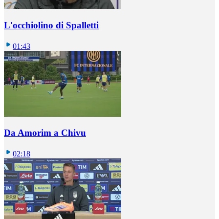
L'occhiolino di Spalletti
01:43
Da Amorim a Chivu
02:18