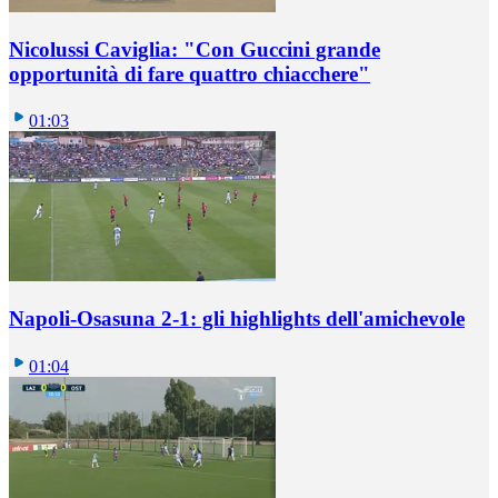
Nicolussi Caviglia: "Con Guccini grande
opportunità di fare quattro chiacchere"
01:03
Napoli-Osasuna 2-1: gli highlights dell'amichevole
01:04