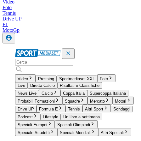
Video
Foto
Tennis
Drive UP
F1
MotoGp
Video
Pressing
Sportmediaset XXL
Foto
Live
Diretta Calcio
Risultati e Classifiche
News Live
Calcio
Coppa Italia
Supercoppa Italiana
Probabili Formazioni
Squadre
Mercato
Motori
Drive UP
Formula E
Tennis
Altri Sport
Sondaggi
Podcast
Lifestyle
Un libro a settimana
Speciali Europei
Speciali Olimpiadi
Speciale Scudetti
Speciali Mondiali
Altri Speciali