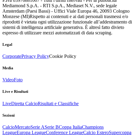
P.Iva 03976881007 - Tutti i diritti riservati - Per la pubblicità
Mediamond S.p.A. - RTI S.p.A., Mediaset N.V., sede legale
Amsterdam (Paesi Bassi) - Uffici Viale Europa 46, 20093 Cologno
Monzese (MI)
Rispetto ai contenuti e ai dati personali trasmessi e/o
riprodotti è vietata ogni utilizzazione funzionale all’addestramento di
sistemi di intelligenza artificiale generativa. È altresì fatto divieto
espresso di utilizzare mezzi automatizzati di data scraping.
Legal
Corporate
Privacy Policy
Cookie Policy
Media
Video
Foto
Live e Risultati
Live
Diretta Calcio
Risultati e Classifiche
Sezioni
Calcio
Mercato
Serie A
Serie B
Coppa Italia
Champions
League
Europa League
Conference League
Calcio Estero
Supercoppa