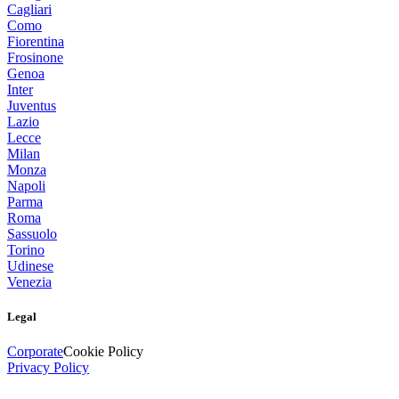
Cagliari
Como
Fiorentina
Frosinone
Genoa
Inter
Juventus
Lazio
Lecce
Milan
Monza
Napoli
Parma
Roma
Sassuolo
Torino
Udinese
Venezia
Legal
Corporate
Cookie Policy
Privacy Policy