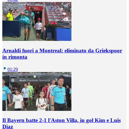
Arnaldi fuori a Montreal: eliminato da Griekspoor
in rimonta
01:29
Il Bayern batte 2-1 l'Aston Villa, in gol Kim e Luis
Diaz