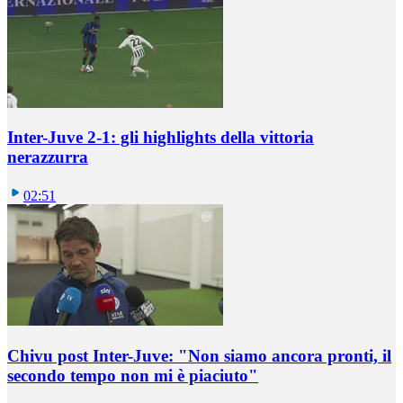
Inter-Juve 2-1: gli highlights della vittoria
nerazzurra
02:51
Chivu post Inter-Juve: "Non siamo ancora pronti, il
secondo tempo non mi è piaciuto"