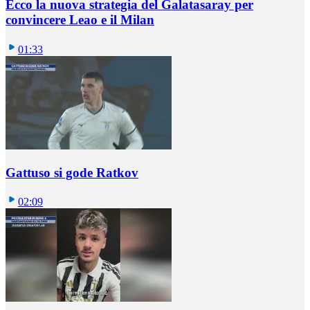
Ecco la nuova strategia del Galatasaray per
convincere Leao e il Milan
01:33
Gattuso si gode Ratkov
02:09