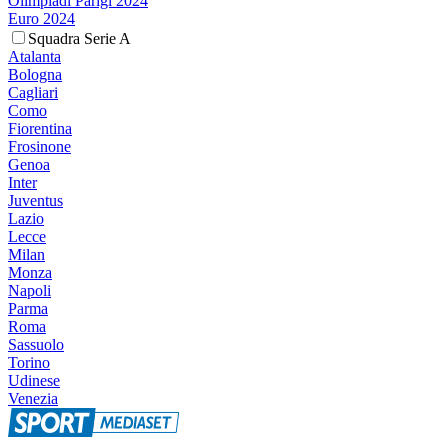
Olimpiadi Parigi 2024
Euro 2024
Squadra Serie A
Atalanta
Bologna
Cagliari
Como
Fiorentina
Frosinone
Genoa
Inter
Juventus
Lazio
Lecce
Milan
Monza
Napoli
Parma
Roma
Sassuolo
Torino
Udinese
Venezia