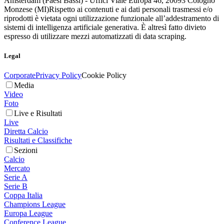
Amsterdam (Paesi Bassi) - Uffici Viale Europa 46, 20093 Cologno
Monzese (MI)
Rispetto ai contenuti e ai dati personali trasmessi e/o
riprodotti è vietata ogni utilizzazione funzionale all’addestramento di
sistemi di intelligenza artificiale generativa. È altresì fatto divieto
espresso di utilizzare mezzi automatizzati di data scraping.
Legal
Corporate
Privacy Policy
Cookie Policy
Media
Video
Foto
Live e Risultati
Live
Diretta Calcio
Risultati e Classifiche
Sezioni
Calcio
Mercato
Serie A
Serie B
Coppa Italia
Champions League
Europa League
Conference League