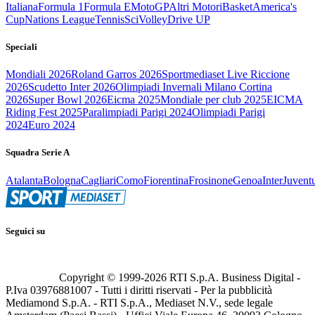
Italiana
Formula 1
Formula E
MotoGP
Altri Motori
Basket
America's
Cup
Nations League
Tennis
Sci
Volley
Drive UP
Speciali
Mondiali 2026
Roland Garros 2026
Sportmediaset Live Riccione
2026
Scudetto Inter 2026
Olimpiadi Invernali Milano Cortina
2026
Super Bowl 2026
Eicma 2025
Mondiale per club 2025
EICMA
Riding Fest 2025
Paralimpiadi Parigi 2024
Olimpiadi Parigi
2024
Euro 2024
Squadra Serie A
Atalanta
Bologna
Cagliari
Como
Fiorentina
Frosinone
Genoa
Inter
Juvent
Seguici su
Copyright © 1999-
2026
RTI S.p.A. Business Digital -
P.Iva 03976881007 - Tutti i diritti riservati - Per la pubblicità
Mediamond S.p.A. - RTI S.p.A., Mediaset N.V., sede legale