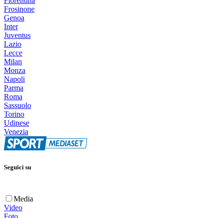
Fiorentina
Frosinone
Genoa
Inter
Juventus
Lazio
Lecce
Milan
Monza
Napoli
Parma
Roma
Sassuolo
Torino
Udinese
Venezia
Seguici su
Media
Video
Foto