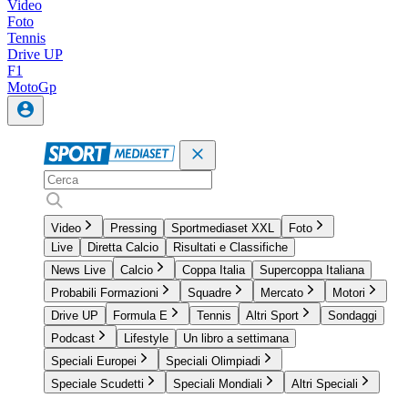
Video
Foto
Tennis
Drive UP
F1
MotoGp
Video
Pressing
Sportmediaset XXL
Foto
Live
Diretta Calcio
Risultati e Classifiche
News Live
Calcio
Coppa Italia
Supercoppa Italiana
Probabili Formazioni
Squadre
Mercato
Motori
Drive UP
Formula E
Tennis
Altri Sport
Sondaggi
Podcast
Lifestyle
Un libro a settimana
Speciali Europei
Speciali Olimpiadi
Speciale Scudetti
Speciali Mondiali
Altri Speciali