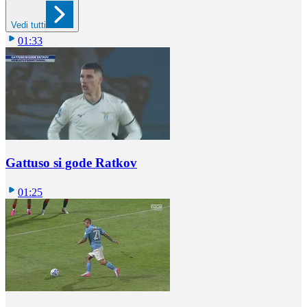
Vedi tutti
01:33
Gattuso si gode Ratkov
01:25