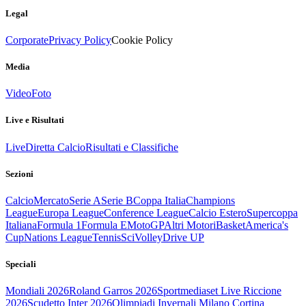
Legal
Corporate
Privacy Policy
Cookie Policy
Media
Video
Foto
Live e Risultati
Live
Diretta Calcio
Risultati e Classifiche
Sezioni
Calcio
Mercato
Serie A
Serie B
Coppa Italia
Champions
League
Europa League
Conference League
Calcio Estero
Supercoppa
Italiana
Formula 1
Formula E
MotoGP
Altri Motori
Basket
America's
Cup
Nations League
Tennis
Sci
Volley
Drive UP
Speciali
Mondiali 2026
Roland Garros 2026
Sportmediaset Live Riccione
2026
Scudetto Inter 2026
Olimpiadi Invernali Milano Cortina