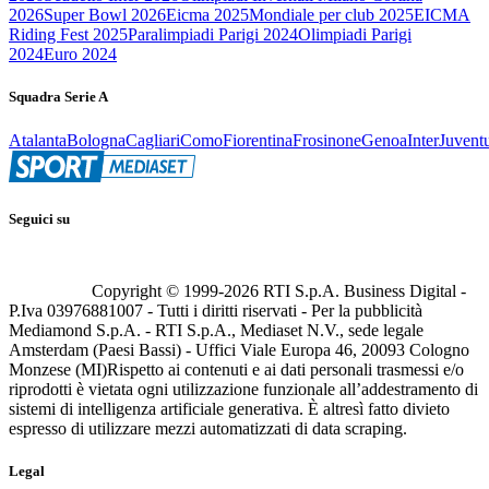
2026
Super Bowl 2026
Eicma 2025
Mondiale per club 2025
EICMA
Riding Fest 2025
Paralimpiadi Parigi 2024
Olimpiadi Parigi
2024
Euro 2024
Squadra Serie A
Atalanta
Bologna
Cagliari
Como
Fiorentina
Frosinone
Genoa
Inter
Juvent
Seguici su
Copyright © 1999-
2026
RTI S.p.A. Business Digital -
P.Iva 03976881007 - Tutti i diritti riservati - Per la pubblicità
Mediamond S.p.A. - RTI S.p.A., Mediaset N.V., sede legale
Amsterdam (Paesi Bassi) - Uffici Viale Europa 46, 20093 Cologno
Monzese (MI)
Rispetto ai contenuti e ai dati personali trasmessi e/o
riprodotti è vietata ogni utilizzazione funzionale all’addestramento di
sistemi di intelligenza artificiale generativa. È altresì fatto divieto
espresso di utilizzare mezzi automatizzati di data scraping.
Legal