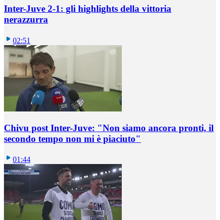
Inter-Juve 2-1: gli highlights della vittoria
nerazzurra
02:51
Chivu post Inter-Juve: "Non siamo ancora pronti, il
secondo tempo non mi è piaciuto"
01:44