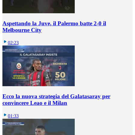
Aspettando la Juve, il Palermo batte 2-0 il
Melbourne City
02:23
Ecco la nuova strategia del Galatasaray per
convincere Leao e il Milan
01:33