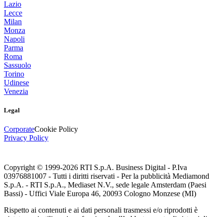
Lazio
Lecce
Milan
Monza
Napoli
Parma
Roma
Sassuolo
Torino
Udinese
Venezia
Legal
Corporate
Cookie Policy
Privacy Policy
Copyright © 1999-
2026
RTI S.p.A. Business Digital - P.Iva
03976881007 - Tutti i diritti riservati - Per la pubblicità Mediamond
S.p.A. - RTI S.p.A., Mediaset N.V., sede legale Amsterdam (Paesi
Bassi) - Uffici Viale Europa 46, 20093 Cologno Monzese (MI)
Rispetto ai contenuti e ai dati personali trasmessi e/o riprodotti è