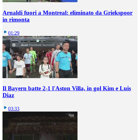
Arnaldi fuori a Montreal: eliminato da Griekspoor
in rimonta
01:29
Il Bayern batte 2-1 l'Aston Villa, in gol Kim e Luis
Diaz
03:33