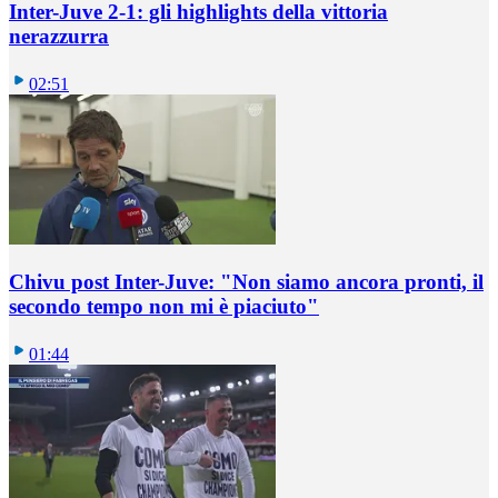
Inter-Juve 2-1: gli highlights della vittoria
nerazzurra
02:51
Chivu post Inter-Juve: "Non siamo ancora pronti, il
secondo tempo non mi è piaciuto"
01:44