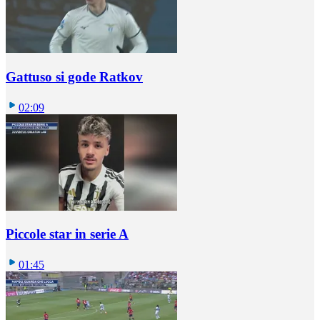
Gattuso si gode Ratkov
02:09
Piccole star in serie A
01:45