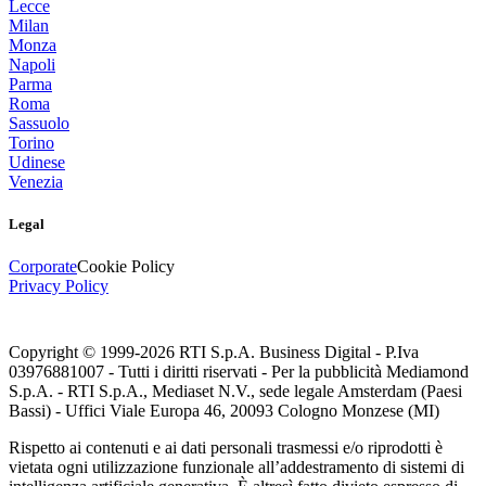
Lecce
Milan
Monza
Napoli
Parma
Roma
Sassuolo
Torino
Udinese
Venezia
Legal
Corporate
Cookie Policy
Privacy Policy
Copyright © 1999-
2026
RTI S.p.A. Business Digital - P.Iva
03976881007 - Tutti i diritti riservati - Per la pubblicità Mediamond
S.p.A. - RTI S.p.A., Mediaset N.V., sede legale Amsterdam (Paesi
Bassi) - Uffici Viale Europa 46, 20093 Cologno Monzese (MI)
Rispetto ai contenuti e ai dati personali trasmessi e/o riprodotti è
vietata ogni utilizzazione funzionale all’addestramento di sistemi di