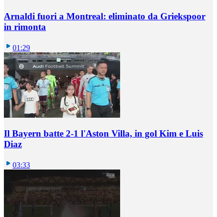
Arnaldi fuori a Montreal: eliminato da Griekspoor
in rimonta
01:29
Il Bayern batte 2-1 l'Aston Villa, in gol Kim e Luis
Diaz
03:33