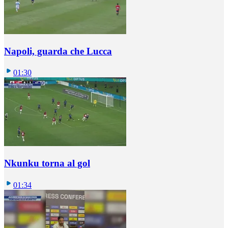
Napoli, guarda che Lucca
01:30
Nkunku torna al gol
01:34