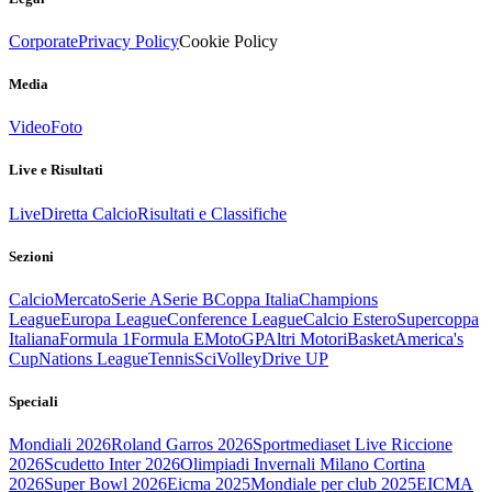
Corporate
Privacy Policy
Cookie Policy
Media
Video
Foto
Live e Risultati
Live
Diretta Calcio
Risultati e Classifiche
Sezioni
Calcio
Mercato
Serie A
Serie B
Coppa Italia
Champions
League
Europa League
Conference League
Calcio Estero
Supercoppa
Italiana
Formula 1
Formula E
MotoGP
Altri Motori
Basket
America's
Cup
Nations League
Tennis
Sci
Volley
Drive UP
Speciali
Mondiali 2026
Roland Garros 2026
Sportmediaset Live Riccione
2026
Scudetto Inter 2026
Olimpiadi Invernali Milano Cortina
2026
Super Bowl 2026
Eicma 2025
Mondiale per club 2025
EICMA