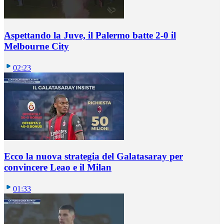
Aspettando la Juve, il Palermo batte 2-0 il
Melbourne City
02:23
Ecco la nuova strategia del Galatasaray per
convincere Leao e il Milan
01:33