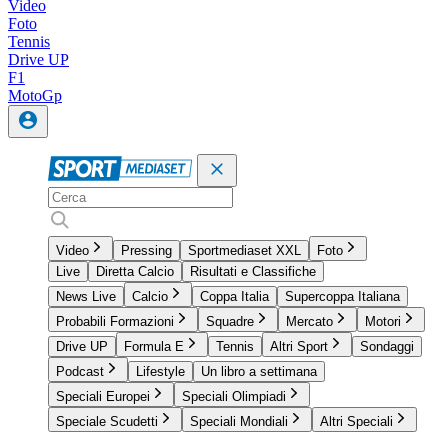
Video
Foto
Tennis
Drive UP
F1
MotoGp
Video
Pressing
Sportmediaset XXL
Foto
Live
Diretta Calcio
Risultati e Classifiche
News Live
Calcio
Coppa Italia
Supercoppa Italiana
Probabili Formazioni
Squadre
Mercato
Motori
Drive UP
Formula E
Tennis
Altri Sport
Sondaggi
Podcast
Lifestyle
Un libro a settimana
Speciali Europei
Speciali Olimpiadi
Speciale Scudetti
Speciali Mondiali
Altri Speciali