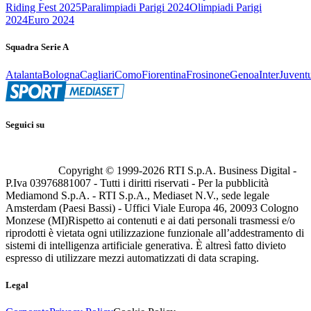
Riding Fest 2025
Paralimpiadi Parigi 2024
Olimpiadi Parigi
2024
Euro 2024
Squadra Serie A
Atalanta
Bologna
Cagliari
Como
Fiorentina
Frosinone
Genoa
Inter
Juvent
Seguici su
Copyright © 1999-
2026
RTI S.p.A. Business Digital -
P.Iva 03976881007 - Tutti i diritti riservati - Per la pubblicità
Mediamond S.p.A. - RTI S.p.A., Mediaset N.V., sede legale
Amsterdam (Paesi Bassi) - Uffici Viale Europa 46, 20093 Cologno
Monzese (MI)
Rispetto ai contenuti e ai dati personali trasmessi e/o
riprodotti è vietata ogni utilizzazione funzionale all’addestramento di
sistemi di intelligenza artificiale generativa. È altresì fatto divieto
espresso di utilizzare mezzi automatizzati di data scraping.
Legal