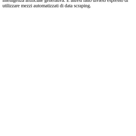
intelligenza artificiale generativa. È altresì fatto divieto espresso di
utilizzare mezzi automatizzati di data scraping.