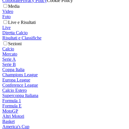
Corporate
Privacy Policy
Cookie Policy
Media
Video
Foto
Live e Risultati
Live
Diretta Calcio
Risultati e Classifiche
Sezioni
Calcio
Mercato
Serie A
Serie B
Coppa Italia
Champions League
Europa League
Conference League
Calcio Estero
Supercoppa Italiana
Formula 1
Formula E
MotoGP
Altri Motori
Basket
America's Cup