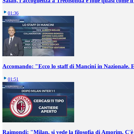
Salah, l’accoglienza a Trebisonda è folle quasi come i
01:36
Accomando: "Ecco lo staff di Mancini in Nazionale. E 
01:51
Raimondi: "Milan, si vede la filosofia di Amorim. C'