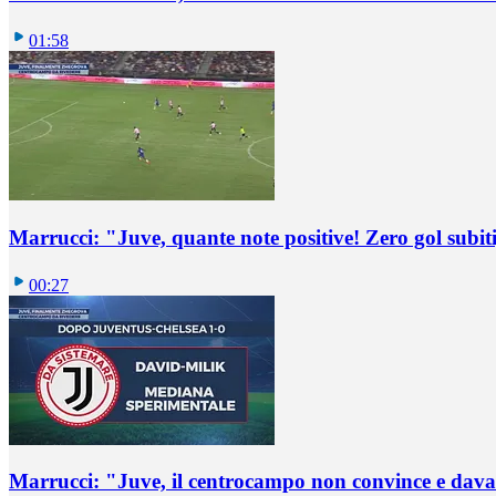
01:58
Marrucci: "Juve, quante note positive! Zero gol subiti,
00:27
Marrucci: "Juve, il centrocampo non convince e dava