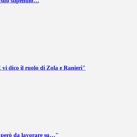
l suo stipendio…
vi dico il ruolo di Zola e Ranieri"
è però da lavorare su…"