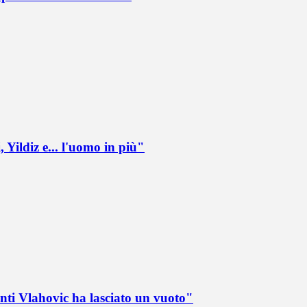
 Yildiz e... l'uomo in più"
nti Vlahovic ha lasciato un vuoto"