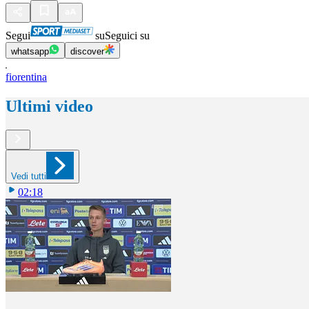
Segui
su
Seguici su
whatsapp
discover
fiorentina
Ultimi video
Vedi tutti
02:18