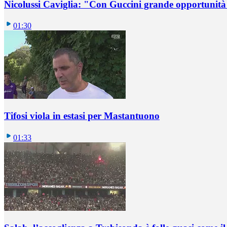
Nicolussi Caviglia: "Con Guccini grande opportunità 
01:30
Tifosi viola in estasi per Mastantuono
01:33