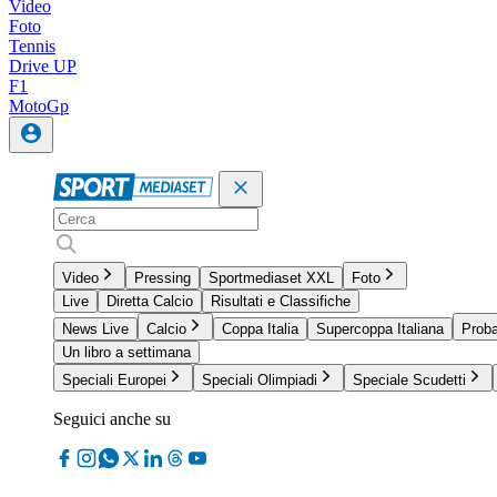
Video
Foto
Tennis
Drive UP
F1
MotoGp
Video
Pressing
Sportmediaset XXL
Foto
Live
Diretta Calcio
Risultati e Classifiche
News Live
Calcio
Coppa Italia
Supercoppa Italiana
Proba
Un libro a settimana
Speciali Europei
Speciali Olimpiadi
Speciale Scudetti
Seguici anche su