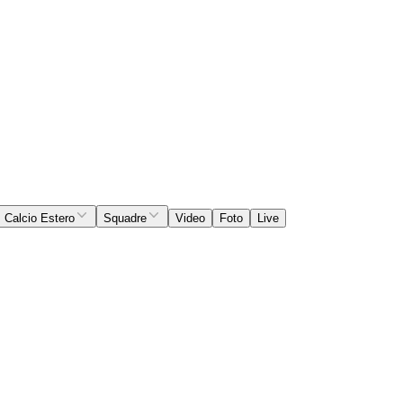
Calcio Estero
Squadre
Video
Foto
Live