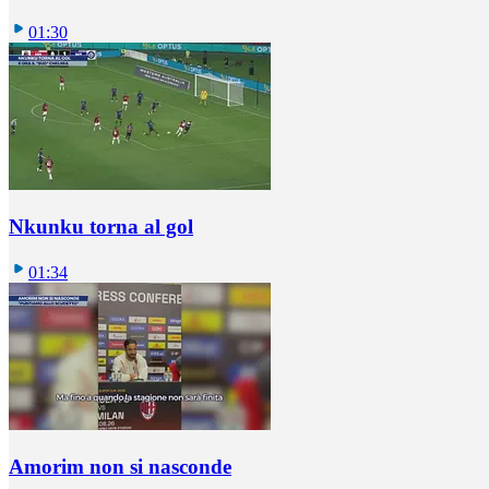
01:30
Nkunku torna al gol
01:34
Amorim non si nasconde