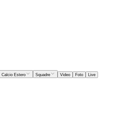
Calcio Estero
Squadre
Video
Foto
Live