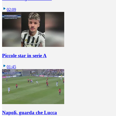
02:09
Piccole star in serie A
01:45
Napoli, guarda che Lucca