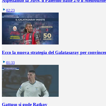
Aspettando la Juve, il Palermo batte 2-0 il Melbourne
02:23
Ecco la nuova strategia del Galatasaray per convincer
01:33
Gattuso si gode Ratkov