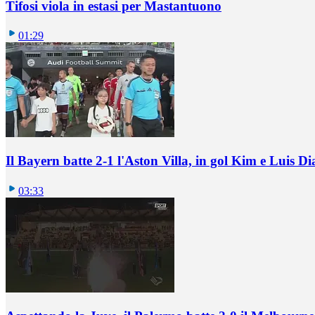
Tifosi viola in estasi per Mastantuono
01:29
Il Bayern batte 2-1 l'Aston Villa, in gol Kim e Luis Di
03:33