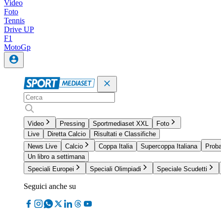
Video
Foto
Tennis
Drive UP
F1
MotoGp
Video
Pressing
Sportmediaset XXL
Foto
Live
Diretta Calcio
Risultati e Classifiche
News Live
Calcio
Coppa Italia
Supercoppa Italiana
Proba
Un libro a settimana
Speciali Europei
Speciali Olimpiadi
Speciale Scudetti
Seguici anche su