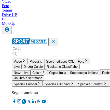
Video
Foto
Tennis
Drive UP
F1
MotoGp
Video
Pressing
Sportmediaset XXL
Foto
Live
Diretta Calcio
Risultati e Classifiche
News Live
Calcio
Coppa Italia
Supercoppa Italiana
Proba
Un libro a settimana
Speciali Europei
Speciali Olimpiadi
Speciale Scudetti
Seguici anche su