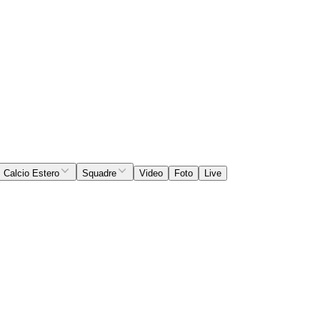
Calcio Estero
Squadre
Video
Foto
Live