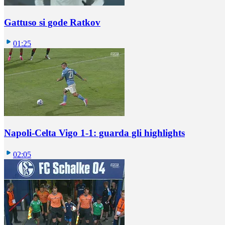
Gattuso si gode Ratkov
01:25
Napoli-Celta Vigo 1-1: guarda gli highlights
02:05