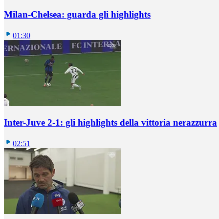
Milan-Chelsea: guarda gli highlights
01:30
Inter-Juve 2-1: gli highlights della vittoria nerazzurra
02:51