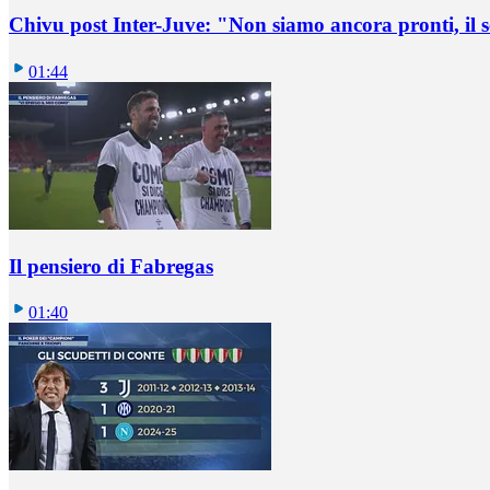
Chivu post Inter-Juve: "Non siamo ancora pronti, il
01:44
Il pensiero di Fabregas
01:40