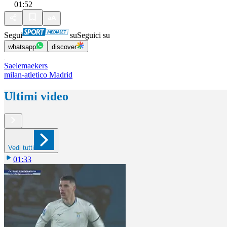
01:52
Segui
su
Seguici su
whatsapp
discover
Saelemaekers
milan-atletico Madrid
Ultimi video
Vedi tutti
01:33