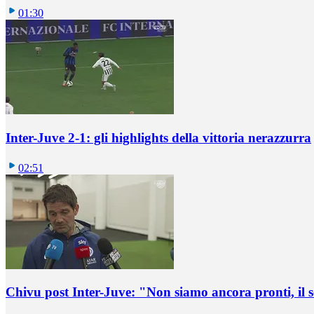
01:30
Inter-Juve 2-1: gli highlights della vittoria nerazzurra
02:51
Chivu post Inter-Juve: "Non siamo ancora pronti, il