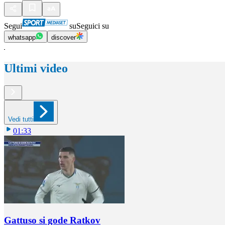
Segui
su
Seguici su
whatsapp
discover
Ultimi video
Vedi tutti
01:33
Gattuso si gode Ratkov