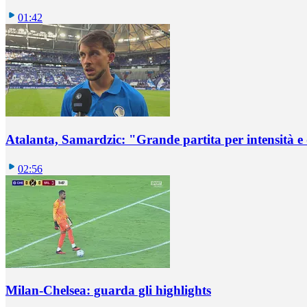
01:42
Atalanta, Samardzic: "Grande partita per intensità e
02:56
Milan-Chelsea: guarda gli highlights