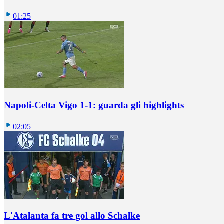
01:25
Napoli-Celta Vigo 1-1: guarda gli highlights
02:05
L'Atalanta fa tre gol allo Schalke