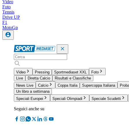
Video
Foto
Tennis
Drive UP
F1
MotoGp
Video
Pressing
Sportmediaset XXL
Foto
Live
Diretta Calcio
Risultati e Classifiche
News Live
Calcio
Coppa Italia
Supercoppa Italiana
Proba
Un libro a settimana
Speciali Europei
Speciali Olimpiadi
Speciale Scudetti
Seguici anche su