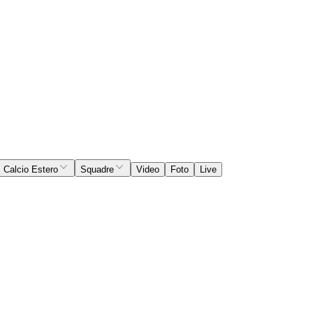
Calcio Estero
Squadre
Video
Foto
Live