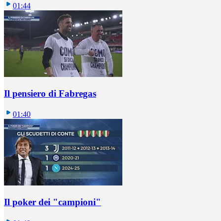
01:44
Il pensiero di Fabregas
01:40
Il poker dei "campioni"